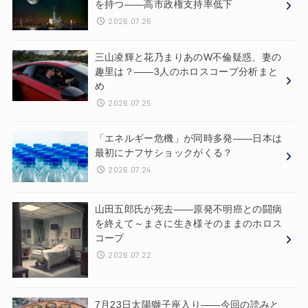
を持つ——高市政権支持率低下
2026.07.26
三山凌輝と花乃まりあのW不倫疑惑、妻の
趣里は？——3人のホロスコープ分析まと
め
2026.07.25
「エネルギー危機」が同時多発——日本は
最初にナフサショックがくる？
2026.07.24
山田五郎氏が死去——原発不明癌との闘病
を終えて～まさに生き様そのままのホロス
コープ
2026.07.22
7月23日太陽獅子座入り——今回の読みと