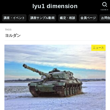
lyu1 dimension
SEARCH
講座・イベント
講座サンプル動画
鑑定・相談
会員ページ
お問
ヨルダン
ニュース