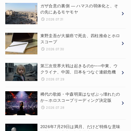
ガザ合意の裏側 ― ハマスの弱体化と、そ
の先にあるモヤモヤ
2026.07.31
東野圭吾が大腸癌で死去、四柱推命とホロ
スコープ
2026.07.30
第三次世界大戦は起きるのか──中東、ウ
クライナ、中国、日本をつなぐ連鎖危機
2026.07.29
稀代の歌姫・中森明菜はなぜぶっ壊れたの
か～ホロスコープリーディング決定版
2026.07.28
2026年7月29日は満月、だけど特殊な意味