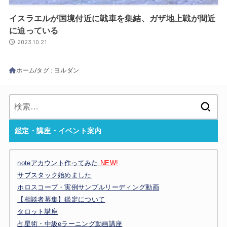
イスラエルが国境付近に戦車を集結、ガザ地上戦が間近
に迫っている
2023.10.21
ホーム
タグ : ヨルダン
検
索:
鑑定・講座・イベント案内
noteアカウント作ってみた
NEW!
サブスタック始めました
ホロスコープ・実例サンプルリーディング動画
【相談者募集】鑑定について
タロット講座
占星術・中級eラーニング動画講座