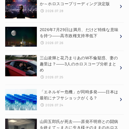
か～ホロスコープリーディング決定版
2026.07.28
2026年7月29日は満月、だけど特殊な意味
を持つ——高市政権支持率低下
2026.07.26
三山凌輝と花乃まりあのW不倫疑惑、妻の
趣里は？——3人のホロスコープ分析まと
め
2026.07.25
「エネルギー危機」が同時多発——日本は
最初にナフサショックがくる？
2026.07.24
山田五郎氏が死去——原発不明癌との闘病
を終えて～まさに生き様そのままのホロス