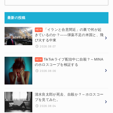
最新の投稿
「イランと合意間近」の裏で何が起
きているのか？——弾薬不足の米国と、飛
び火する中東
2026.08.07
TikTokライブ配信中に自殺？～MINA
のホロスコープを検証する
2026.08.06
清水良太郎が死去、自殺か？～ホロスコー
プを見てみた。
2026.08.04