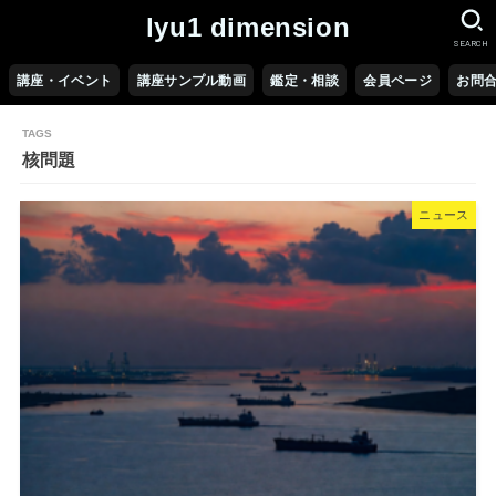
lyu1 dimension
SEARCH
講座・イベント
講座サンプル動画
鑑定・相談
会員ページ
お問
核問題
ニュース