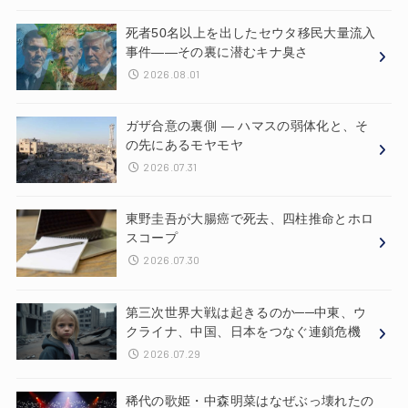
死者50名以上を出したセウタ移民大量流入
事件——その裏に潜むキナ臭さ
2026.08.01
ガザ合意の裏側 ― ハマスの弱体化と、そ
の先にあるモヤモヤ
2026.07.31
東野圭吾が大腸癌で死去、四柱推命とホロ
スコープ
2026.07.30
第三次世界大戦は起きるのか──中東、ウ
クライナ、中国、日本をつなぐ連鎖危機
2026.07.29
稀代の歌姫・中森明菜はなぜぶっ壊れたの