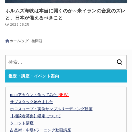
ホルムズ海峡は本当に開くのか～米イランの合意のズレ
と、日本が備えるべきこと
2026.06.25
ホーム
タグ : 核問題
検
索:
鑑定・講座・イベント案内
noteアカウント作ってみた
NEW!
サブスタック始めました
ホロスコープ・実例サンプルリーディング動画
【相談者募集】鑑定について
タロット講座
占星術・中級eラーニング動画講座