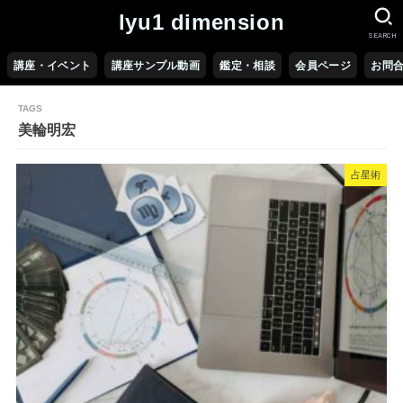
lyu1 dimension
SEARCH
講座・イベント
講座サンプル動画
鑑定・相談
会員ページ
お問
美輪明宏
占星術