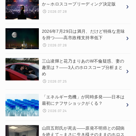
か～ホロスコープリーディング決定版
2026.07.28
2026年7月29日は満月、だけど特殊な意味
を持つ——高市政権支持率低下
2026.07.26
三山凌輝と花乃まりあのW不倫疑惑、妻の
趣里は？——3人のホロスコープ分析まと
め
2026.07.25
「エネルギー危機」が同時多発——日本は
最初にナフサショックがくる？
2026.07.24
山田五郎氏が死去——原発不明癌との闘病
を終えて～まさに生き様そのままのホロス