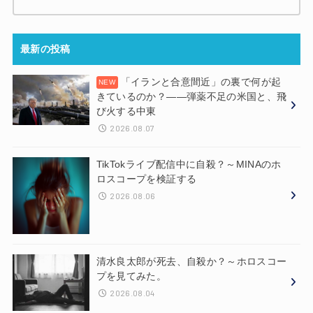
最新の投稿
「イランと合意間近」の裏で何が起
きているのか？——弾薬不足の米国と、飛
び火する中東
2026.08.07
TikTokライブ配信中に自殺？～MINAのホ
ロスコープを検証する
2026.08.06
清水良太郎が死去、自殺か？～ホロスコー
プを見てみた。
2026.08.04