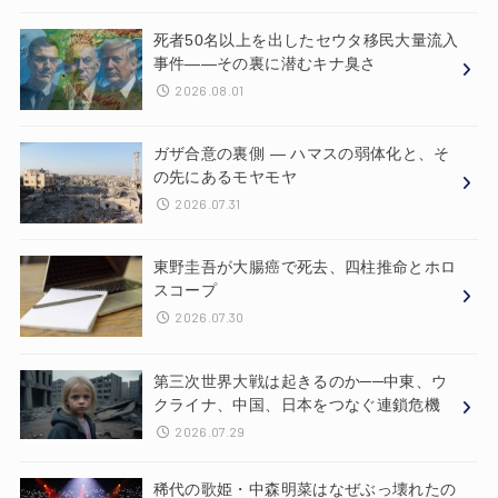
死者50名以上を出したセウタ移民大量流入
事件——その裏に潜むキナ臭さ
2026.08.01
ガザ合意の裏側 ― ハマスの弱体化と、そ
の先にあるモヤモヤ
2026.07.31
東野圭吾が大腸癌で死去、四柱推命とホロ
スコープ
2026.07.30
第三次世界大戦は起きるのか──中東、ウ
クライナ、中国、日本をつなぐ連鎖危機
2026.07.29
稀代の歌姫・中森明菜はなぜぶっ壊れたの