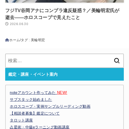
フジTV谷岡アナにコンプラ違反疑惑？／美輪明宏氏が
逝去——ホロスコープで見えたこと
2026.06.30
ホーム
タグ : 美輪明宏
検
索:
鑑定・講座・イベント案内
noteアカウント作ってみた
NEW!
サブスタック始めました
ホロスコープ・実例サンプルリーディング動画
【相談者募集】鑑定について
タロット講座
占星術・中級eラーニング動画講座