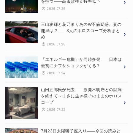
を持つ——高市政権支持率低下
2026.07.26
三山凌輝と花乃まりあのW不倫疑惑、妻の
趣里は？——3人のホロスコープ分析まと
め
2026.07.25
「エネルギー危機」が同時多発——日本は
最初にナフサショックがくる？
2026.07.24
山田五郎氏が死去——原発不明癌との闘病
を終えて～まさに生き様そのままのホロス
コープ
2026.07.22
7月23日太陽獅子座入り——今回の読みと