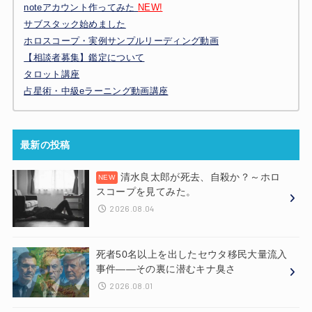
noteアカウント作ってみた
NEW!
サブスタック始めました
ホロスコープ・実例サンプルリーディング動画
【相談者募集】鑑定について
タロット講座
占星術・中級eラーニング動画講座
最新の投稿
清水良太郎が死去、自殺か？～ホロ
スコープを見てみた。
2026.08.04
死者50名以上を出したセウタ移民大量流入
事件——その裏に潜むキナ臭さ
2026.08.01