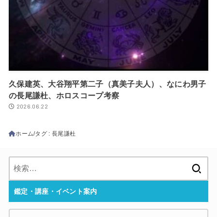
久保建英、大谷翔平第二子（真美子夫人）、なにわ男子
の長尾謙杜、ホロスコープ考察
2026.06.22
ホーム
タグ : 長尾謙杜
検
索:
鑑定・講座・イベント案内