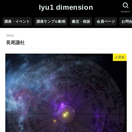
lyu1 dimension
SEARCH
講座・イベント
講座サンプル動画
鑑定・相談
会員ページ
お問
長尾謙杜
占星術