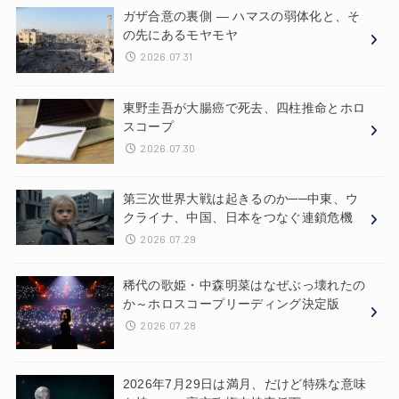
ガザ合意の裏側 ― ハマスの弱体化と、そ
の先にあるモヤモヤ
2026.07.31
東野圭吾が大腸癌で死去、四柱推命とホロ
スコープ
2026.07.30
第三次世界大戦は起きるのか──中東、ウ
クライナ、中国、日本をつなぐ連鎖危機
2026.07.29
稀代の歌姫・中森明菜はなぜぶっ壊れたの
か～ホロスコープリーディング決定版
2026.07.28
2026年7月29日は満月、だけど特殊な意味