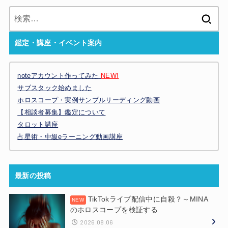
検
索:
鑑定・講座・イベント案内
noteアカウント作ってみた
NEW!
サブスタック始めました
ホロスコープ・実例サンプルリーディング動画
【相談者募集】鑑定について
タロット講座
占星術・中級eラーニング動画講座
最新の投稿
TikTokライブ配信中に自殺？～MINA
のホロスコープを検証する
2026.08.06