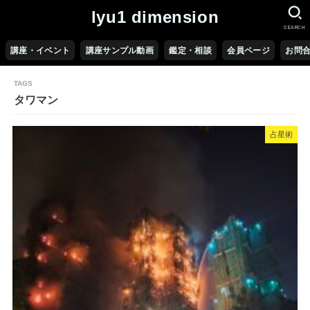
lyu1 dimension
SEARCH
講座・イベント
講座サンプル動画
鑑定・相談
会員ページ
お問
タワマン
占星術