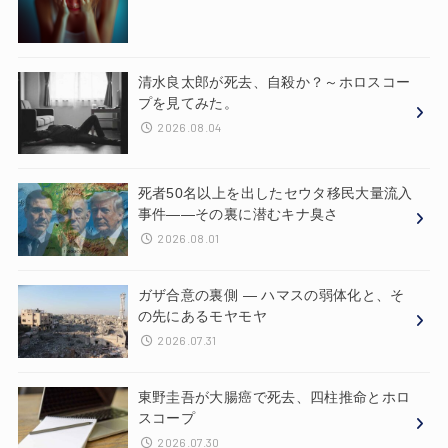
清水良太郎が死去、自殺か？～ホロスコー
プを見てみた。
2026.08.04
死者50名以上を出したセウタ移民大量流入
事件——その裏に潜むキナ臭さ
2026.08.01
ガザ合意の裏側 ― ハマスの弱体化と、そ
の先にあるモヤモヤ
2026.07.31
東野圭吾が大腸癌で死去、四柱推命とホロ
スコープ
2026.07.30