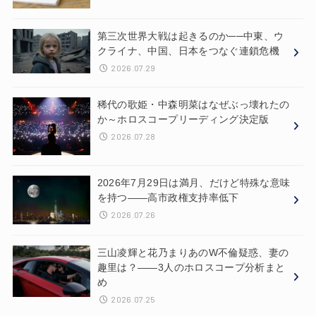
第三次世界大戦は起きるのか──中東、ウ
クライナ、中国、日本をつなぐ連鎖危機
2026.07.29
稀代の歌姫・中森明菜はなぜぶっ壊れたの
か～ホロスコープリーディング決定版
2026.07.28
2026年7月29日は満月、だけど特殊な意味
を持つ——高市政権支持率低下
2026.07.26
三山凌輝と花乃まりあのW不倫疑惑、妻の
趣里は？——3人のホロスコープ分析まと
め
2026.07.25