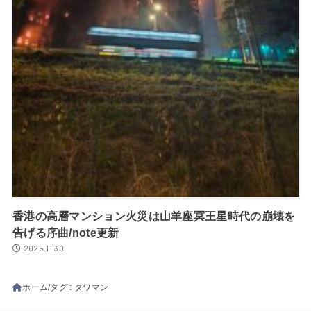
香港の高層マンション火災は山羊座冥王星時代の崩壊を
告げる序曲/note更新
2025.11.30
ホーム
タグ : タワマン