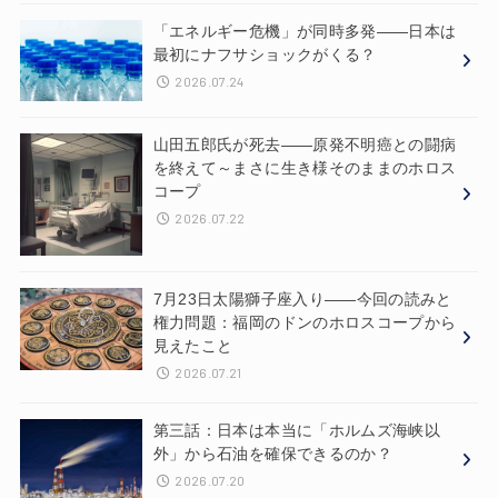
「エネルギー危機」が同時多発——日本は
最初にナフサショックがくる？
2026.07.24
山田五郎氏が死去——原発不明癌との闘病
を終えて～まさに生き様そのままのホロス
コープ
2026.07.22
7月23日太陽獅子座入り——今回の読みと
権力問題：福岡のドンのホロスコープから
見えたこと
2026.07.21
第三話：日本は本当に「ホルムズ海峡以
外」から石油を確保できるのか？
2026.07.20