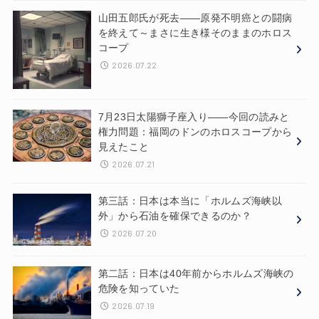
山田五郎氏が死去——原発不明癌との闘病
を終えて～まさに生き様そのままのホロス
コープ
2026.07.22
7月23日太陽獅子座入り——今回の読みと
権力問題：福岡のドンのホロスコープから
見えたこと
2026.07.21
第三話：日本は本当に「ホルムズ海峡以
外」から石油を確保できるのか？
2026.07.20
第二話：日本は40年前からホルムズ海峡の
危険を知っていた
2026.07.19