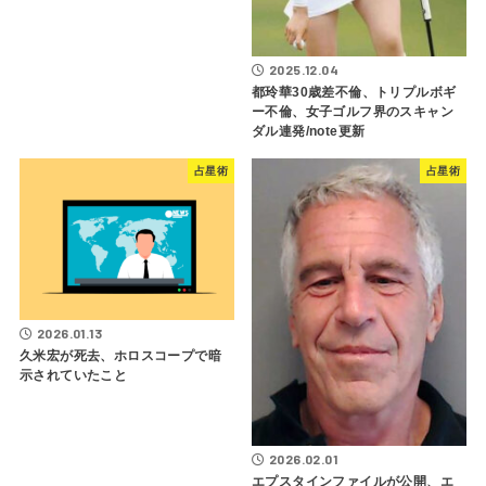
2025.12.04
都玲華30歳差不倫、トリプルボギ
ー不倫、女子ゴルフ界のスキャン
ダル連発/note更新
占星術
占星術
2026.01.13
久米宏が死去、ホロスコープで暗
示されていたこと
2026.02.01
エプスタインファイルが公開、エ