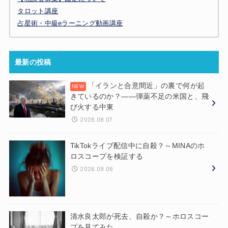
タロット講座
占星術・中級eラーニング動画講座
最新の投稿
「イランと合意間近」の裏で何が起
きているのか？——弾薬不足の米国と、飛
び火する中東
2026.08.07
TikTokライブ配信中に自殺？～MINAのホ
ロスコープを検証する
2026.08.06
清水良太郎が死去、自殺か？～ホロスコー
プを見てみた。