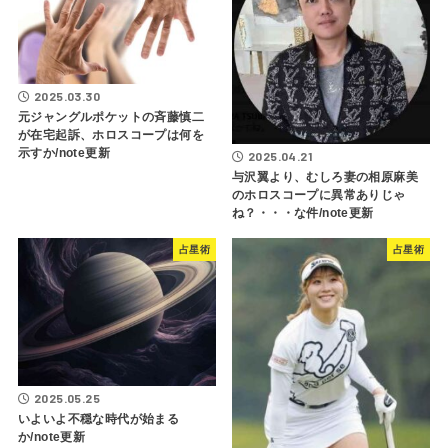
2025.03.30
元ジャングルポケットの斉藤慎二
が在宅起訴、ホロスコープは何を
示すか/note更新
2025.04.21
与沢翼より、むしろ妻の相原麻美
のホロスコープに異常ありじゃ
ね？・・・な件/note更新
占星術
占星術
2025.05.25
いよいよ不穏な時代が始まる
か/note更新