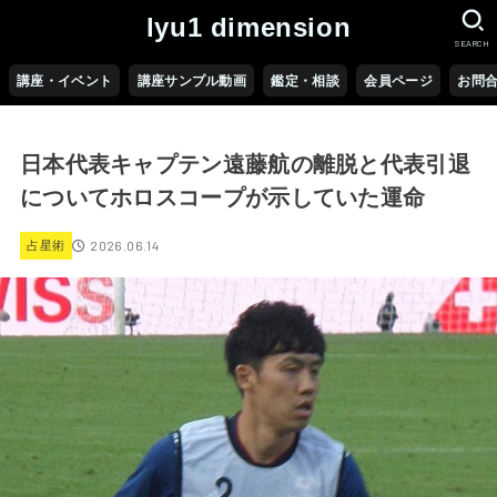
lyu1 dimension
SEARCH
講座・イベント
講座サンプル動画
鑑定・相談
会員ページ
お問
日本代表キャプテン遠藤航の離脱と代表引退
についてホロスコープが示していた運命
2026.06.14
占星術