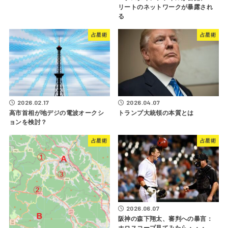
リートのネットワークが暴露され
る
占星術
占星術
2026.02.17
2026.04.07
高市首相が地デジの電波オークシ
トランプ大統領の本質とは
ョンを検討？
占星術
占星術
2026.06.07
阪神の森下翔太、審判への暴言：