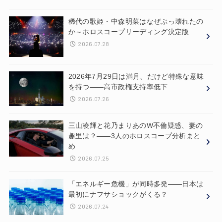
稀代の歌姫・中森明菜はなぜぶっ壊れたの
か～ホロスコープリーディング決定版
2026.07.28
2026年7月29日は満月、だけど特殊な意味
を持つ——高市政権支持率低下
2026.07.26
三山凌輝と花乃まりあのW不倫疑惑、妻の
趣里は？——3人のホロスコープ分析まと
め
2026.07.25
「エネルギー危機」が同時多発——日本は
最初にナフサショックがくる？
2026.07.24