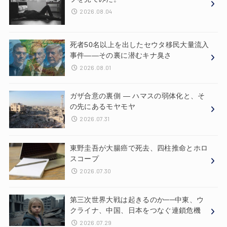
2026.08.04
死者50名以上を出したセウタ移民大量流入
事件——その裏に潜むキナ臭さ
2026.08.01
ガザ合意の裏側 ― ハマスの弱体化と、そ
の先にあるモヤモヤ
2026.07.31
東野圭吾が大腸癌で死去、四柱推命とホロ
スコープ
2026.07.30
第三次世界大戦は起きるのか──中東、ウ
クライナ、中国、日本をつなぐ連鎖危機
2026.07.29