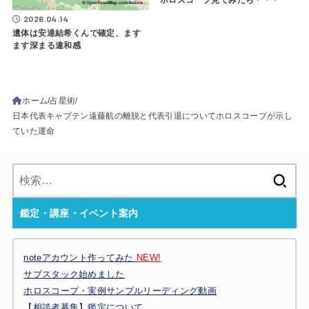
ホロスコープ見てみたら・・・
2026.04.14
遺体は安達結希くんで確定、ます
ます深まる違和感
ホーム
占星術
日本代表キャプテン遠藤航の離脱と代表引退についてホロスコープが示し
ていた運命
検
索:
鑑定・講座・イベント案内
noteアカウント作ってみた
NEW!
サブスタック始めました
ホロスコープ・実例サンプルリーディング動画
【相談者募集】鑑定について