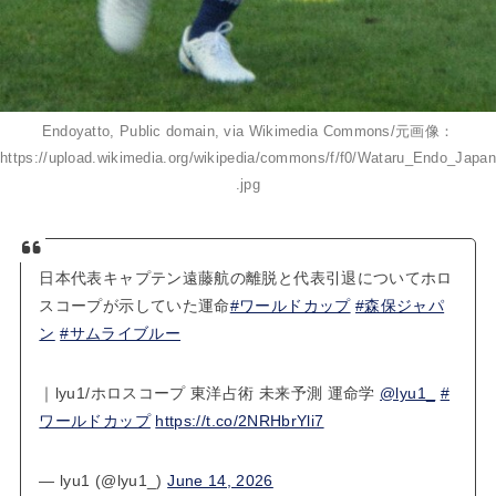
Endoyatto, Public domain, via Wikimedia Commons/元画像：
https://upload.wikimedia.org/wikipedia/commons/f/f0/Wataru_Endo_Japan
.jpg
日本代表キャプテン遠藤航の離脱と代表引退についてホロ
スコープが示していた運命
#ワールドカップ
#森保ジャパ
ン
#サムライブルー
｜lyu1/ホロスコープ 東洋占術 未来予測 運命学
@lyu1_
#
ワールドカップ
https://t.co/2NRHbrYli7
— lyu1 (@lyu1_)
June 14, 2026