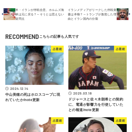
米・イランが停戦合意、ホルムズ海
イランメディアがリークした停戦覚
峡は元に戻る？～そうとは思えない
書は本物？～トランプが激怒した理
疑問点
由とイラン国内の分裂
RECOMMEND
占星術
占星術
2024.12.14
2025.03.18
中山美穂の死はホロスコープに現
ドジャースと佐々木朗希との契約
れていたか/note更新
に、電通が影響力を行使していた
との報道/note更新
占星術
占星術