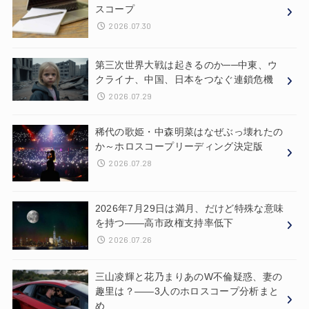
スコープ
2026.07.30
第三次世界大戦は起きるのか──中東、ウ
クライナ、中国、日本をつなぐ連鎖危機
2026.07.29
稀代の歌姫・中森明菜はなぜぶっ壊れたの
か～ホロスコープリーディング決定版
2026.07.28
2026年7月29日は満月、だけど特殊な意味
を持つ——高市政権支持率低下
2026.07.26
三山凌輝と花乃まりあのW不倫疑惑、妻の
趣里は？——3人のホロスコープ分析まと
め