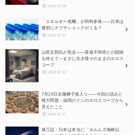
2026.07.25
「エネルギー危機」が同時多発——日本は
最初にナフサショックがくる？
2026.07.24
山田五郎氏が死去——原発不明癌との闘病
を終えて～まさに生き様そのままのホロス
コープ
2026.07.22
7月23日太陽獅子座入り——今回の読みと
権力問題：福岡のドンのホロスコープから
見えたこと
2026.07.21
第三話：日本は本当に「ホルムズ海峡以