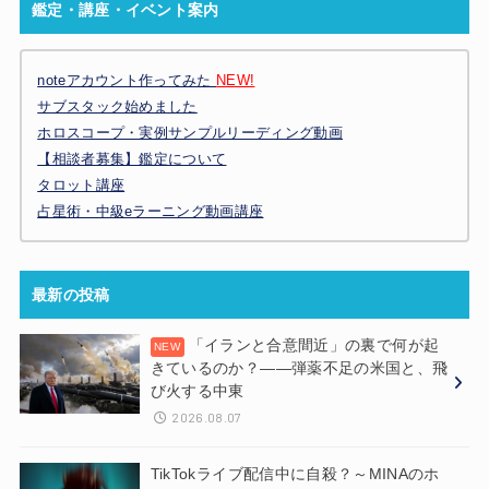
鑑定・講座・イベント案内
noteアカウント作ってみた
NEW!
サブスタック始めました
ホロスコープ・実例サンプルリーディング動画
【相談者募集】鑑定について
タロット講座
占星術・中級eラーニング動画講座
最新の投稿
「イランと合意間近」の裏で何が起
きているのか？——弾薬不足の米国と、飛
び火する中東
2026.08.07
TikTokライブ配信中に自殺？～MINAのホ