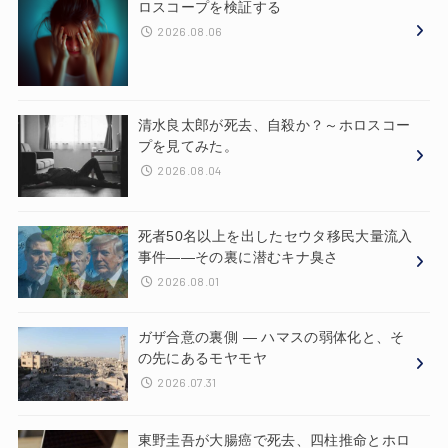
ロスコープを検証する
2026.08.06
清水良太郎が死去、自殺か？～ホロスコー
プを見てみた。
2026.08.04
死者50名以上を出したセウタ移民大量流入
事件——その裏に潜むキナ臭さ
2026.08.01
ガザ合意の裏側 ― ハマスの弱体化と、そ
の先にあるモヤモヤ
2026.07.31
東野圭吾が大腸癌で死去、四柱推命とホロ