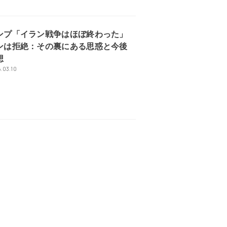
ンプ「イラン戦争はほぼ終わった」
ンは拒絶：その裏にある思惑と今後
想
.03.10