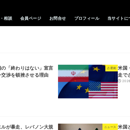
・相談
会員ページ
お問合せ
プロフィール
当サイトに
相の「終わりはない」宣言
米国
占星術
ン交渉を頓挫させる理由
走で
2026
エルが暴走、レバノン大規
米国
ニュース