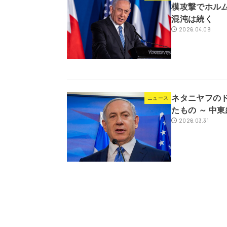
模攻撃でホル
混沌は続く
2026.04.09
ネタニヤフの
ニュース
たもの ～ 中
2026.03.31