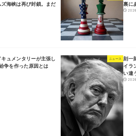
ムズ海峡は再び封鎖。まだ
裏に
2026
ドキュメンタリーが主張し
刻一
ニュース
東紛争を作った原因とは
イラ
い違
2026