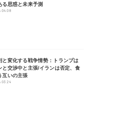
ある思惑と未来予測
.04.08
刻と変化する戦争情勢：トランプは
ンと交渉中と主張/イランは否定、食
う互いの主張
.03.24