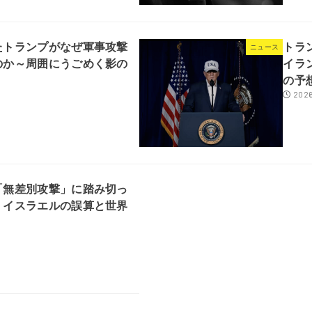
たトランプがなぜ軍事攻撃
トラ
ニュース
のか～周囲にうごめく影の
イラ
の予
2026
「無差別攻撃」に踏み切っ
・イスラエルの誤算と世界