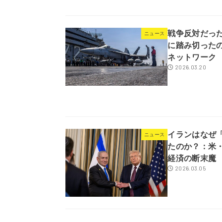
戦争反対だっ
ニュース
に踏み切った
ネットワーク
2026.03.20
イランはなぜ
ニュース
たのか？：米
経済の断末魔
2026.03.05