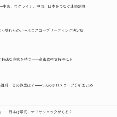
──中東、ウクライナ、中国、日本をつなぐ連鎖危機
ぶっ壊れたのか～ホロスコープリーディング決定版
だけど特殊な意味を持つ——高市政権支持率低下
倫疑惑、妻の趣里は？——3人のホロスコープ分析まとめ
発——日本は最初にナフサショックがくる？