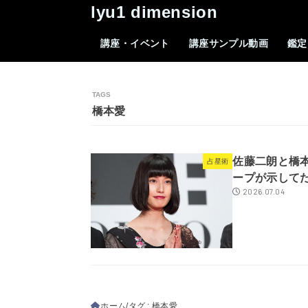
lyu1 dimension
講座・イベント
講座サンプル動画
鑑定
橋本愛
佐藤二朗と橋
占星術
ープが示して
2026.07.04
ホーム
タグ : 橋本愛