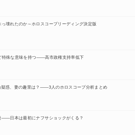
ぶっ壊れたのか～ホロスコープリーディング決定版
だけど特殊な意味を持つ——高市政権支持率低下
倫疑惑、妻の趣里は？——3人のホロスコープ分析まとめ
発——日本は最初にナフサショックがくる？