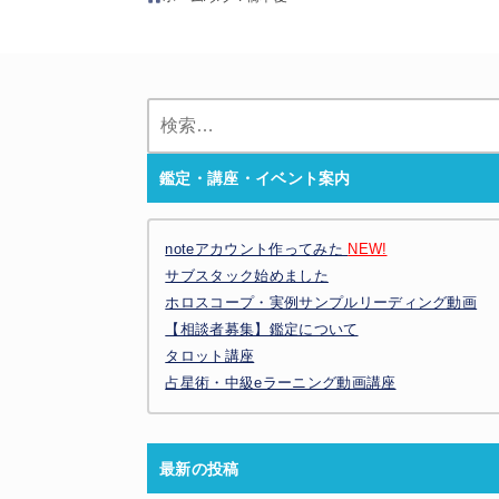
検
索:
鑑定・講座・イベント案内
noteアカウント作ってみた
NEW!
サブスタック始めました
ホロスコープ・実例サンプルリーディング動画
【相談者募集】鑑定について
タロット講座
占星術・中級eラーニング動画講座
最新の投稿