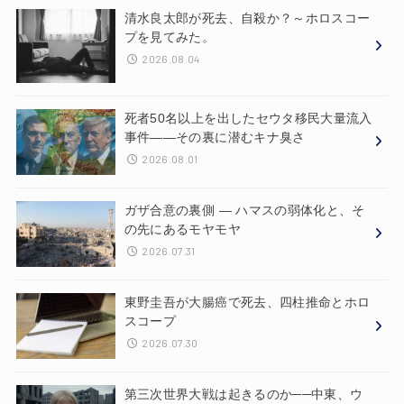
清水良太郎が死去、自殺か？～ホロスコー
プを見てみた。
2026.08.04
死者50名以上を出したセウタ移民大量流入
事件——その裏に潜むキナ臭さ
2026.08.01
ガザ合意の裏側 ― ハマスの弱体化と、そ
の先にあるモヤモヤ
2026.07.31
東野圭吾が大腸癌で死去、四柱推命とホロ
スコープ
2026.07.30
第三次世界大戦は起きるのか──中東、ウ