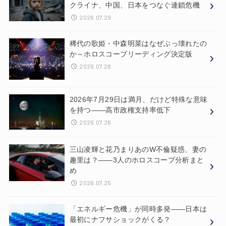
クライナ、中国、日本をつなぐ連鎖危機
2026.07.29
稀代の歌姫・中森明菜はなぜぶっ壊れたの
か～ホロスコープリーディング決定版
2026.07.28
2026年7月29日は満月、だけど特殊な意味
を持つ——高市政権支持率低下
2026.07.26
三山凌輝と花乃まりあのW不倫疑惑、妻の
趣里は？——3人のホロスコープ分析まと
め
2026.07.25
「エネルギー危機」が同時多発——日本は
最初にナフサショックがくる？