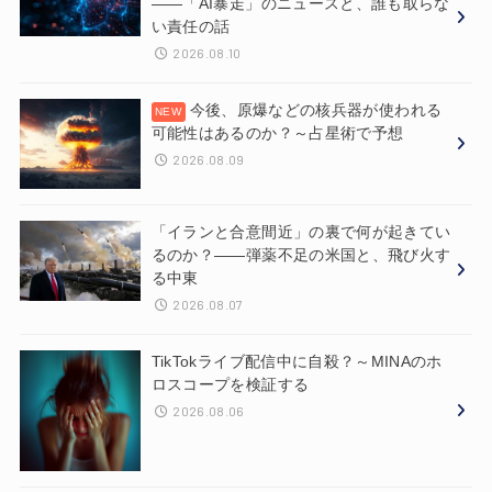
——「AI暴走」のニュースと、誰も取らな
い責任の話
2026.08.10
今後、原爆などの核兵器が使われる
可能性はあるのか？～占星術で予想
2026.08.09
「イランと合意間近」の裏で何が起きてい
るのか？——弾薬不足の米国と、飛び火す
る中東
2026.08.07
TikTokライブ配信中に自殺？～MINAのホ
ロスコープを検証する
2026.08.06