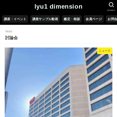
lyu1 dimension
SEARCH
講座・イベント
講座サンプル動画
鑑定・相談
会員ページ
お問
討論会
ニュース