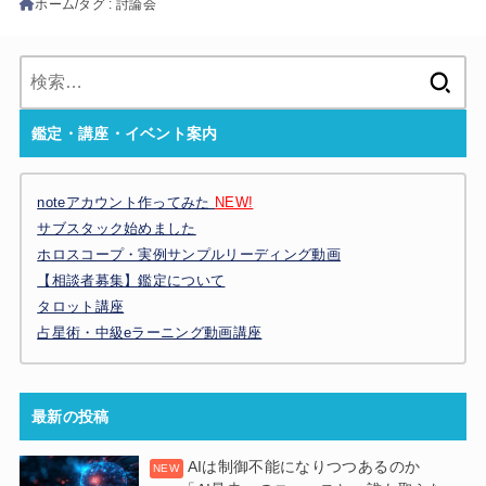
ホーム
タグ : 討論会
検
索:
鑑定・講座・イベント案内
noteアカウント作ってみた
NEW!
サブスタック始めました
ホロスコープ・実例サンプルリーディング動画
【相談者募集】鑑定について
タロット講座
占星術・中級eラーニング動画講座
最新の投稿
AIは制御不能になりつつあるのか