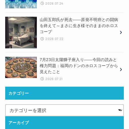
2026.07.24
山田五郎氏が死去——原発不明癌との闘病
を終えて～まさに生き様そのままのホロス
コープ
2026.07.22
7月23日太陽獅子座入り——今回の読みと
権力問題：福岡のドンのホロスコープから
見えたこと
2026.07.21
カテゴリー
アーカイブ