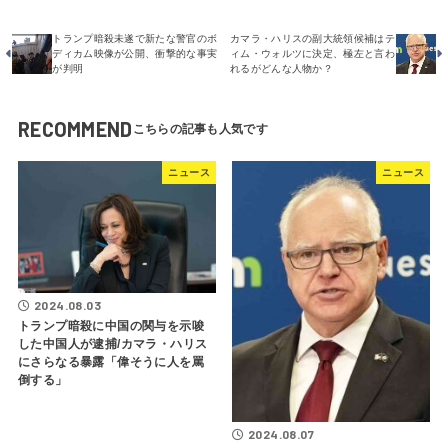
トランプ暗殺未遂で新たな警官のボ
カマラ・ハリスの副大統領候補はテ
ディカム映像が公開、衝撃的な事実
ィム・ウォルツに決定、極左と言わ
が判明
れるがどんな人物か？
RECOMMEND
ニュース
ニュース
2024.08.03
トランプ暗殺に中国の関与を示唆
した中国人が逮捕/カマラ・ハリス
にさらなる暴露「偉そうに人を罵
倒する」
2024.08.07