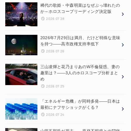
稀代の歌姫・中森明菜はなぜぶっ壊れたの
か～ホロスコープリーディング決定版
2026.07.28
2026年7月29日は満月、だけど特殊な意味
を持つ——高市政権支持率低下
2026.07.26
三山凌輝と花乃まりあのW不倫疑惑、妻の
趣里は？——3人のホロスコープ分析まと
め
2026.07.25
「エネルギー危機」が同時多発——日本は
最初にナフサショックがくる？
2026.07.24