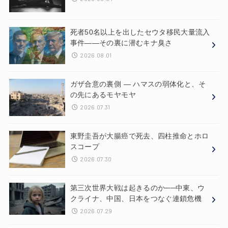
死者50名以上を出したセウタ移民大量流入
事件——その裏に潜むキナ臭さ
2026.08.01
ガザ合意の裏側 ― ハマスの弱体化と、そ
の先にあるモヤモヤ
2026.07.31
東野圭吾が大腸癌で死去、四柱推命とホロ
スコープ
2026.07.30
第三次世界大戦は起きるのか──中東、ウ
クライナ、中国、日本をつなぐ連鎖危機
2026.07.29