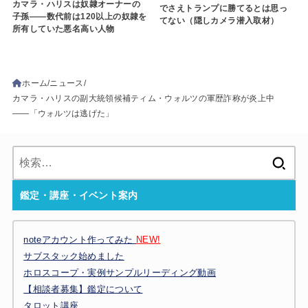
カマラ・ハリスは奴隷オーナーの
でさえトランプに勝てるとは思っ
子孫――数代前は120以上の奴隷を
てない（隠しカメラ潜入取材）
所有していた悪名高い人物
ホーム
ニュース
カマラ・ハリスの副大統領候補ティム・ウォルツの軍歴詐称が炎上中
――「ウォルツは逃げた」
検
索:
鑑定・講座・イベント案内
noteアカウント作ってみた
NEW!
サブスタック始めました
ホロスコープ・実例サンプルリーディング動画
【相談者募集】鑑定について
タロット講座