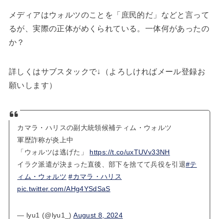
メディアはウォルツのことを「庶民的だ」などと言って
るが、実際の正体がめくられている。一体何があったの
か？
詳しくはサブスタックで↓（よろしければメール登録お
願いします）
カマラ・ハリスの副大統領候補ティム・ウォルツ
軍歴詐称が炎上中
「ウォルツは逃げた」
https://t.co/uxTUVv33NH
イラク派遣が決まった直後、部下を捨てて兵役を引退
#テ
ィム・ウォルツ
#カマラ・ハリス
pic.twitter.com/AHg4YSdSaS
— lyu1 (@lyu1_)
August 8, 2024