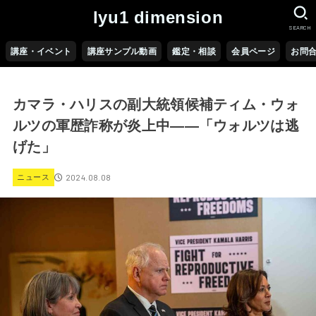
lyu1 dimension
SEARCH
講座・イベント
講座サンプル動画
鑑定・相談
会員ページ
お問
カマラ・ハリスの副大統領候補ティム・ウォ
ルツの軍歴詐称が炎上中――「ウォルツは逃
げた」
2024.08.08
ニュース