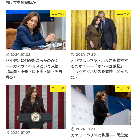
向けて本格始動か
ニュース
ニュース
2024.07.22
2024.07.26
バイデンに何が起こったのか？
オバマはカマラ・ハリスを支持す
――カマラ・ハリスという人物
るのか？――「オバマは激怒」
（出自・不倫・口下手・部下を怒
「もうすぐハリスを支持」どっち
鳴る）
だ？
ニュース
ニュース
2024.07.31
2024.07.27
カマラ・ハリスに暴露――民主党