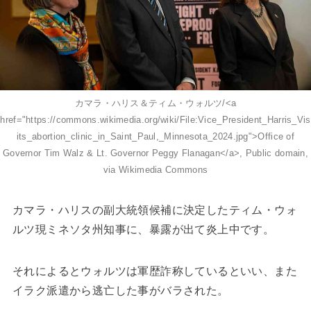
カマラ・ハリス＆ティム・ウォルツ/<a
href="https://commons.wikimedia.org/wiki/File:Vice_President_Harris_Vis
its_abortion_clinic_in_Saint_Paul,_Minnesota_2024.jpg">Office of
Governor Tim Walz & Lt. Governor Peggy Flanagan</a>, Public domain,
via Wikimedia Commons
カマラ・ハリスの副大統領候補に決定したティム・ウォ
ルツ現ミネソタ州知事に、暴露が出て炎上中です。
それによるとウォルツは軍歴詐称しているといい、また
イラク派遣から逃亡した事がバラされた。