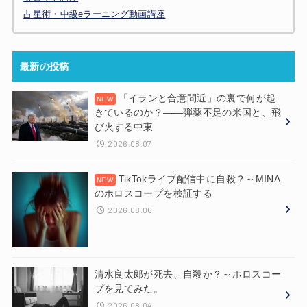
占星術・中級eラーニング動画講座
最新の投稿
「イランと合意間近」の裏で何が起
きているのか？——弾薬不足の米国と、飛
び火する中東
2026.08.07
TikTokライブ配信中に自殺？～MINA
のホロスコープを検証する
2026.08.06
清水良太郎が死去、自殺か？～ホロスコー
プを見てみた。
2026.08.04