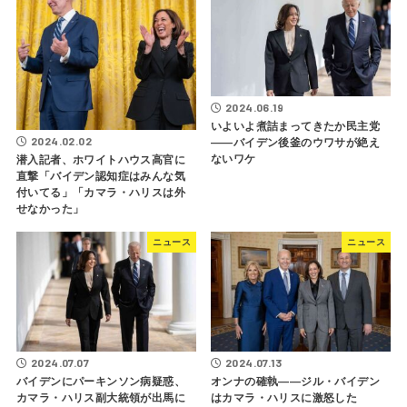
2024.06.19
いよいよ煮詰まってきたか民主党
2024.02.02
――バイデン後釜のウワサが絶え
ないワケ
潜入記者、ホワイトハウス高官に
直撃「バイデン認知症はみんな気
付いてる」「カマラ・ハリスは外
せなかった」
ニュース
ニュース
2024.07.07
2024.07.13
バイデンにパーキンソン病疑惑、
オンナの確執――ジル・バイデン
カマラ・ハリス副大統領が出馬に
はカマラ・ハリスに激怒した