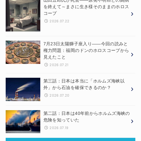
山田五郎氏が死去——原発不明癌との闘病
を終えて～まさに生き様そのままのホロス
コープ
2026.07.22
7月23日太陽獅子座入り——今回の読みと
権力問題：福岡のドンのホロスコープから
見えたこと
2026.07.21
第三話：日本は本当に「ホルムズ海峡以
外」から石油を確保できるのか？
2026.07.20
第二話：日本は40年前からホルムズ海峡の
危険を知っていた
2026.07.19