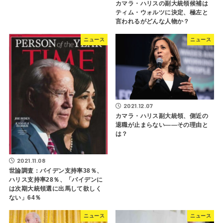
カマラ・ハリスの副大統領候補は
ティム・ウォルツに決定、極左と
言われるがどんな人物か？
ニュース
ニュース
2021.12.07
カマラ・ハリス副大統領、側近の
退職が止まらない――その理由と
は？
2021.11.08
世論調査：バイデン支持率38％、
ハリス支持率28％、「バイデンに
は次期大統領選に出馬して欲しく
ない」64％
ニュース
ニュース