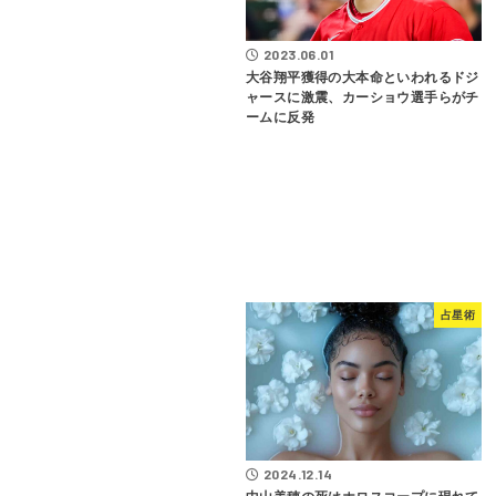
2023.06.01
大谷翔平獲得の大本命といわれるドジ
ャースに激震、カーショウ選手らがチ
ームに反発
占星術
2024.12.14