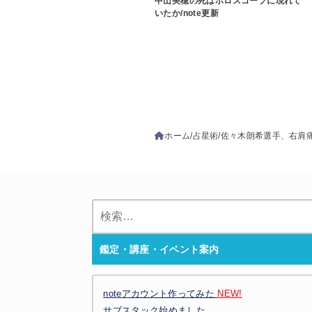
中山美穂の死はホロスコープに現れて
いたか/note更新
ホーム
占星術
佐々木朗希選手、右肩痛
検
索:
鑑定・講座・イベント案内
noteアカウント作ってみた
NEW!
サブスタック始めました