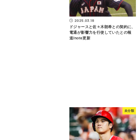
2025.03.18
ドジャースと佐々木朗希との契約に、
電通が影響力を行使していたとの報
道/note更新
未分類