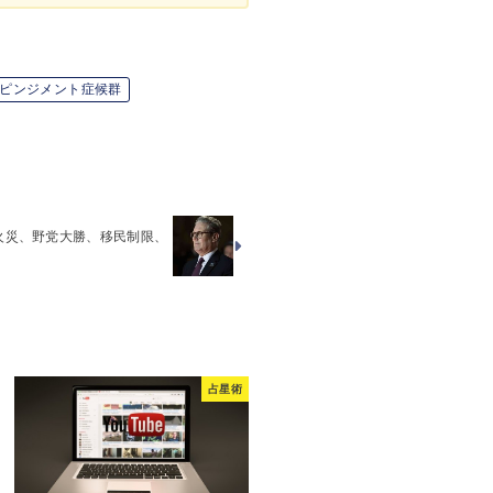
ピンジメント症候群
火災、野党大勝、移民制限、
占星術