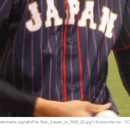
wikimedia.org/wiki/File:Roki_Sasaki_in_2019_(2).jpg">Scinsvche</a>, 