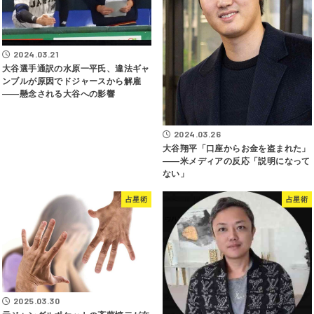
2024.03.21
大谷選手通訳の水原一平氏、違法ギャ
ンブルが原因でドジャースから解雇
――懸念される大谷への影響
2024.03.26
大谷翔平「口座からお金を盗まれた」
――米メディアの反応「説明になって
ない」
占星術
占星術
2025.03.30