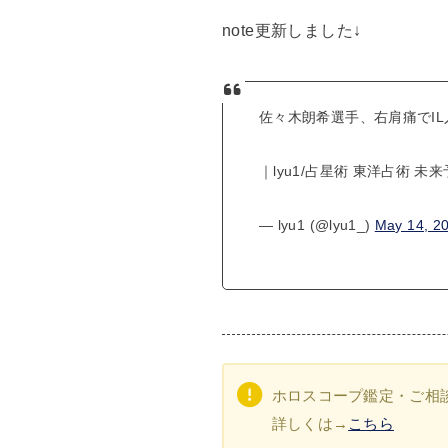
note更新しました↓
佐々木朗希選手、右肩痛でI
｜lyu1/占星術 東洋占術 未
— lyu1 (@lyu1_)
May 14, 2
ホロスコープ鑑定・ご相
詳しくは→
こちら