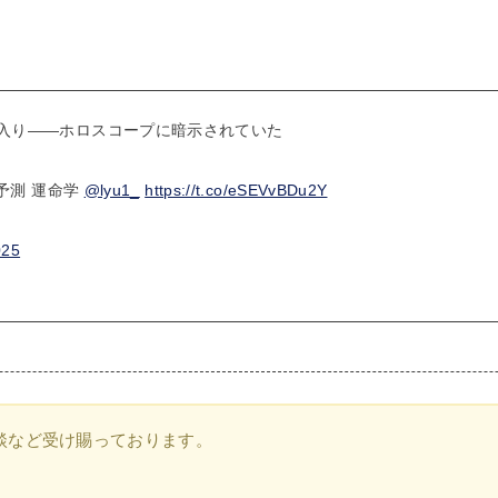
L入り――ホロスコープに暗示されていた
来予測 運命学
@lyu1_
https://t.co/eSEVvBDu2Y
025
談など受け賜っております。