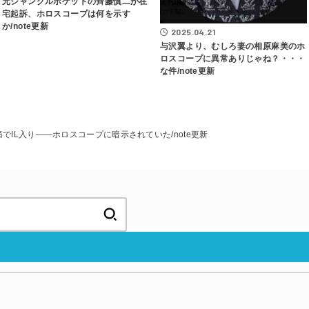
元ジャングルポケットの斉藤慎二が在
宅起訴、ホロスコープは何を示す
か/note更新
2025.04.21
与沢翼より、むしろ妻の相原麻美のホ
ロスコープに異常ありじゃね？・・・
な件/note更新
でIL入り――ホロスコープに暗示されていた/note更新