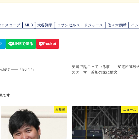
ホロスコープ
MLB
大谷翔平
ロサンゼルス・ドジャース
佐々木朗希
イン
英国で起こっている事――変電所連続
示唆？――「86 47」
スターマー首相の家に放火
占星術
ニュース