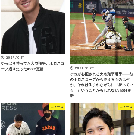
2024.10.31
やっぱり持ってた大谷翔平、ホロスコ
2024.10.27
ープ通りだった/note更新
ケガが心配される大谷翔平選手――彼
のホロスコープから見えるものは何
か、それは生まれながらに「持ってい
る」ということかもしれない/note更
新
ニュース
ニュース