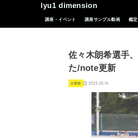
lyu1 dimension
講座・イベント
講座サンプル動画
鑑定
佐々木朗希選手、
た/note更新
2025.05.14
占星術