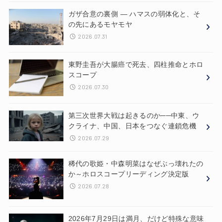
ガザ合意の裏側 ― ハマスの弱体化と、そ
の先にあるモヤモヤ
2026.07.31
東野圭吾が大腸癌で死去、四柱推命とホロ
スコープ
2026.07.30
第三次世界大戦は起きるのか──中東、ウ
クライナ、中国、日本をつなぐ連鎖危機
2026.07.29
稀代の歌姫・中森明菜はなぜぶっ壊れたの
か～ホロスコープリーディング決定版
2026.07.28
2026年7月29日は満月、だけど特殊な意味