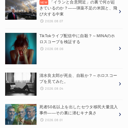
「イランと合意間近」の裏で何が起
きているのか？——弾薬不足の米国と、飛
び火する中東
2026.08.07
TikTokライブ配信中に自殺？～MINAのホ
ロスコープを検証する
2026.08.06
清水良太郎が死去、自殺か？～ホロスコー
プを見てみた。
2026.08.04
死者50名以上を出したセウタ移民大量流入
事件——その裏に潜むキナ臭さ
2026.08.01