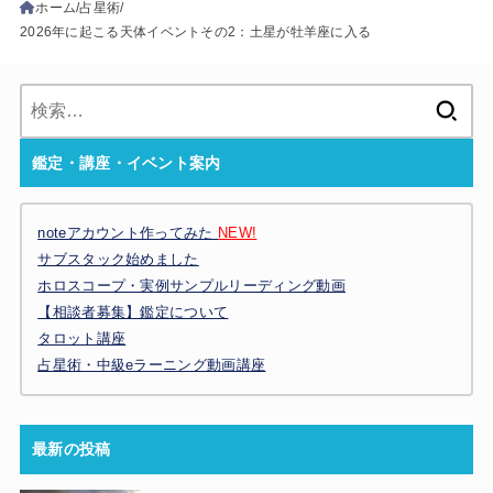
ホーム
占星術
2026年に起こる天体イベントその2：土星が牡羊座に入る
検
索:
鑑定・講座・イベント案内
noteアカウント作ってみた
NEW!
サブスタック始めました
ホロスコープ・実例サンプルリーディング動画
【相談者募集】鑑定について
タロット講座
占星術・中級eラーニング動画講座
最新の投稿