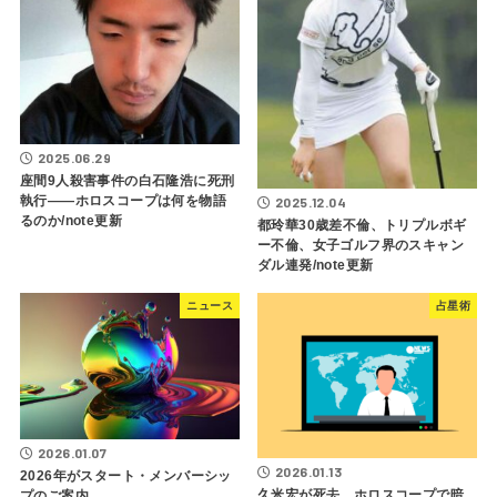
2025.06.29
座間9人殺害事件の白石隆浩に死刑
執行――ホロスコープは何を物語
2025.12.04
るのか/note更新
都玲華30歳差不倫、トリプルボギ
ー不倫、女子ゴルフ界のスキャン
ダル連発/note更新
ニュース
占星術
2026.01.07
2026.01.13
2026年がスタート・メンバーシッ
久米宏が死去、ホロスコープで暗
プのご案内