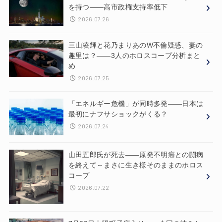
を持つ——高市政権支持率低下
2026.07.26
三山凌輝と花乃まりあのW不倫疑惑、妻の
趣里は？——3人のホロスコープ分析まと
め
2026.07.25
「エネルギー危機」が同時多発——日本は
最初にナフサショックがくる？
2026.07.24
山田五郎氏が死去——原発不明癌との闘病
を終えて～まさに生き様そのままのホロス
コープ
2026.07.22