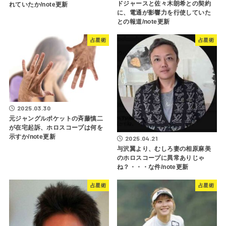
ドジャースと佐々木朗希との契約
れていたか/note更新
に、電通が影響力を行使していた
との報道/note更新
占星術
占星術
2025.03.30
元ジャングルポケットの斉藤慎二
が在宅起訴、ホロスコープは何を
示すか/note更新
2025.04.21
与沢翼より、むしろ妻の相原麻美
のホロスコープに異常ありじゃ
ね？・・・な件/note更新
占星術
占星術