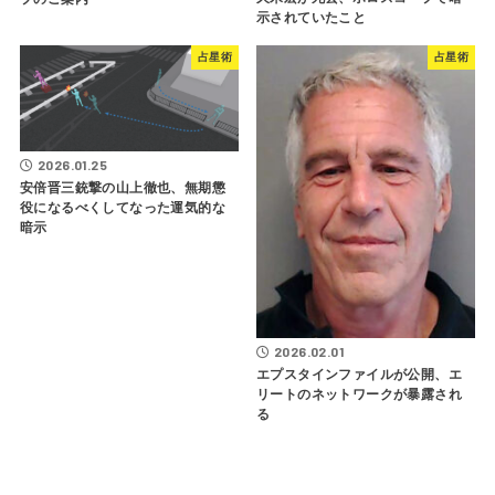
示されていたこと
占星術
占星術
2026.01.25
安倍晋三銃撃の山上徹也、無期懲
役になるべくしてなった運気的な
暗示
2026.02.01
エプスタインファイルが公開、エ
リートのネットワークが暴露され
る