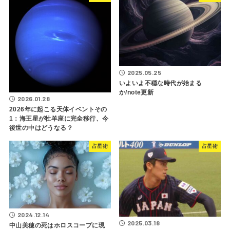
2025.05.25
いよいよ不穏な時代が始まる
か/note更新
2026.01.28
2026年に起こる天体イベントその
1：海王星が牡羊座に完全移行、今
後世の中はどうなる？
占星術
占星術
2024.12.14
2025.03.18
中山美穂の死はホロスコープに現