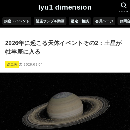
lyu1 dimension
SEARCH
講座・イベント
講座サンプル動画
鑑定・相談
会員ページ
お問
2026年に起こる天体イベントその2：土星が
牡羊座に入る
2026.02.04
占星術