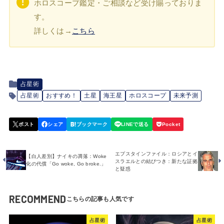
ホロスコープ鑑定・ご相談など受け賜っておりま
す。
詳しくは→
こちら
占星術
占星術
おすすめ！
土星
海王星
ホロスコープ
未来予測
エプスタインファイル：ロシアとイ
【白人差別】ナイキの凋落：Woke
スラエルとの結びつき：新たな証拠
化の代償「Go woke, Go broke.」
と疑惑
RECOMMEND
占星術
占星術