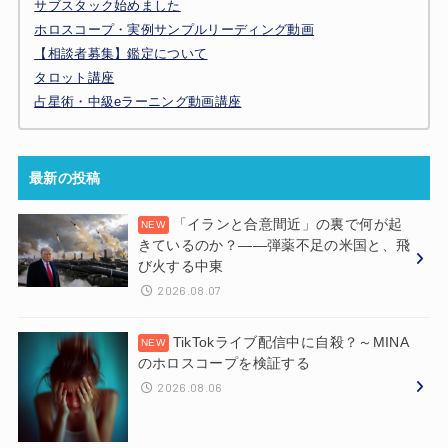
サブスタック始めました
ホロスコープ・実例サンプルリーディング動画
【相談者募集】鑑定について
タロット講座
占星術・中級eラーニング動画講座
最新の投稿
「イランと合意間近」の裏で何が起
きているのか？——弾薬不足の米国と、飛
び火する中東
2026.08.07
TikTokライブ配信中に自殺？～MINA
のホロスコープを検証する
2026.08.06