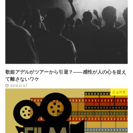
歌姫アデルがツアーから引退？――感性が人の心を捉え
て離さないワケ
2019.01.07
ニュース