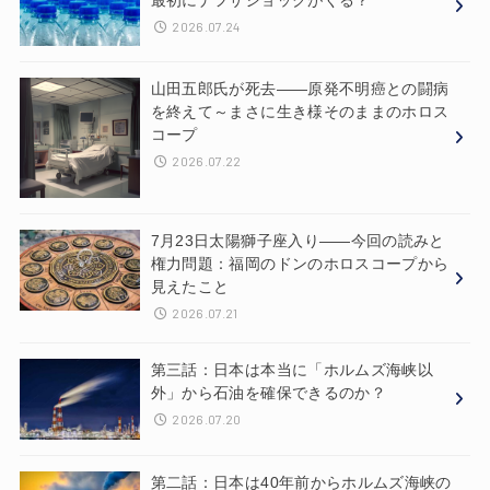
2026.07.24
山田五郎氏が死去——原発不明癌との闘病
を終えて～まさに生き様そのままのホロス
コープ
2026.07.22
7月23日太陽獅子座入り——今回の読みと
権力問題：福岡のドンのホロスコープから
見えたこと
2026.07.21
第三話：日本は本当に「ホルムズ海峡以
外」から石油を確保できるのか？
2026.07.20
第二話：日本は40年前からホルムズ海峡の