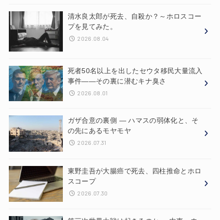
清水良太郎が死去、自殺か？～ホロスコー
プを見てみた。
2026.08.04
死者50名以上を出したセウタ移民大量流入
事件——その裏に潜むキナ臭さ
2026.08.01
ガザ合意の裏側 ― ハマスの弱体化と、そ
の先にあるモヤモヤ
2026.07.31
東野圭吾が大腸癌で死去、四柱推命とホロ
スコープ
2026.07.30