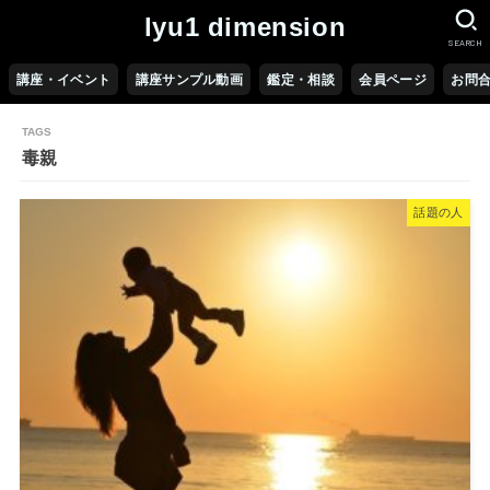
lyu1 dimension
SEARCH
講座・イベント
講座サンプル動画
鑑定・相談
会員ページ
お問
毒親
話題の人