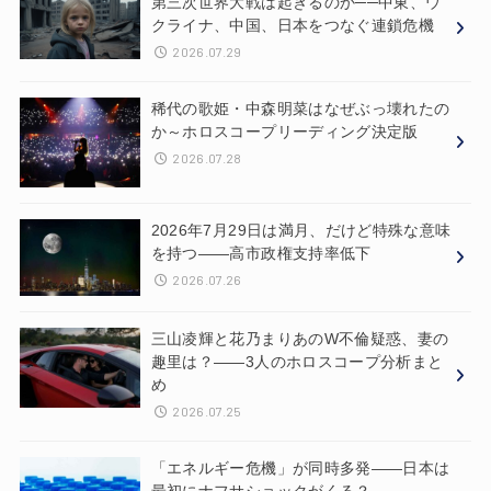
第三次世界大戦は起きるのか──中東、ウ
クライナ、中国、日本をつなぐ連鎖危機
2026.07.29
稀代の歌姫・中森明菜はなぜぶっ壊れたの
か～ホロスコープリーディング決定版
2026.07.28
2026年7月29日は満月、だけど特殊な意味
を持つ——高市政権支持率低下
2026.07.26
三山凌輝と花乃まりあのW不倫疑惑、妻の
趣里は？——3人のホロスコープ分析まと
め
2026.07.25
「エネルギー危機」が同時多発——日本は
最初にナフサショックがくる？