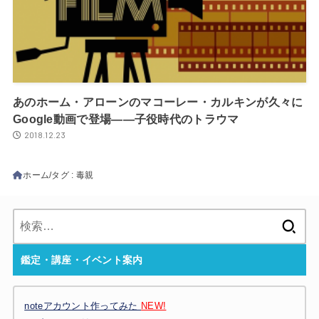
あのホーム・アローンのマコーレー・カルキンが久々に
Google動画で登場――子役時代のトラウマ
2018.12.23
ホーム
タグ : 毒親
検
索:
鑑定・講座・イベント案内
noteアカウント作ってみた
NEW!