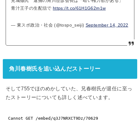
見城徹氏 逮捕の角川歴彦会長は「暗い権力欲がある」
青汁王子の生配信で
https://t.co/61H1G62m1w
— 東スポ政治・社会 (@tospo_seiji)
September 14, 2022
角川春樹氏を追い込んだストーリー
そして755でほのめかしていた、兄春樹氏が退任に至っ
たストーリーについても詳しく述べています。