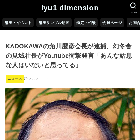
lyu1 dimension
SEARCH
講座・イベント
講座サンプル動画
鑑定・相談
会員ページ
お問
KADOKAWAの角川歴彦会長が逮捕、幻冬舎
の見城社長がYoutube衝撃発言「あんな姑息
な人はいないと思ってる」
2022.09.17
ニュース