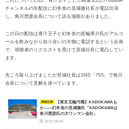
これについて15日、青汁王子こと三崎優太氏のYoutube
チャンネルの生配信に幻冬舎の見城徹社長が電話出演
し、角川歴彦会長について語る場面がありました。
この日の配信は青汁王子と幻冬舎の箕輪厚介氏がアルコ
ールを飲みながら知り合いの大物に電話するという企画
で、視聴者のリクエストを受けて見城社長に電凸してい
ます。
先ごろ取り上げましたが見城社長はSNS「755」で角川
会長について見解を述べています。
【東京五輪汚職】KADOKAWAも
関連記事
か――幻冬舎の見城徹氏「KADOKAWAは
角川歴彦氏の大ワンマン会社」
2022.09.09