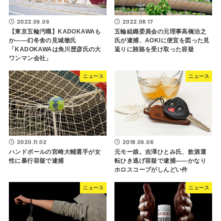
2022.09.09
2022.08.17
【東京五輪汚職】KADOKAWAも
五輪組織委員会の元理事高橋治之
か――幻冬舎の見城徹氏
氏が逮捕、AOKIに便宜を図った見
「KADOKAWAは角川歴彦氏の大
返りに賄賂を受け取った容疑
ワンマン会社」
ニュース
ニュース
2020.11.02
2018.09.06
ハンドボールの宮崎大輔選手が女
元モー娘。吉澤ひとみ氏、飲酒運
性に暴行容疑で逮捕
転ひき逃げ容疑で逮捕――かなり
ホロスコープがしんどい件
ニュース
ニュース