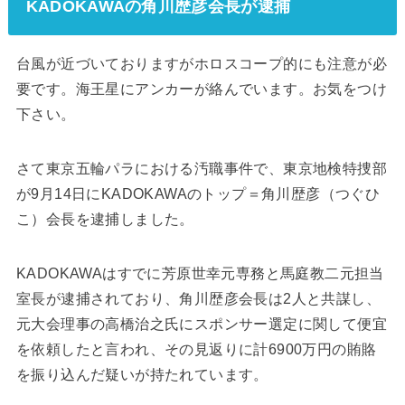
KADOKAWAの角川歴彦会長が逮捕
台風が近づいておりますがホロスコープ的にも注意が必
要です。海王星にアンカーが絡んでいます。お気をつけ
下さい。
さて東京五輪パラにおける汚職事件で、東京地検特捜部
が9月14日にKADOKAWAのトップ＝角川歴彦（つぐひ
こ）会長を逮捕しました。
KADOKAWAはすでに芳原世幸元専務と馬庭教二元担当
室長が逮捕されており、角川歴彦会長は2人と共謀し、
元大会理事の高橋治之氏にスポンサー選定に関して便宜
を依頼したと言われ、その見返りに計6900万円の賄賂
を振り込んだ疑いが持たれています。