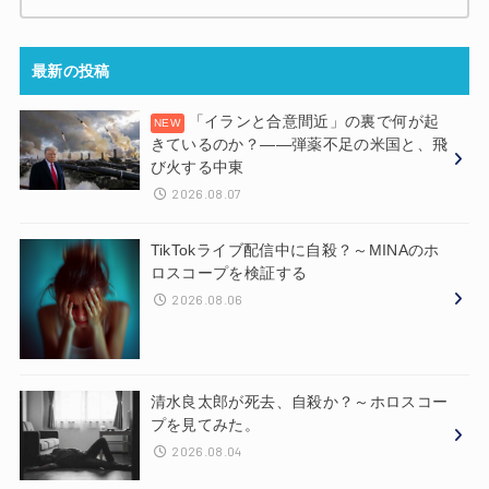
最新の投稿
「イランと合意間近」の裏で何が起
きているのか？——弾薬不足の米国と、飛
び火する中東
2026.08.07
TikTokライブ配信中に自殺？～MINAのホ
ロスコープを検証する
2026.08.06
清水良太郎が死去、自殺か？～ホロスコー
プを見てみた。
2026.08.04