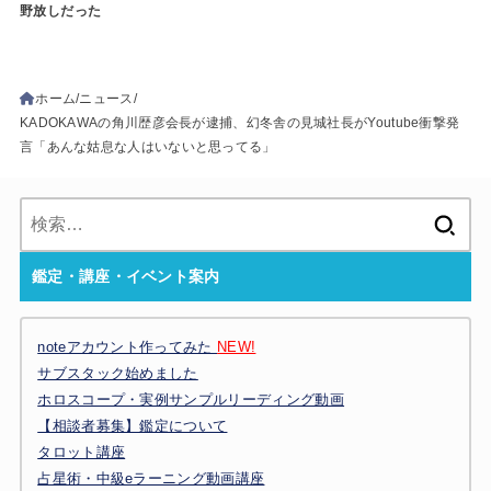
野放しだった
ホーム
ニュース
KADOKAWAの角川歴彦会長が逮捕、幻冬舎の見城社長がYoutube衝撃発
言「あんな姑息な人はいないと思ってる」
検
索:
鑑定・講座・イベント案内
noteアカウント作ってみた
NEW!
サブスタック始めました
ホロスコープ・実例サンプルリーディング動画
【相談者募集】鑑定について
タロット講座
占星術・中級eラーニング動画講座