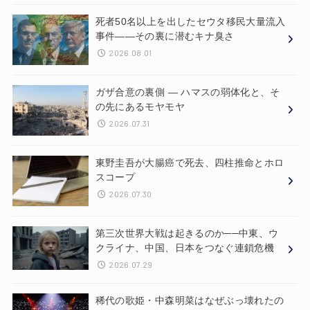
死者50名以上を出したセウタ移民大量流入
事件——その裏に潜むキナ臭さ
2026.08.01
ガザ合意の裏側 ― ハマスの弱体化と、そ
の先にあるモヤモヤ
2026.07.31
東野圭吾が大腸癌で死去、四柱推命とホロ
スコープ
2026.07.30
第三次世界大戦は起きるのか──中東、ウ
クライナ、中国、日本をつなぐ連鎖危機
2026.07.29
稀代の歌姫・中森明菜はなぜぶっ壊れたの