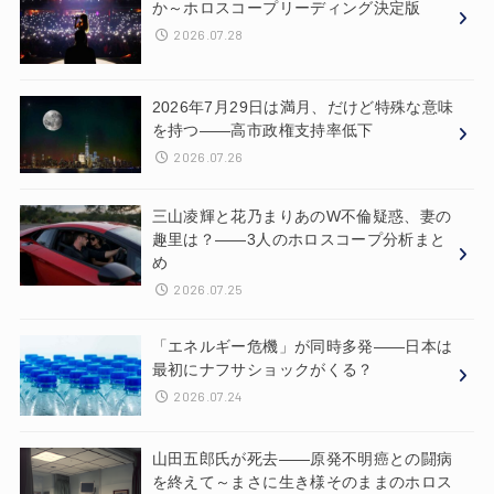
か～ホロスコープリーディング決定版
2026.07.28
2026年7月29日は満月、だけど特殊な意味
を持つ——高市政権支持率低下
2026.07.26
三山凌輝と花乃まりあのW不倫疑惑、妻の
趣里は？——3人のホロスコープ分析まと
め
2026.07.25
「エネルギー危機」が同時多発——日本は
最初にナフサショックがくる？
2026.07.24
山田五郎氏が死去——原発不明癌との闘病
を終えて～まさに生き様そのままのホロス