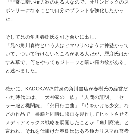
「非常に暗い権力欲のある人なので、オリンピックのス
ポンサーになることで自分のブランドを強化したかっ
た」
そして兄の角川春樹氏を引き合いに出し、
「兄の角川春樹という人はヒマワリのように神懸かって
いて、ついて行けないところがある人だが、歴彦氏はか
すみ草で、何をやってもジトーッと暗い権力欲がある」
と述べました。
確かに、KADOKAWA前身の角川書店が春樹氏の経営だ
った時代には、「犬神家の一族」「人間の証明」「セー
ラー服と機関銃」「蒲田行進曲」「時をかける少女」な
どの作品で、書籍と同時に映画を製作してヒットさせる
メディアミックス戦略を展開したことが「角川商法」と
言われ、それを仕掛けた春樹氏はある種カリスマ経営者