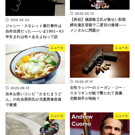
2020.02.13
2019.02.22
【再犯】槇原敬之氏が覚せい剤取
締法違反容疑で二度目の逮捕――
ジャシー・スモレット暴行事件は
メンタルに問題か
自作自演だった――いま1982～83
年生まれは色々あるよねって話
ニュース
ニュース
2020.07.17
2020.06.13
女性ラッパーのミーガン・ジー・
スタリオンが銃で撃たれて負傷、
吉本お笑いコンビ「かまたまうど
交際相手が発砲？
ん」の住吉晃明氏が児童買春容疑
で逮捕
ニュース
ニュース