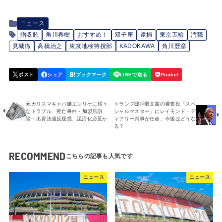
ニュース
贈収賄
角川春樹
おすすめ！
双子座
逮捕
東京五輪
汚職
見城徹
高橋治之
東京地検特捜部
KADOKAWA
角川歴彦
元カリスマキャバ嬢エンリケに様々
トランプ邸押収文書の審査役「スペ
なトラブル、死亡事件・加盟店訴
シャルマスター」にレイモンド・デ
訟・出資法違反疑惑...泥沼化必至か
ィアリー判事が任命、今後はどうな
る？
RECOMMEND
ニュース
ニュース