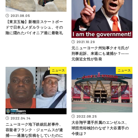
2021.08.05
【東京五輪】新種目スケートボー
ドで日本人メダルラッシュ、その
陰に隠れたパイオニア達に最敬礼
2021.10.29
元ニューヨーク州知事クオモ氏が
刑事起訴、来週にも逮捕か？――
元側近女性が告発
ニュース
ニュース
2022.08.25
2022.04.14
大谷翔平選手所属のエンゼルス、
ニューヨーク地下鉄銃乱射事件、
球団売却検討のなぜ？大谷選手の
容疑者フランク・ジェームスが逮
今後は？
捕――過激な投稿をしていたのに