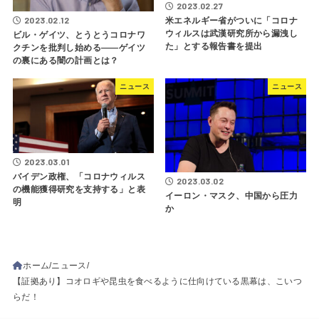
2023.02.27
2023.02.12
米エネルギー省がついに「コロナ
ウィルスは武漢研究所から漏洩し
ビル・ゲイツ、とうとうコロナワ
た」とする報告書を提出
クチンを批判し始める――ゲイツ
の裏にある闇の計画とは？
ニュース
ニュース
2023.03.01
バイデン政権、「コロナウィルス
2023.03.02
の機能獲得研究を支持する」と表
イーロン・マスク、中国から圧力
明
か
ホーム
ニュース
【証拠あり】コオロギや昆虫を食べるように仕向けている黒幕は、こいつ
らだ！