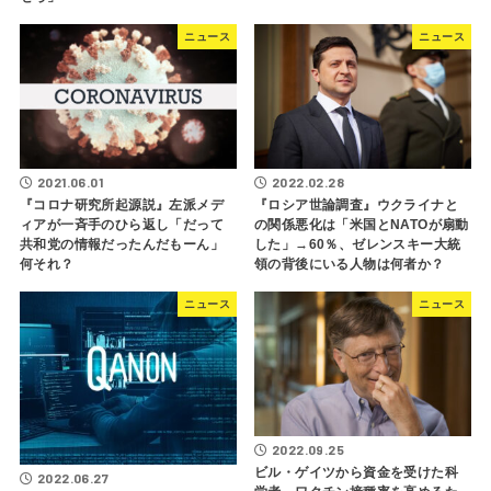
ニュース
ニュース
2021.06.01
2022.02.28
『コロナ研究所起源説』左派メデ
『ロシア世論調査』ウクライナと
ィアが一斉手のひら返し「だって
の関係悪化は「米国とNATOが扇動
共和党の情報だったんだもーん」
した」→60％、ゼレンスキー大統
何それ？
領の背後にいる人物は何者か？
ニュース
ニュース
2022.09.25
ビル・ゲイツから資金を受けた科
2022.06.27