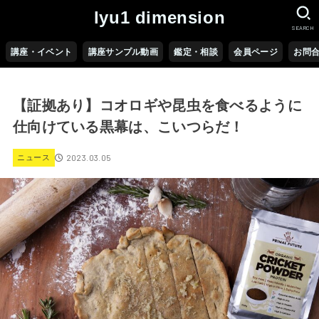
lyu1 dimension
SEARCH
講座・イベント
講座サンプル動画
鑑定・相談
会員ページ
お問
【証拠あり】コオロギや昆虫を食べるように
仕向けている黒幕は、こいつらだ！
2023.03.05
ニュース