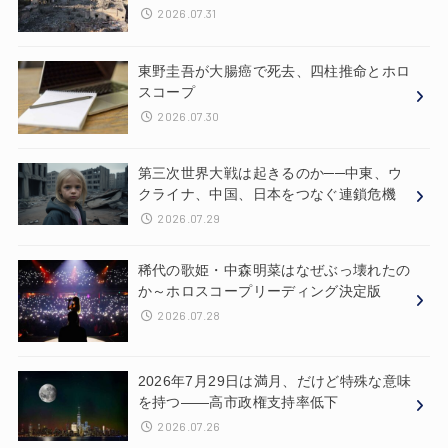
2026.07.31
東野圭吾が大腸癌で死去、四柱推命とホロ
スコープ
2026.07.30
第三次世界大戦は起きるのか──中東、ウ
クライナ、中国、日本をつなぐ連鎖危機
2026.07.29
稀代の歌姫・中森明菜はなぜぶっ壊れたの
か～ホロスコープリーディング決定版
2026.07.28
2026年7月29日は満月、だけど特殊な意味
を持つ——高市政権支持率低下
2026.07.26