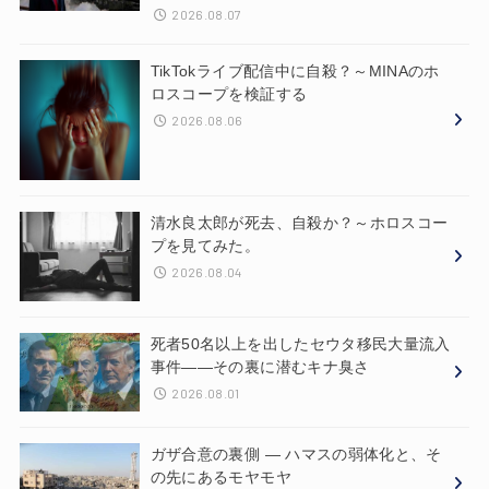
2026.08.07
TikTokライブ配信中に自殺？～MINAのホ
ロスコープを検証する
2026.08.06
清水良太郎が死去、自殺か？～ホロスコー
プを見てみた。
2026.08.04
死者50名以上を出したセウタ移民大量流入
事件——その裏に潜むキナ臭さ
2026.08.01
ガザ合意の裏側 ― ハマスの弱体化と、そ
の先にあるモヤモヤ