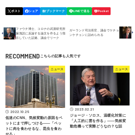
ファウチ博士、コロナの武漢研究所
ガーランド司法長官、議会でケチョ
漏洩説に反論する論文を作るよう指
ンケチョンに詰められる
示していた証拠、議会でリーク
RECOMMEND
ニュース
ニュース
2023.02.21
2022.10.25
ジョージ・ソロス、温暖化対策に
低迷のCNN、気候変動の原因をペ
「人工的に雲を作る」――気候変
ットにまで押しつける――「ペッ
動危機って実際どうなの？な話
トに肉を食わせるな、昆虫を食わ
せろ」