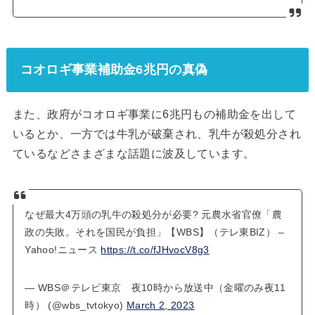
コオロギ事業補助金6兆円の真偽
また、政府がコオロギ事業に6兆円もの補助金を出して
いるとか、一方では牛乳が破棄され、乳牛が殺処分され
ているなどさまざまな話題に波及しています。
なぜ最大4万頭の乳牛の殺処分が必要? 元農水省官僚「農
政の失敗。それを国民が負担」【WBS】（テレ東BIZ） –
Yahoo!ニュース
https://t.co/fJHvocV8g3
— WBS＠テレビ東京 夜10時から放送中（金曜のみ夜11
時） (@wbs_tvtokyo)
March 2, 2023