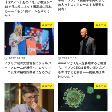
学者、ワクチン接種率を高めるた
【Qアノン】あの「Q」が復活か？
め人々をコントロールする研究を
18ヶ月ぶりにネット掲示板に現れ
発表！
る――「もう1回ゲームをやろう
か？」
ニュース
ニュース
2022.09.26
2022.11.15
イタリア初の女性首相にジョルジ
Amazonが1万人を解雇すると報道
ャ・メローニが就任へ、ムッソリ
も、ベゾスCEOは資産のほとんど
ーニ以来の極右指導者になるのか
を寄付すると明言――従業員は助
けないの？
ニュース
ニュース