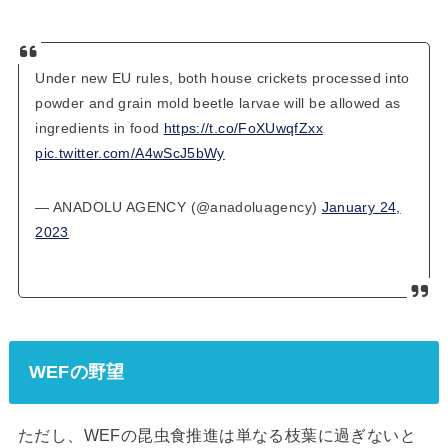
Under new EU rules, both house crickets processed into
powder and grain mold beetle larvae will be allowed as
ingredients in food
https://t.co/FoXUwqfZxx
pic.twitter.com/A4wScJ5bWy
— ANADOLU AGENCY (@anadoluagency)
January 24,
2023
WEFの野望
ただし、WEFの昆虫食推進は単なる枝葉に過ぎないと