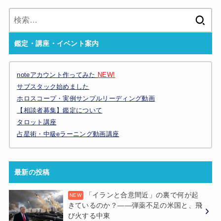
検
索:
鑑定・講座・イベント案内
noteアカウント作ってみた
NEW!
サブスタック始めました
ホロスコープ・実例サンプルリーディング動画
【相談者募集】鑑定について
タロット講座
占星術・中級eラーニング動画講座
最新の投稿
「イランと合意間近」の裏で何が起
きているのか？——弾薬不足の米国と、飛
び火する中東