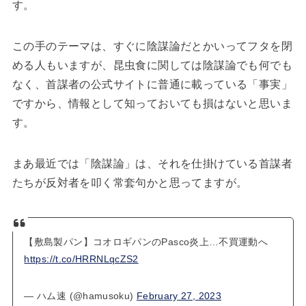
す。
この手のテーマは、すぐに陰謀論だとかいってフタを閉
める人もいますが、昆虫食に関しては陰謀論でも何でも
なく、首謀者の公式サイトに普通に載っている「事実」
ですから、情報として知っておいても損はないと思いま
す。
まあ最近では「陰謀論」は、それを仕掛けている首謀者
たちが反対者を叩く常套句かと思ってますが。
【敷島製パン】コオロギパンのPasco炎上…不買運動へ
https://t.co/HRRNLqcZS2
— ハム速 (@hamusoku)
February 27, 2023