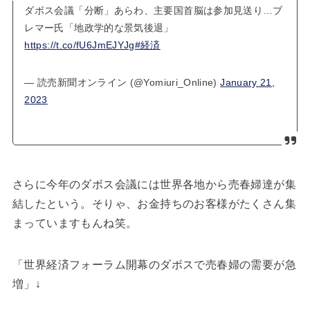
ダボス会議「分断」あらわ、主要国首脳は参加見送り…ブ
レマー氏「地政学的な景気後退」
https://t.co/fU6JmEJYJg
#経済
— 読売新聞オンライン (@Yomiuri_Online)
January 21,
2023
さらに今年のダボス会議には世界各地から売春婦達が集
結したという。そりゃ、お金持ちのお客様がたくさん集
まっていますもんね笑。
「世界経済フォーラム開幕のダボスで売春婦の需要が急
増」↓