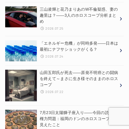
三山凌輝と花乃まりあのW不倫疑惑、妻の
趣里は？——3人のホロスコープ分析まと
め
2026.07.25
「エネルギー危機」が同時多発——日本は
最初にナフサショックがくる？
2026.07.24
山田五郎氏が死去——原発不明癌との闘病
を終えて～まさに生き様そのままのホロス
コープ
2026.07.22
7月23日太陽獅子座入り——今回の読みと
権力問題：福岡のドンのホロスコープから
見えたこと