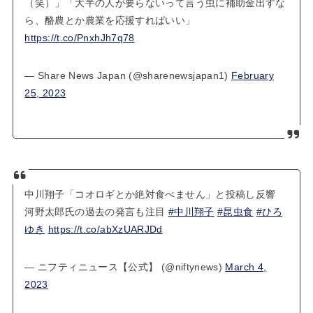
（笑）」「大半の人が要らないって言う虫に補助金出すな
ら、酪農とか農業を応援すればいい」
https://t.co/PnxhJh7q78
— Share News Japan (@sharenewsjapan1)
February
25, 2023
中川翔子「コオロギとか絶対食べません」と投稿し反響
河野太郎氏の過去の発言も注目
#中川翔子
#昆虫食
#ひろ
ゆき
https://t.co/abXzUARJDd
— ニフティニュース【公式】 (@niftynews)
March 4,
2023