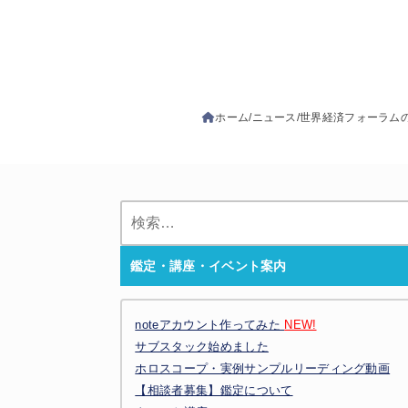
ホーム
ニュース
世界経済フォーラム
検
索:
鑑定・講座・イベント案内
noteアカウント作ってみた
NEW!
サブスタック始めました
ホロスコープ・実例サンプルリーディング動画
【相談者募集】鑑定について