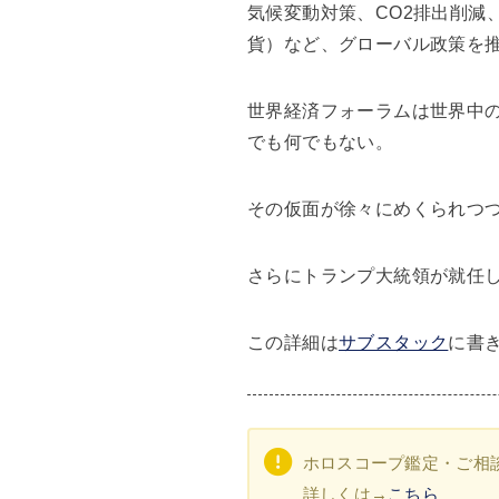
気候変動対策、CO2排出削減
貨）など、グローバル政策を
世界経済フォーラムは世界中
でも何でもない。
その仮面が徐々にめくられつ
さらにトランプ大統領が就任
この詳細は
サブスタック
に書
ホロスコープ鑑定・ご相
詳しくは→
こちら