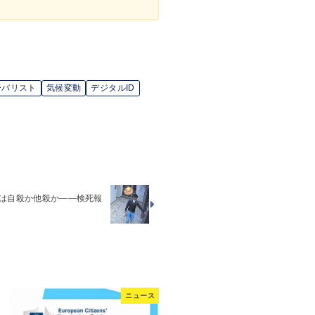
ーバリスト
気候変動
デジタルID
ジは自殺か他殺か――検死報
ニュース