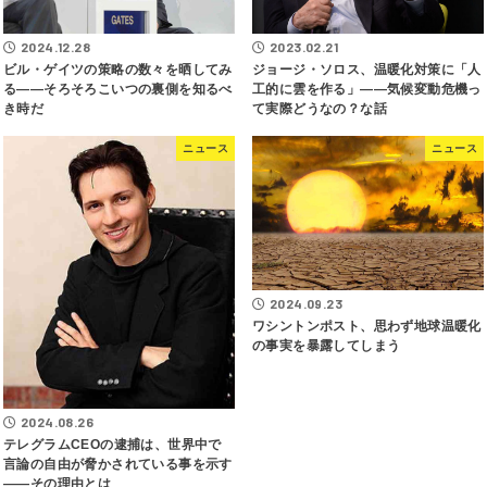
2023.02.21
2024.12.28
ジョージ・ソロス、温暖化対策に「人
ビル・ゲイツの策略の数々を晒してみ
工的に雲を作る」――気候変動危機っ
る――そろそろこいつの裏側を知るべ
て実際どうなの？な話
き時だ
ニュース
ニュース
2024.09.23
ワシントンポスト、思わず地球温暖化
の事実を暴露してしまう
2024.08.26
テレグラムCEOの逮捕は、世界中で
言論の自由が脅かされている事を示す
――その理由とは