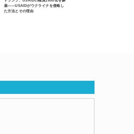
トランプ、USAIDの職員1600名を解
雇――USAIDがウクライナを侵略し
た方法とその理由