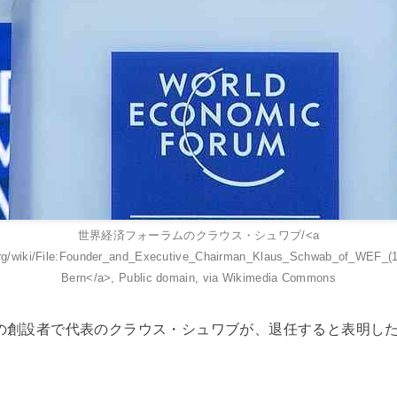
世界経済フォーラムのクラウス・シュワブ/<a
org/wiki/File:Founder_and_Executive_Chairman_Klaus_Schwab_of_WEF_(
Bern</a>, Public domain, via Wikimedia Commons
）の創設者で代表のクラウス・シュワブが、退任すると表明し