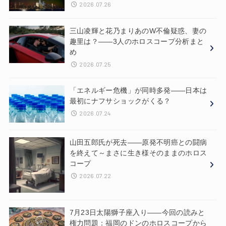
2026.07.26
三山凌輝と花乃まりあのW不倫疑惑、妻の
趣里は？——3人のホロスコープ分析まと
め
2026.07.25
「エネルギー危機」が同時多発——日本は
最初にナフサショックがくる？
2026.07.24
山田五郎氏が死去——原発不明癌との闘病
を終えて～まさに生き様そのままのホロス
コープ
2026.07.22
7月23日太陽獅子座入り——今回の読みと
権力問題：福岡のドンのホロスコープから