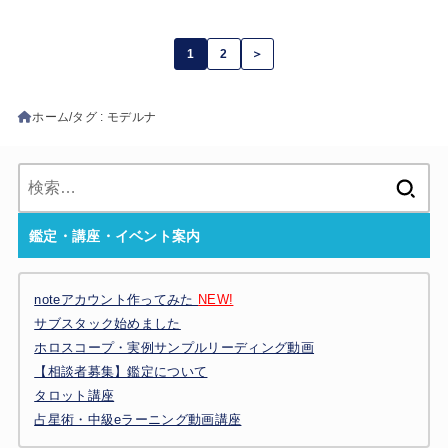
1
2
＞
ホーム
タグ : モデルナ
検
索:
鑑定・講座・イベント案内
noteアカウント作ってみた
NEW!
サブスタック始めました
ホロスコープ・実例サンプルリーディング動画
【相談者募集】鑑定について
タロット講座
占星術・中級eラーニング動画講座