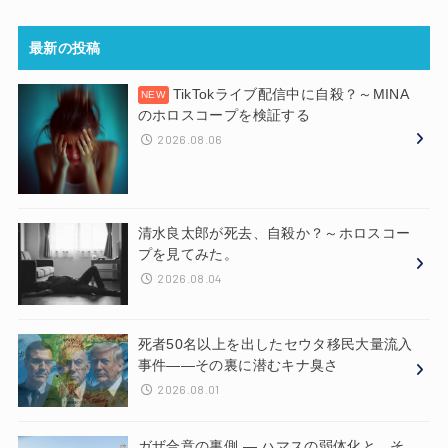
最新の投稿
TikTokライブ配信中に自殺？～MINA
のホロスコープを検証する
2026.08.06
清水良太郎が死去、自殺か？～ホロスコー
プを見てみた。
2026.08.04
死者50名以上を出したセウタ移民大量流入
事件——その裏に潜むキナ臭さ
2026.08.01
ガザ合意の裏側 ― ハマスの弱体化と、そ