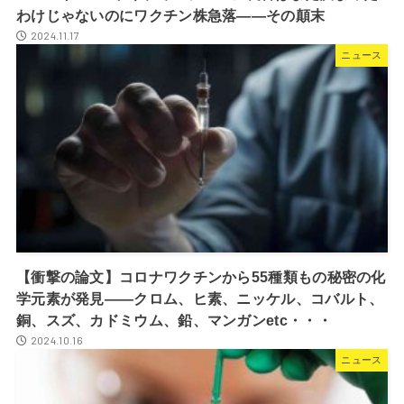
わけじゃないのにワクチン株急落――その顛末
2024.11.17
ニュース
【衝撃の論文】コロナワクチンから55種類もの秘密の化
学元素が発見――クロム、ヒ素、ニッケル、コバルト、
銅、スズ、カドミウム、鉛、マンガンetc・・・
2024.10.16
ニュース