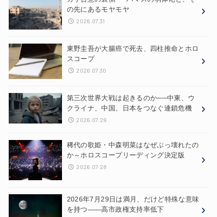
の先にあるモヤモヤ
2026.07.31
東野圭吾が大腸癌で死去、四柱推命とホロ
スコープ
2026.07.30
第三次世界大戦は起きるのか──中東、ウ
クライナ、中国、日本をつなぐ連鎖危機
2026.07.29
稀代の歌姫・中森明菜はなぜぶっ壊れたの
か～ホロスコープリーディング決定版
2026.07.28
2026年7月29日は満月、だけど特殊な意味
を持つ——高市政権支持率低下