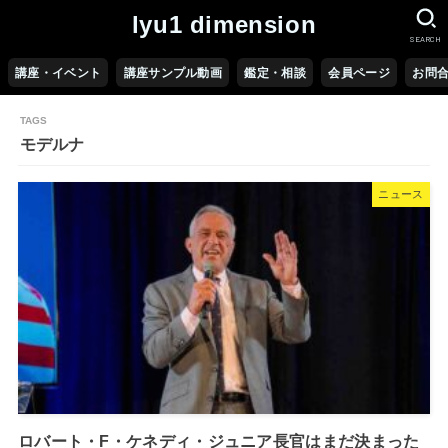
lyu1 dimension
SEARCH
講座・イベント
講座サンプル動画
鑑定・相談
会員ページ
お問
モデルナ
ニュース
ロバート・F・ケネディ・ジュニア長官はまだ決まった