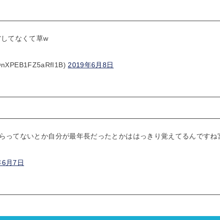
省してなくて草w
PEB1FZ5aRfI1B)
2019年6月8日
らってないとか自分が最年長だったとかははっきり覚えてるんですね
年6月7日