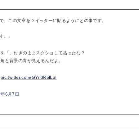
で、この文章をツイッターに貼るようにとの事です。
す。」
文章を「」付きのままスクショして貼ったな？
の角と背景の青が見えるんだよ。
？
pic.twitter.com/GYn3R5lLuI
9年6月7日