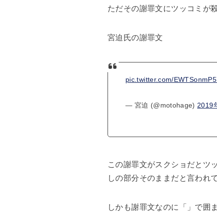
ただその謝罪文にツッコミが
宮迫氏の謝罪文
pic.twitter.com/EWTSonmP5
— 宮迫 (@motohage)
201
この謝罪文がスクショだとツッ
しの部分そのままだと言われ
しかも謝罪文なのに「」で囲