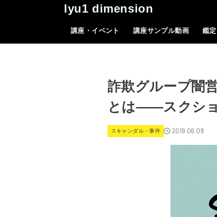
lyu1 dimension
講座・イベント
講座サンプル動画
鑑定
詐欺グループ闇
とは――スクシ
2019.06.08
スキャンダル・事件