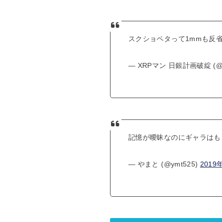
スクショペタって1mmも反
— XRPマン 日銀計画破綻 (@nX
記憶が曖昧なのにギャラはも
— やまと (@ymt525)
2019