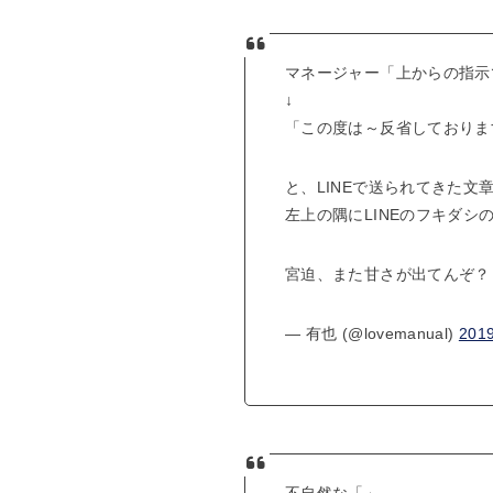
マネージャー「上からの指示
↓
「この度は～反省しておりま
と、LINEで送られてきた
左上の隅にLINEのフキダシ
宮迫、また甘さが出てんぞ
— 有也 (@lovemanual)
201
不自然な「」