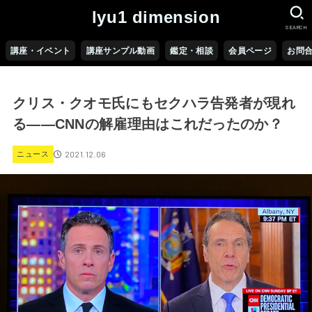
lyu1 dimension
SEARCH
講座・イベント
講座サンプル動画
鑑定・相談
会員ページ
お問
クリス・クオモ氏にもセクハラ告発者が現れ
る――CNNの解雇理由はこれだったのか？
2021.12.06
ニュース