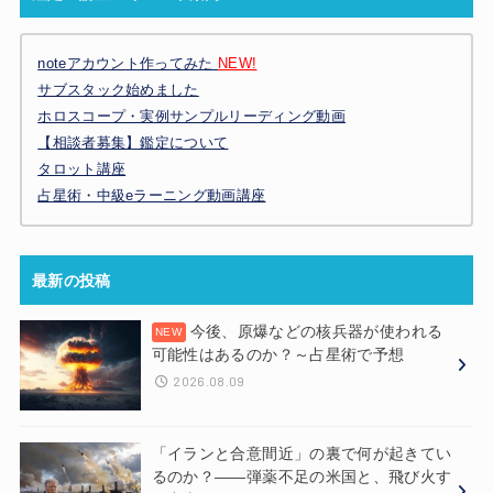
noteアカウント作ってみた
NEW!
サブスタック始めました
ホロスコープ・実例サンプルリーディング動画
【相談者募集】鑑定について
タロット講座
占星術・中級eラーニング動画講座
最新の投稿
今後、原爆などの核兵器が使われる
可能性はあるのか？～占星術で予想
2026.08.09
「イランと合意間近」の裏で何が起きてい
るのか？——弾薬不足の米国と、飛び火す