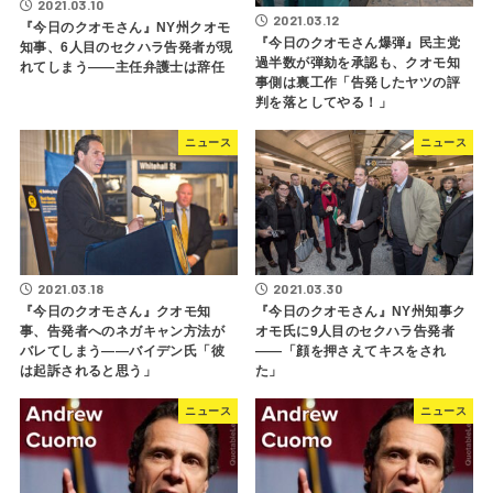
2021.03.10
2021.03.12
『今日のクオモさん』NY州クオモ
『今日のクオモさん爆弾』民主党
知事、6人目のセクハラ告発者が現
過半数が弾劾を承認も、クオモ知
れてしまう――主任弁護士は辞任
事側は裏工作「告発したヤツの評
判を落としてやる！」
ニュース
ニュース
2021.03.18
2021.03.30
『今日のクオモさん』クオモ知
『今日のクオモさん』NY州知事ク
事、告発者へのネガキャン方法が
オモ氏に9人目のセクハラ告発者
バレてしまう――バイデン氏「彼
――「顔を押さえてキスをされ
は起訴されると思う」
た」
ニュース
ニュース