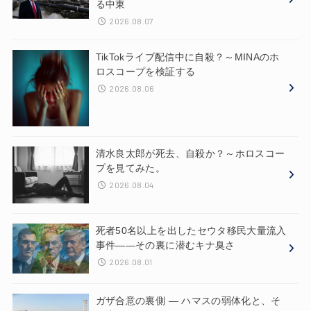
る中東
2026.08.07
TikTokライブ配信中に自殺？～MINAのホ
ロスコープを検証する
2026.08.06
清水良太郎が死去、自殺か？～ホロスコー
プを見てみた。
2026.08.04
死者50名以上を出したセウタ移民大量流入
事件——その裏に潜むキナ臭さ
2026.08.01
ガザ合意の裏側 ― ハマスの弱体化と、そ