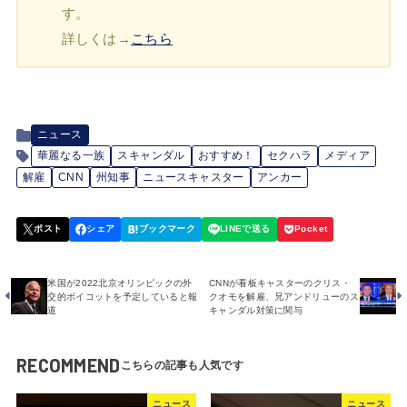
す。
詳しくは→
こちら
ニュース
華麗なる一族
スキャンダル
おすすめ！
セクハラ
メディア
解雇
CNN
州知事
ニュースキャスター
アンカー
米国が2022北京オリンピックの外
CNNが看板キャスターのクリス・
交的ボイコットを予定していると報
クオモを解雇、兄アンドリューのス
道
キャンダル対策に関与
RECOMMEND
ニュース
ニュース