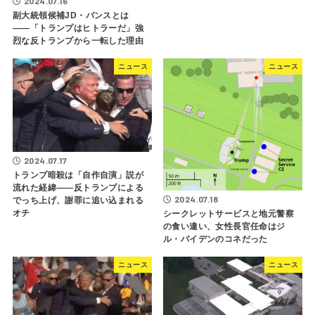
2024.07.16
副大統領候補JD・バンスとは
――「トランプはヒトラーだ」強
烈な反トランプから一転した理由
ニュース
ニュース
2024.07.17
トランプ暗殺は「自作自演」説が
流れた経緯――反トランプによる
2024.07.18
でっち上げ、謝罪に追い込まれる
オチ
シークレットサービスと地元警察
の食い違い、女性長官任命はジ
ル・バイデンのコネだった
ニュース
ニュース