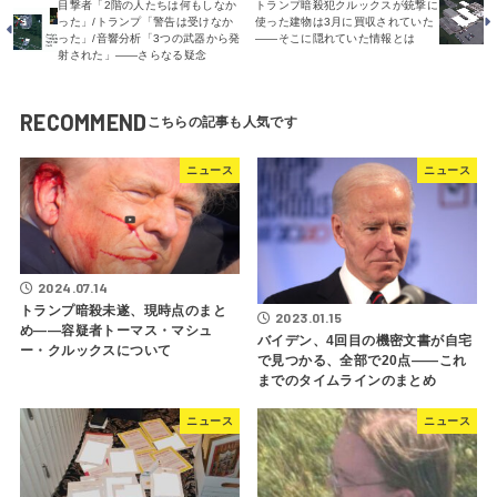
目撃者「2階の人たちは何もしなか
トランプ暗殺犯クルックスが銃撃に
った」/トランプ「警告は受けなか
使った建物は3月に買収されていた
った」/音響分析「3つの武器から発
――そこに隠れていた情報とは
射された」――さらなる疑念
RECOMMEND
ニュース
ニュース
2024.07.14
トランプ暗殺未遂、現時点のまと
2023.01.15
め――容疑者トーマス・マシュ
バイデン、4回目の機密文書が自宅
ー・クルックスについて
で見つかる、全部で20点――これ
までのタイムラインのまとめ
ニュース
ニュース