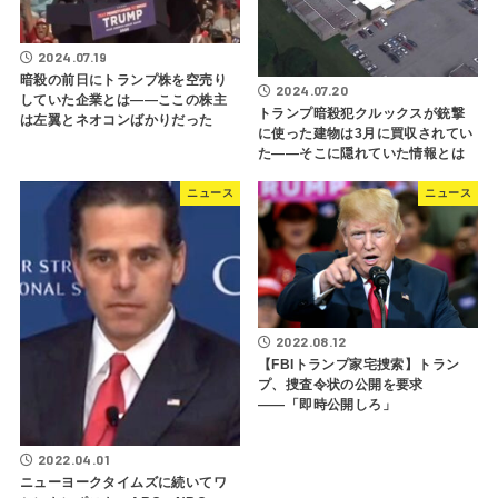
2024.07.19
暗殺の前日にトランプ株を空売り
2024.07.20
していた企業とは――ここの株主
トランプ暗殺犯クルックスが銃撃
は左翼とネオコンばかりだった
に使った建物は3月に買収されてい
た――そこに隠れていた情報とは
ニュース
ニュース
2022.08.12
【FBIトランプ家宅捜索】トラン
プ、捜査令状の公開を要求
――「即時公開しろ」
2022.04.01
ニューヨークタイムズに続いてワ