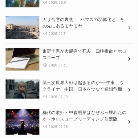
2026.08.01
ガザ合意の裏側 ― ハマスの弱体化と、そ
の先にあるモヤモヤ
2026.07.31
東野圭吾が大腸癌で死去、四柱推命とホロ
スコープ
2026.07.30
第三次世界大戦は起きるのか──中東、ウ
クライナ、中国、日本をつなぐ連鎖危機
2026.07.29
稀代の歌姫・中森明菜はなぜぶっ壊れたの
か～ホロスコープリーディング決定版
2026.07.28