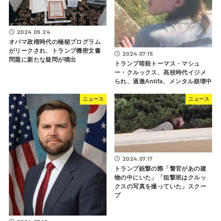
2024.05.24
オバマ政権時代の極秘プログラム
がリークされ、トランプ機密文書
2024.07.15
問題に新たな疑問が噴出
トランプ暗殺トーマス・マシュ
ー・クルックス、高校時代イジメ
られ、過激Antifa、メンタル崩壊中
ニュース
ニュース
2024.07.17
トランプ銃撃の際「警官があの建
物の中にいた」「狙撃班はクルッ
クスの写真を撮っていた」スクー
プ