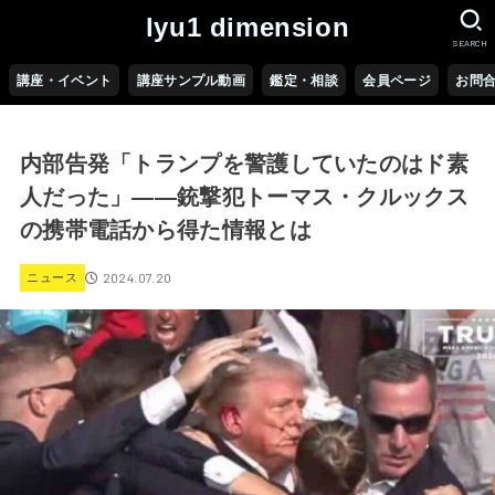
lyu1 dimension
SEARCH
講座・イベント
講座サンプル動画
鑑定・相談
会員ページ
お問
内部告発「トランプを警護していたのはド素
人だった」――銃撃犯トーマス・クルックス
の携帯電話から得た情報とは
2024.07.20
ニュース