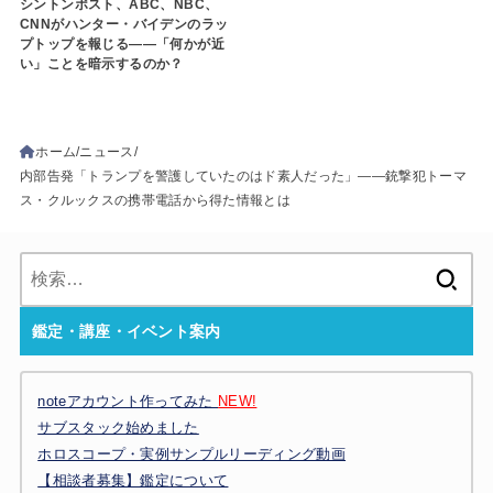
シントンポスト、ABC、NBC、
CNNがハンター・バイデンのラッ
プトップを報じる――「何かが近
い」ことを暗示するのか？
ホーム
ニュース
内部告発「トランプを警護していたのはド素人だった」――銃撃犯トーマ
ス・クルックスの携帯電話から得た情報とは
検
索:
鑑定・講座・イベント案内
noteアカウント作ってみた
NEW!
サブスタック始めました
ホロスコープ・実例サンプルリーディング動画
【相談者募集】鑑定について