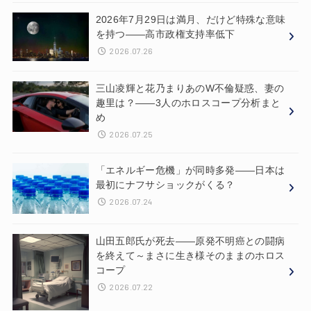
2026年7月29日は満月、だけど特殊な意味
を持つ——高市政権支持率低下
2026.07.26
三山凌輝と花乃まりあのW不倫疑惑、妻の
趣里は？——3人のホロスコープ分析まと
め
2026.07.25
「エネルギー危機」が同時多発——日本は
最初にナフサショックがくる？
2026.07.24
山田五郎氏が死去——原発不明癌との闘病
を終えて～まさに生き様そのままのホロス
コープ
2026.07.22