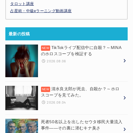
タロット講座
占星術・中級eラーニング動画講座
最新の投稿
TikTokライブ配信中に自殺？～MINA
のホロスコープを検証する
2026.08.06
清水良太郎が死去、自殺か？～ホロ
スコープを見てみた。
2026.08.04
死者50名以上を出したセウタ移民大量流入
事件——その裏に潜むキナ臭さ