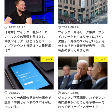
2022.04.26
2022.08.24
【電撃】ツイッター社がイーロ
ツイッター内部リーク爆弾「プラ
ン・マスクの買収を受け入れ――
イバシーとセキュリティにひどい
今後ツイッターはどうなる？トラ
欠陥」「外国のスパイがいる」元
ンプアカウント復活は？大量解雇
セキュリティ責任者が告発――現
は？
時点のざっくりまとめ
ニュース
ニュース
2022.09.14
2024.02.05
ツイッター内部告発者が米議会で
ジョンソン下院議長、バイデンの
証言「中国とインドのスパイが社
裏に黒幕がいることを示唆――そ
内にいる」
れってディープ・ステート？