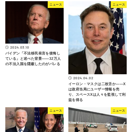
ニュース
ニュース
2024.03.10
バイデン「不法移民発言を後悔し
ている」と述べた背景――32万人
の不法入国を隠蔽したのがバレる
2024.04.02
イーロン・マスクは二枚舌か――X
は政府当局にユーザー情報を売
り、スペースXは人々を監視して利
益を得る
ニュース
ニュース