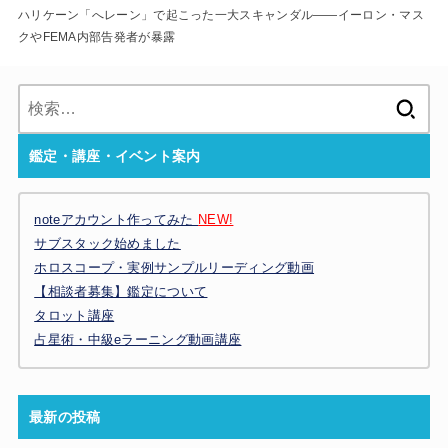
ハリケーン「へレーン」で起こった一大スキャンダル――イーロン・マス
クやFEMA内部告発者が暴露
検
索:
鑑定・講座・イベント案内
noteアカウント作ってみた
NEW!
サブスタック始めました
ホロスコープ・実例サンプルリーディング動画
【相談者募集】鑑定について
タロット講座
占星術・中級eラーニング動画講座
最新の投稿