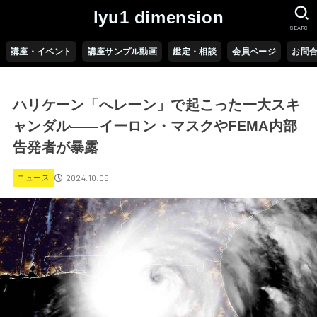
lyu1 dimension
SEARCH
講座・イベント
講座サンプル動画
鑑定・相談
会員ページ
お問
ハリケーン「へレーン」で起こった一大スキ
ャンダル――イーロン・マスクやFEMA内部
告発者が暴露
2024.10.05
ニュース