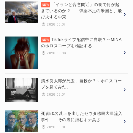
「イランと合意間近」の裏で何が起
きているのか？——弾薬不足の米国と、飛
び火する中東
2026.08.07
TikTokライブ配信中に自殺？～MINA
のホロスコープを検証する
2026.08.06
清水良太郎が死去、自殺か？～ホロスコー
プを見てみた。
2026.08.04
死者50名以上を出したセウタ移民大量流入
事件——その裏に潜むキナ臭さ
2026.08.01