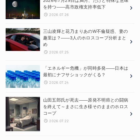
2026年7月29日は満月、だけど特殊な意味
を持つ——高市政権支持率低下
2026.07.26
三山凌輝と花乃まりあのW不倫疑惑、妻の
趣里は？——3人のホロスコープ分析まと
め
2026.07.25
「エネルギー危機」が同時多発——日本は
最初にナフサショックがくる？
2026.07.24
山田五郎氏が死去——原発不明癌との闘病
を終えて～まさに生き様そのままのホロス
コープ
2026.07.22