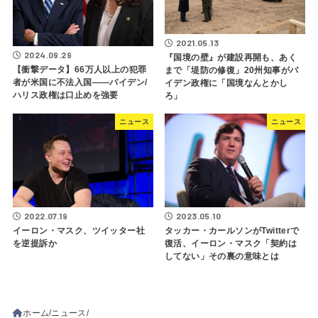
2021.05.13
2024.09.29
『国境の壁』が建設再開も、あく
【衝撃データ】66万人以上の犯罪
まで「堤防の修復」20州知事がバ
者が米国に不法入国――バイデン/
イデン政権に「国境なんとかし
ハリス政権は口止めを強要
ろ」
ニュース
ニュース
2022.07.19
2023.05.10
イーロン・マスク、ツイッター社
タッカー・カールソンがTwitterで
を逆提訴か
復活、イーロン・マスク「契約は
してない」その裏の意味とは
ホーム
ニュース