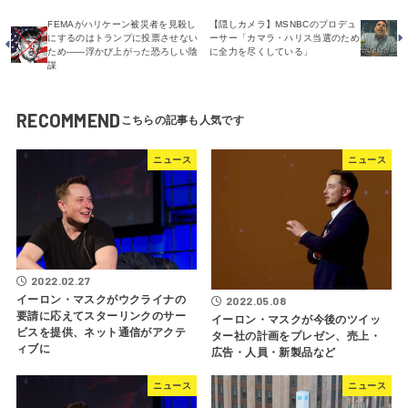
FEMAがハリケーン被災者を見殺し
【隠しカメラ】MSNBCのプロデュ
にするのはトランプに投票させない
ーサー「カマラ・ハリス当選のため
ため――浮かび上がった恐ろしい陰
に全力を尽くしている」
謀
RECOMMEND
ニュース
ニュース
2022.02.27
イーロン・マスクがウクライナの
2022.05.08
要請に応えてスターリンクのサー
イーロン・マスクが今後のツイッ
ビスを提供、ネット通信がアクテ
ター社の計画をプレゼン、売上・
ィブに
広告・人員・新製品など
ニュース
ニュース