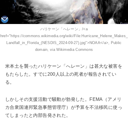
ハリケーン「へレーン」/<a
href="https://commons.wikimedia.org/wiki/File:Hurricane_Helene_Makes_
Landfall_in_Florida_(NESDIS_2024-09-27).jpg">NOAA</a>, Public
domain, via Wikimedia Commons
米本土を襲ったハリケーン「へレーン」は甚大な被害を
もたらした。すでに200人以上の死者が報告されてい
る。
しかしその支援活動で騒動が勃発した。FEMA（アメリ
カ合衆国連邦緊急事態管理庁）が予算を不法移民に使っ
てしまったと内部告発された。