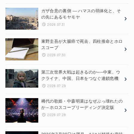
ガザ合意の裏側 ― ハマスの弱体化と、そ
の先にあるモヤモヤ
2026.07.31
東野圭吾が大腸癌で死去、四柱推命とホロ
スコープ
2026.07.30
第三次世界大戦は起きるのか──中東、ウ
クライナ、中国、日本をつなぐ連鎖危機
2026.07.29
稀代の歌姫・中森明菜はなぜぶっ壊れたの
か～ホロスコープリーディング決定版
2026.07.28