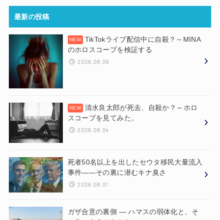
最新の投稿
TikTokライブ配信中に自殺？～MINA
のホロスコープを検証する
2026.08.06
清水良太郎が死去、自殺か？～ホロ
スコープを見てみた。
2026.08.04
死者50名以上を出したセウタ移民大量流入
事件——その裏に潜むキナ臭さ
2026.08.01
ガザ合意の裏側 ― ハマスの弱体化と、そ