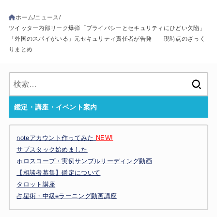
ホーム
ニュース
ツイッター内部リーク爆弾「プライバシーとセキュリティにひどい欠陥」
「外国のスパイがいる」元セキュリティ責任者が告発――現時点のざっく
りまとめ
検
索:
鑑定・講座・イベント案内
noteアカウント作ってみた
NEW!
サブスタック始めました
ホロスコープ・実例サンプルリーディング動画
【相談者募集】鑑定について
タロット講座
占星術・中級eラーニング動画講座