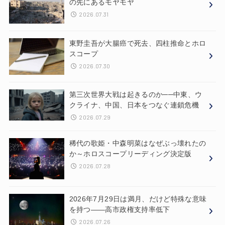
の先にあるモヤモヤ
2026.07.31
東野圭吾が大腸癌で死去、四柱推命とホロ
スコープ
2026.07.30
第三次世界大戦は起きるのか──中東、ウ
クライナ、中国、日本をつなぐ連鎖危機
2026.07.29
稀代の歌姫・中森明菜はなぜぶっ壊れたの
か～ホロスコープリーディング決定版
2026.07.28
2026年7月29日は満月、だけど特殊な意味
を持つ——高市政権支持率低下
2026.07.26