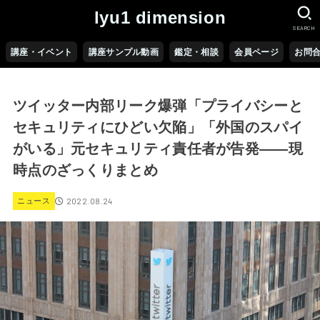
lyu1 dimension
SEARCH
講座・イベント
講座サンプル動画
鑑定・相談
会員ページ
お問
ツイッター内部リーク爆弾「プライバシーと
セキュリティにひどい欠陥」「外国のスパイ
がいる」元セキュリティ責任者が告発――現
時点のざっくりまとめ
2022.08.24
ニュース