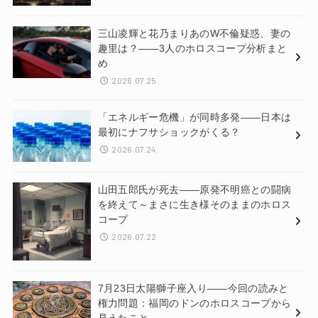
三山凌輝と花乃まりあのW不倫疑惑、妻の
趣里は？——3人のホロスコープ分析まと
め
2026.07.25
「エネルギー危機」が同時多発——日本は
最初にナフサショックがくる？
2026.07.24
山田五郎氏が死去——原発不明癌との闘病
を終えて～まさに生き様そのままのホロス
コープ
2026.07.22
7月23日太陽獅子座入り——今回の読みと
権力問題：福岡のドンのホロスコープから