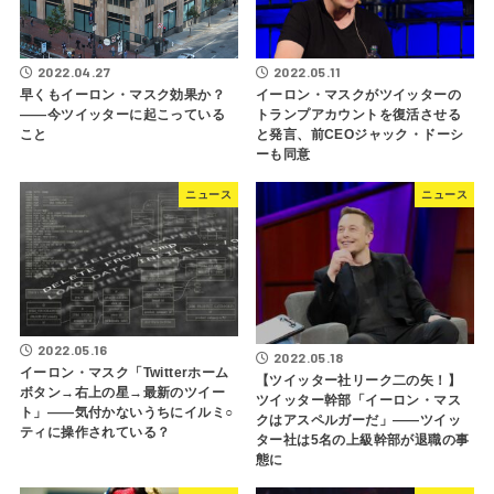
2022.04.27
2022.05.11
早くもイーロン・マスク効果か？
イーロン・マスクがツイッターの
――今ツイッターに起こっている
トランプアカウントを復活させる
こと
と発言、前CEOジャック・ドーシ
ーも同意
ニュース
ニュース
2022.05.16
2022.05.18
イーロン・マスク「Twitterホーム
【ツイッター社リーク二の矢！】
ボタン→右上の星→最新のツイー
ツイッター幹部「イーロン・マス
ト」――気付かないうちにイルミ○
クはアスペルガーだ」――ツイッ
ティに操作されている？
ター社は5名の上級幹部が退職の事
態に