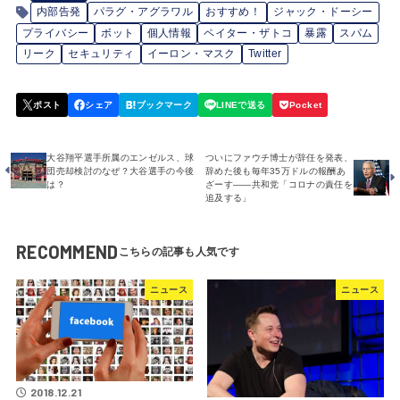
内部告発
パラグ・アグラワル
おすすめ！
ジャック・ドーシー
プライバシー
ボット
個人情報
ペイター・ザトコ
暴露
スパム
リーク
セキュリティ
イーロン・マスク
Twitter
大谷翔平選手所属のエンゼルス、球
ついにファウチ博士が辞任を発表、
団売却検討のなぜ？大谷選手の今後
辞めた後も毎年35万ドルの報酬あ
は？
ざーす――共和党「コロナの責任を
追及する」
RECOMMEND
ニュース
ニュース
2018.12.21