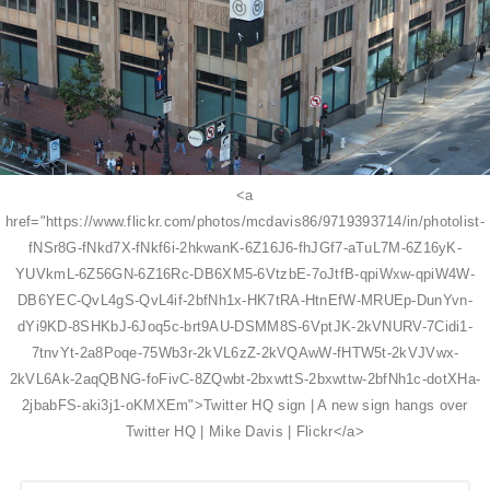
<a
href="https://www.flickr.com/photos/mcdavis86/9719393714/in/photolist-
fNSr8G-fNkd7X-fNkf6i-2hkwanK-6Z16J6-fhJGf7-aTuL7M-6Z16yK-
YUVkmL-6Z56GN-6Z16Rc-DB6XM5-6VtzbE-7oJtfB-qpiWxw-qpiW4W-
DB6YEC-QvL4gS-QvL4if-2bfNh1x-HK7tRA-HtnEfW-MRUEp-DunYvn-
dYi9KD-8SHKbJ-6Joq5c-brt9AU-DSMM8S-6VptJK-2kVNURV-7Cidi1-
7tnvYt-2a8Poqe-75Wb3r-2kVL6zZ-2kVQAwW-fHTW5t-2kVJVwx-
2kVL6Ak-2aqQBNG-foFivC-8ZQwbt-2bxwttS-2bxwttw-2bfNh1c-dotXHa-
2jbabFS-aki3j1-oKMXEm">Twitter HQ sign | A new sign hangs over
Twitter HQ | Mike Davis | Flickr</a>