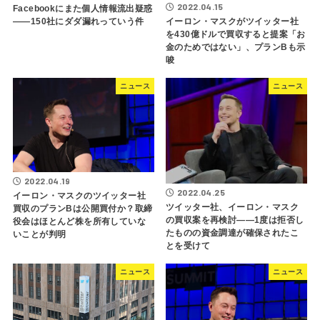
2022.04.15
Facebookにまた個人情報流出疑惑
――150社にダダ漏れっていう件
イーロン・マスクがツイッター社
を430億ドルで買収すると提案「お
金のためではない」、プランBも示
唆
ニュース
ニュース
2022.04.19
2022.04.25
イーロン・マスクのツイッター社
ツイッター社、イーロン・マスク
買収のプランBは公開買付か？取締
の買収案を再検討――1度は拒否し
役会はほとんど株を所有していな
たものの資金調達が確保されたこ
いことが判明
とを受けて
ニュース
ニュース