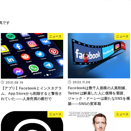
ニュース
ニュース
2022.11.08
2021.09.19
Facebookは数千人規模の人員削減、
【アプリ】Facebookとインスタグラ
Twitterは解雇した人に復帰を要請、
ム、App Storeから削除すると警告さ
ジャック・ドーシーは新たなSNSを構
れていた――人身売買の横行で
築――SNSの変革期
ニュース
ニュース