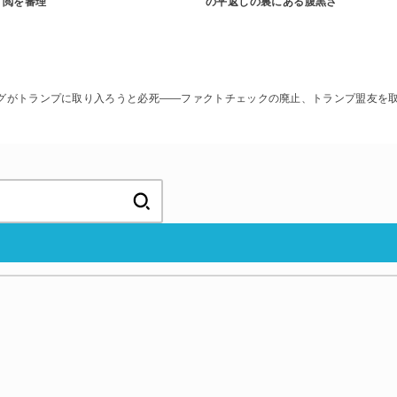
閲を審理
の平返しの裏にある腹黒さ
ーグがトランプに取り入ろうと必死――ファクトチェックの廃止、トランプ盟友を