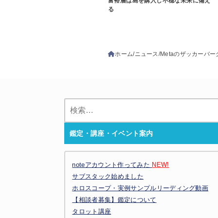
富裕層は島を購入し不穏な未来に備え
る
ホーム
ニュース
Metaのザッカーバ
検
索:
鑑定・講座・イベント案内
noteアカウント作ってみた
NEW!
サブスタック始めました
ホロスコープ・実例サンプルリーディング動画
【相談者募集】鑑定について
タロット講座