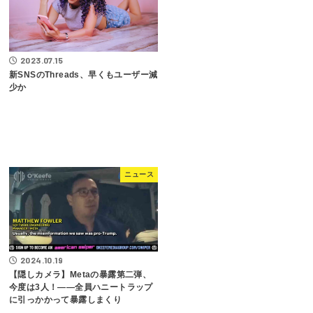
2023.07.15
新SNSのThreads、早くもユーザー減
少か
ニュース
2024.10.19
【隠しカメラ】Metaの暴露第二弾、
今度は3人！――全員ハニートラップ
に引っかかって暴露しまくり