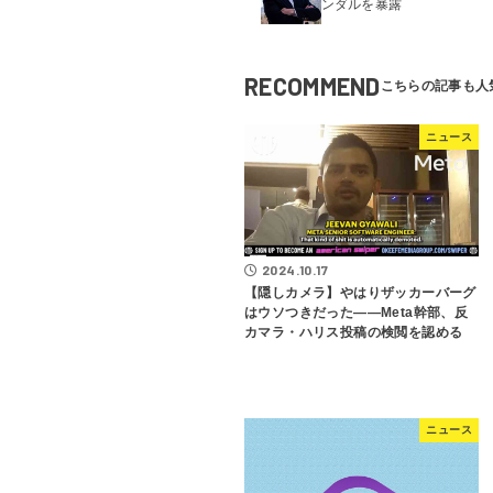
ンダルを暴露
RECOMMEND
ニュース
2024.10.17
【隠しカメラ】やはりザッカーバーグ
はウソつきだった――Meta幹部、反
カマラ・ハリス投稿の検閲を認める
ニュース