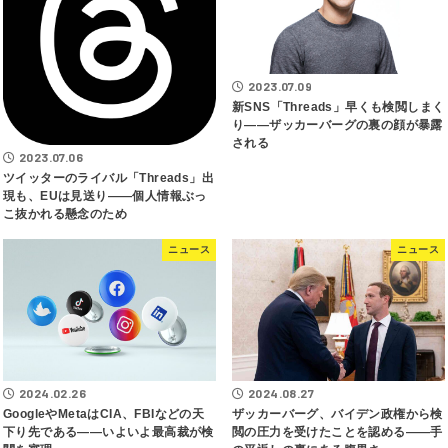
2023.07.09
新SNS「Threads」早くも検閲しまく
り――ザッカーバーグの裏の顔が暴露
される
2023.07.06
ツイッターのライバル「Threads」出
現も、EUは見送り――個人情報ぶっ
こ抜かれる懸念のため
ニュース
ニュース
2024.02.26
2024.08.27
GoogleやMetaはCIA、FBIなどの天
ザッカーバーグ、バイデン政権から検
下り先である――いよいよ最高裁が検
閲の圧力を受けたことを認める――手