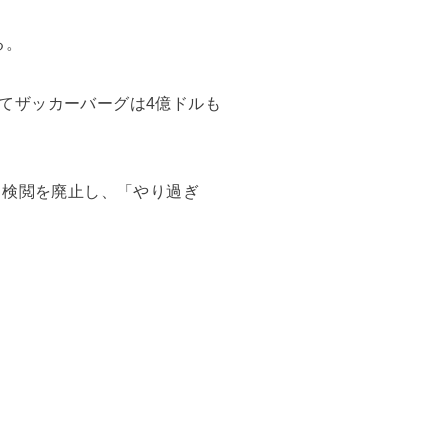
る。
てザッカーバーグは4億ドルも
る検閲を廃止し、「やり過ぎ