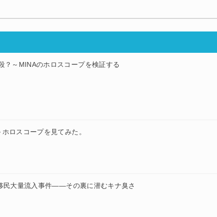
自殺？～MINAのホロスコープを検証する
～ホロスコープを見てみた。
移民大量流入事件——その裏に潜むキナ臭さ