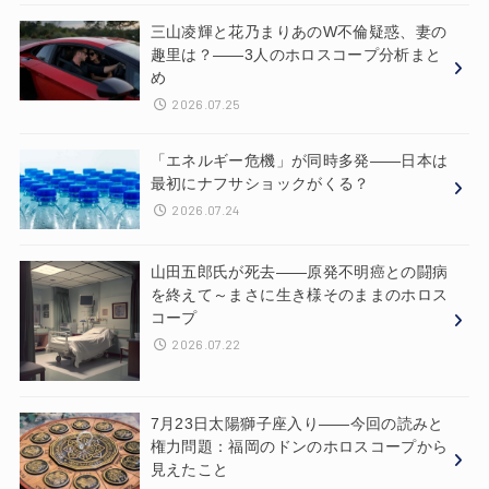
三山凌輝と花乃まりあのW不倫疑惑、妻の
趣里は？——3人のホロスコープ分析まと
め
2026.07.25
「エネルギー危機」が同時多発——日本は
最初にナフサショックがくる？
2026.07.24
山田五郎氏が死去——原発不明癌との闘病
を終えて～まさに生き様そのままのホロス
コープ
2026.07.22
7月23日太陽獅子座入り——今回の読みと
権力問題：福岡のドンのホロスコープから
見えたこと