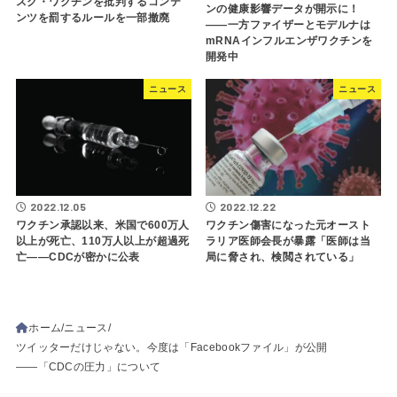
スク・ワクチンを批判するコンテ
ンの健康影響データが開示に！
ンツを罰するルールを一部撤廃
――一方ファイザーとモデルナは
mRNAインフルエンザワクチンを
開発中
ニュース
ニュース
2022.12.05
2022.12.22
ワクチン承認以来、米国で600万人
ワクチン傷害になった元オースト
以上が死亡、110万人以上が超過死
ラリア医師会長が暴露「医師は当
亡――CDCが密かに公表
局に脅され、検閲されている」
ホーム
ニュース
ツイッターだけじゃない。今度は「Facebookファイル」が公開
――「CDCの圧力」について