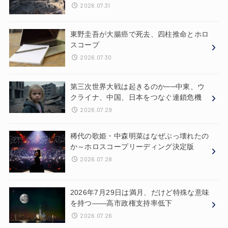
2026.07.31
東野圭吾が大腸癌で死去、四柱推命とホロ
スコープ
2026.07.30
第三次世界大戦は起きるのか──中東、ウ
クライナ、中国、日本をつなぐ連鎖危機
2026.07.29
稀代の歌姫・中森明菜はなぜぶっ壊れたの
か～ホロスコープリーディング決定版
2026.07.28
2026年7月29日は満月、だけど特殊な意味
を持つ——高市政権支持率低下
2026.07.26