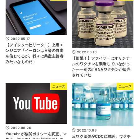
2022.05.17
【ツイッター社リーク！】上級エ
ンジニア「イーロンは言論の自由
2022.06.10
を信じてるが、我々は共産主義者
【衝撃！】ファイザーはオリジナ
みたいなものだ」
ルのワクチンを製造していなかっ
た――別のmRNAワクチンが販売
されていた
ニュース
ニュース
2022.08.26
2022.10.06
Youtubeが検閲ポリシーを変更、マ
反ワク団体がCDCに勝訴、ワクチ