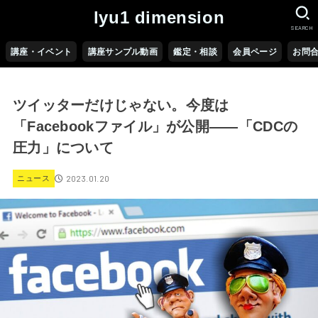
lyu1 dimension
SEARCH
講座・イベント
講座サンプル動画
鑑定・相談
会員ページ
お問
ツイッターだけじゃない。今度は
「Facebookファイル」が公開――「CDCの
圧力」について
2023.01.20
ニュース