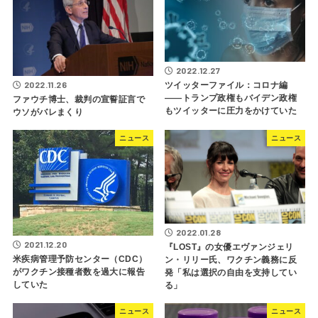
2022.12.27
2022.11.26
ツイッターファイル：コロナ編
――トランプ政権もバイデン政権
ファウチ博士、裁判の宣誓証言で
もツイッターに圧力をかけていた
ウソがバレまくり
ニュース
ニュース
2022.01.28
2021.12.20
『LOST』の女優エヴァンジェリ
米疾病管理予防センター（CDC）
ン・リリー氏、ワクチン義務に反
がワクチン接種者数を過大に報告
発「私は選択の自由を支持してい
していた
る」
ニュース
ニュース