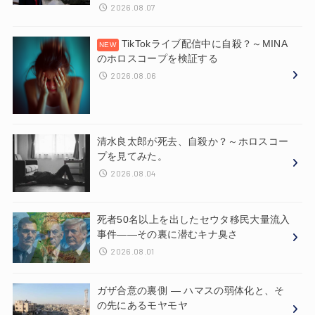
2026.08.07
TikTokライブ配信中に自殺？～MINA
のホロスコープを検証する
2026.08.06
清水良太郎が死去、自殺か？～ホロスコー
プを見てみた。
2026.08.04
死者50名以上を出したセウタ移民大量流入
事件——その裏に潜むキナ臭さ
2026.08.01
ガザ合意の裏側 ― ハマスの弱体化と、そ
の先にあるモヤモヤ