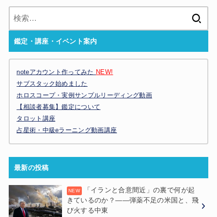
検
索:
鑑定・講座・イベント案内
noteアカウント作ってみた
NEW!
サブスタック始めました
ホロスコープ・実例サンプルリーディング動画
【相談者募集】鑑定について
タロット講座
占星術・中級eラーニング動画講座
最新の投稿
「イランと合意間近」の裏で何が起
きているのか？——弾薬不足の米国と、飛
び火する中東