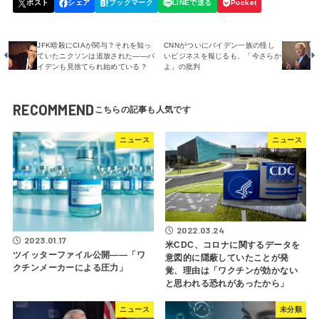
JFK暗殺にCIAが関与？それを知っ
CNNがついにバイデン一族の怪し
ていたニクソンは追放された――バ
いビジネスを報じるも、「今さらか
イデンも見捨てられ始めている？
よ」の批判
RECOMMEND
ニュース
ニュース
2022.03.24
2023.01.17
米CDC、コロナに関するデータを
ツイッターファイル公開――「ワ
意図的に隠蔽していたことが発
クチンメーカーによる圧力」
覚、理由は「ワクチンが効かない
と思われる恐れがあったから」
ニュース
未分類