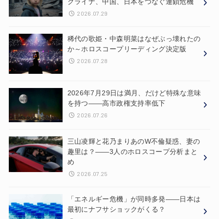
クライナ、中国、日本をつなぐ連鎖危機
2026.07.29
稀代の歌姫・中森明菜はなぜぶっ壊れたの
か～ホロスコープリーディング決定版
2026.07.28
2026年7月29日は満月、だけど特殊な意味
を持つ——高市政権支持率低下
2026.07.26
三山凌輝と花乃まりあのW不倫疑惑、妻の
趣里は？——3人のホロスコープ分析まと
め
2026.07.25
「エネルギー危機」が同時多発——日本は
最初にナフサショックがくる？