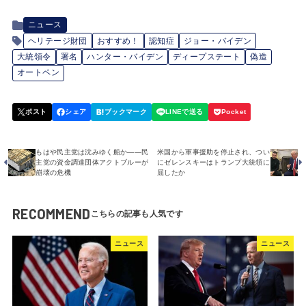
ニュース
ヘリテージ財団
おすすめ！
認知症
ジョー・バイデン
大統領令
署名
ハンター・バイデン
ディープステート
偽造
オートペン
もはや民主党は沈みゆく船か――民
米国から軍事援助を停止され、つい
主党の資金調達団体アクトブルーが
にゼレンスキーはトランプ大統領に
崩壊の危機
屈したか
RECOMMEND
ニュース
ニュース