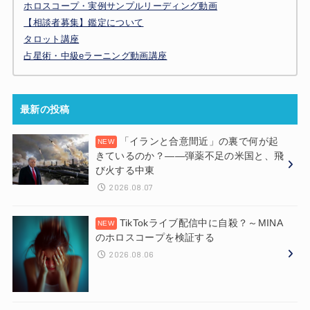
ホロスコープ・実例サンプルリーディング動画
【相談者募集】鑑定について
タロット講座
占星術・中級eラーニング動画講座
最新の投稿
「イランと合意間近」の裏で何が起
きているのか？——弾薬不足の米国と、飛
び火する中東
2026.08.07
TikTokライブ配信中に自殺？～MINA
のホロスコープを検証する
2026.08.06