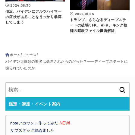
2024.06.30
側近、バイデンにアルツハイマー
2025.01.24
の症状があることをうっかり暴露
トランプ、さらなるディープステ
してしまう
ートの破壊/JFK、RFK、キング牧
師の暗殺ファイル機密解除
ホーム
ニュース
バイデン大統領の署名は偽造されたものだった？――ディープステートに
操られていたのか
検
索:
鑑定・講座・イベント案内
noteアカウント作ってみた
NEW!
サブスタック始めました