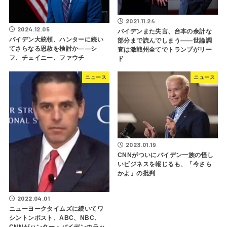
2021.11.24
2024.12.05
バイデンまた失言、台本の余計な
バイデン大統領、ハンターに続い
部分まで読んでしまう――世論調
てさらなる恩赦を検討か――シ
査は激戦州全てでトランプがリー
フ、チェイニー、ファウチ
ド
ニュース
ニュース
2023.01.19
CNNがついにバイデン一族の怪し
いビジネスを報じるも、「今さら
かよ」の批判
2022.04.01
ニューヨークタイムズに続いてワ
シントンポスト、ABC、NBC、