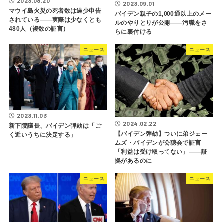
2023.08.20
2023.09.01
マウイ島火災の死者数は過少申告
バイデン親子の1,000通以上のメー
されている――実際は少なくとも
ルのやりとりが公開――汚職をさ
480人（複数の証言）
らに裏付ける
ニュース
ニュース
2023.11.03
2024.02.22
新下院議長、バイデン弾劾は「ご
【バイデン弾劾】ついに弟ジェー
く近いうちに決定する」
ムズ・バイデンが公聴会で証言
「利益は受け取ってない」――証
拠があるのに
ニュース
ニュース