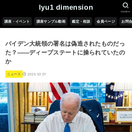
lyu1 dimension
SEARCH
講座・イベント
講座サンプル動画
鑑定・相談
会員ページ
お問
バイデン大統領の署名は偽造されたものだっ
た？――ディープステートに操られていたの
か
2025.03.07
ニュース