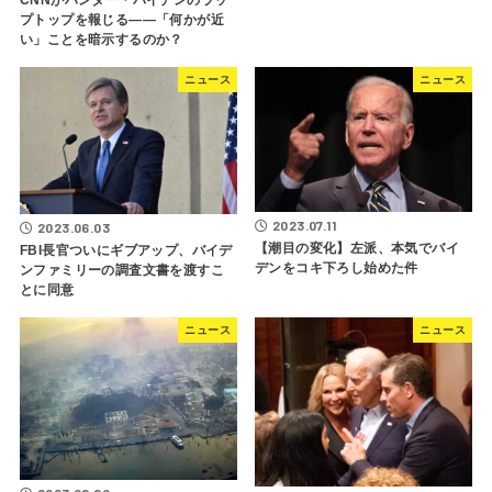
CNNがハンター・バイデンのラッ
プトップを報じる――「何かが近
い」ことを暗示するのか？
ニュース
ニュース
2023.07.11
2023.06.03
【潮目の変化】左派、本気でバイ
FBI長官ついにギブアップ、バイデ
デンをコキ下ろし始めた件
ンファミリーの調査文書を渡すこ
とに同意
ニュース
ニュース