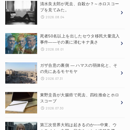
清水良太郎が死去、自殺か？～ホロスコー
プを見てみた。
2026.08.04
死者50名以上を出したセウタ移民大量流入
事件——その裏に潜むキナ臭さ
2026.08.01
ガザ合意の裏側 ― ハマスの弱体化と、そ
の先にあるモヤモヤ
2026.07.31
東野圭吾が大腸癌で死去、四柱推命とホロ
スコープ
2026.07.30
第三次世界大戦は起きるのか──中東、ウ