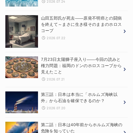
2026.07.24
山田五郎氏が死去——原発不明癌との闘病
を終えて～まさに生き様そのままのホロス
コープ
2026.07.22
7月23日太陽獅子座入り——今回の読みと
権力問題：福岡のドンのホロスコープから
見えたこと
2026.07.21
第三話：日本は本当に「ホルムズ海峡以
外」から石油を確保できるのか？
2026.07.20
第二話：日本は40年前からホルムズ海峡の
危険を知っていた