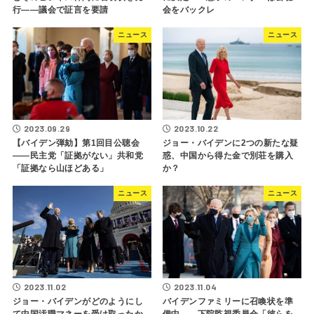
行――議会で証言を要請
会をバックレ
ニュース
ニュース
2023.09.29
2023.10.22
【バイデン弾劾】第1回目公聴会
ジョー・バイデンに2つの新たな疑
――民主党「証拠がない」共和党
惑、中国から得た金で別荘を購入
「証拠なら山ほどある」
か？
ニュース
ニュース
2023.11.02
2023.11.04
ジョー・バイデンがどのようにし
バイデンファミリーに召喚状を準
て中国汚職マネーを受け取ったか
備中――下院監視委員会「彼らを