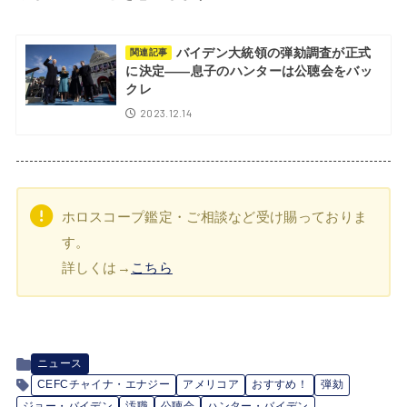
バイデン大統領の弾劾調査が正式
関連記事
に決定――息子のハンターは公聴会をバッ
クレ
2023.12.14
ホロスコープ鑑定・ご相談など受け賜っておりま
す。
詳しくは→
こちら
ニュース
CEFCチャイナ・エナジー
アメリコア
おすすめ！
弾劾
ジョー・バイデン
汚職
公聴会
ハンター・バイデン