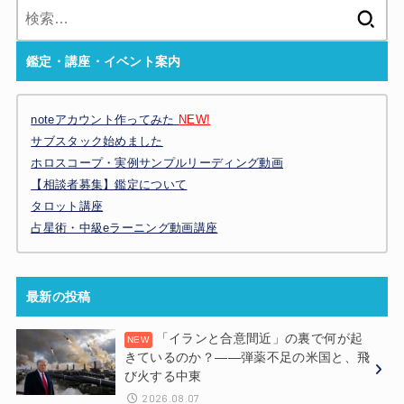
検
索:
鑑定・講座・イベント案内
noteアカウント作ってみた
NEW!
サブスタック始めました
ホロスコープ・実例サンプルリーディング動画
【相談者募集】鑑定について
タロット講座
占星術・中級eラーニング動画講座
最新の投稿
「イランと合意間近」の裏で何が起
きているのか？——弾薬不足の米国と、飛
び火する中東
2026.08.07