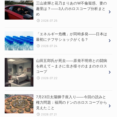
三山凌輝と花乃まりあのW不倫疑惑、妻の
趣里は？——3人のホロスコープ分析まと
め
2026.07.25
「エネルギー危機」が同時多発——日本は
最初にナフサショックがくる？
2026.07.24
山田五郎氏が死去——原発不明癌との闘病
を終えて～まさに生き様そのままのホロス
コープ
2026.07.22
7月23日太陽獅子座入り——今回の読みと
権力問題：福岡のドンのホロスコープから
見えたこと
2026.07.21