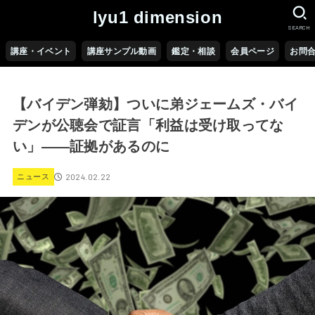
lyu1 dimension
SEARCH
講座・イベント
講座サンプル動画
鑑定・相談
会員ページ
お問
【バイデン弾劾】ついに弟ジェームズ・バイ
デンが公聴会で証言「利益は受け取ってな
い」――証拠があるのに
2024.02.22
ニュース