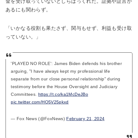
金を受け取っていないとしらばっくれた。証拠や証言が
あるにも関わらず。
「いかなる役割も果たさず、関与もせず、利益も受け取
っていない。」
'PLAYED NO ROLE': James Biden defends his brother
arguing, "I have always kept my professional life
separate from our close personal relationship" during
testimony before the House Oversight and Judiciary
Committees.
https://t.co/ka1McDeJBo
pic.twitter.com/HO5V25pkxd
— Fox News (@FoxNews)
February 21, 2024