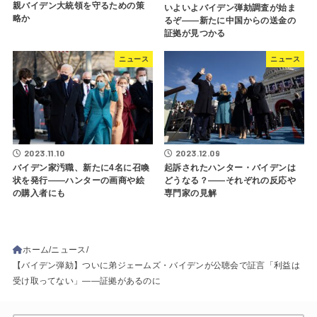
親バイデン大統領を守るための策
いよいよバイデン弾劾調査が始ま
略か
るぞ――新たに中国からの送金の
証拠が見つかる
ニュース
ニュース
2023.11.10
2023.12.09
バイデン家汚職、新たに4名に召喚
起訴されたハンター・バイデンは
状を発行――ハンターの画商や絵
どうなる？――それぞれの反応や
の購入者にも
専門家の見解
ホーム
ニュース
【バイデン弾劾】ついに弟ジェームズ・バイデンが公聴会で証言「利益は
受け取ってない」――証拠があるのに