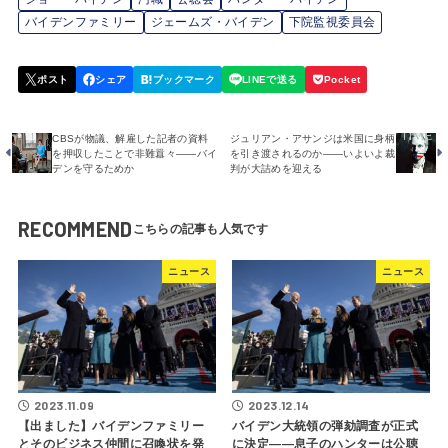
バイデンファミリー
ジェームズ・バイデン
下院監視委員会
CBSが物議、解雇した記者の資料
ジュリアン・アサンジは米国に身柄
を押収したことで非難囂々――バイ
を引き渡されるのか――いよいよ裁
デンを守るためか
判が大詰めを迎える
RECOMMEND
ニュース
ニュース
2023.11.09
2023.12.14
【出ました】バイデンファミリー
バイデン大統領の弾劾調査が正式
とそのビジネス仲間に召喚状を発
に決定――息子のハンターは公聴