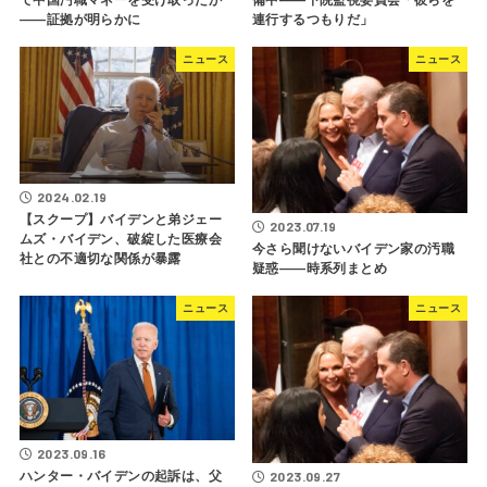
――証拠が明らかに
連行するつもりだ」
ニュース
ニュース
2024.02.19
【スクープ】バイデンと弟ジェー
2023.07.19
ムズ・バイデン、破綻した医療会
今さら聞けないバイデン家の汚職
社との不適切な関係が暴露
疑惑――時系列まとめ
ニュース
ニュース
2023.09.16
ハンター・バイデンの起訴は、父
2023.09.27