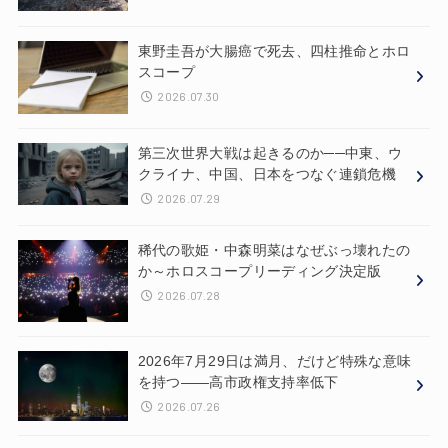
東野圭吾が大腸癌で死去、四柱推命とホロ
スコープ
2026.07.30
第三次世界大戦は起きるのか──中東、ウ
クライナ、中国、日本をつなぐ連鎖危機
2026.07.29
稀代の歌姫・中森明菜はなぜぶっ壊れたの
か～ホロスコープリーディング決定版
2026.07.28
2026年7月29日は満月、だけど特殊な意味
を持つ——高市政権支持率低下
2026.07.26