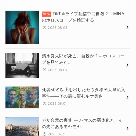
TikTokライブ配信中に自殺？～MINA
のホロスコープを検証する
2026.08.06
清水良太郎が死去、自殺か？～ホロスコー
プを見てみた。
2026.08.04
死者50名以上を出したセウタ移民大量流入
事件——その裏に潜むキナ臭さ
2026.08.01
ガザ合意の裏側 ― ハマスの弱体化と、そ
の先にあるモヤモヤ
2026.07.31