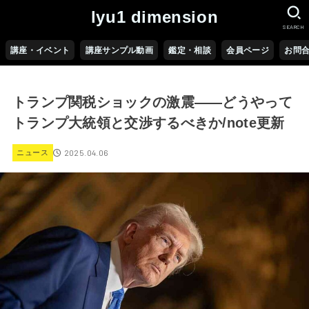
lyu1 dimension
SEARCH
講座・イベント
講座サンプル動画
鑑定・相談
会員ページ
お問
トランプ関税ショックの激震――どうやって
トランプ大統領と交渉するべきか/note更新
2025.04.06
ニュース