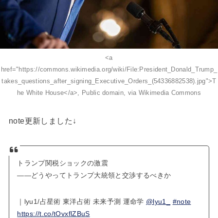
<a
href="https://commons.wikimedia.org/wiki/File:President_Donald_Trump_
takes_questions_after_signing_Executive_Orders_(54336882538).jpg">T
he White House</a>, Public domain, via Wikimedia Commons
note更新しました↓
トランプ関税ショックの激震
――どうやってトランプ大統領と交渉するべきか
｜lyu1/占星術 東洋占術 未来予測 運命学
@lyu1_
#note
https://t.co/tOvxflZBuS