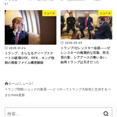
い
ニュース
ニュース
2025.03.03
2025.01.24
トランプ/ゼレンスキー会談――ゼ
レンスキーの侮蔑的な言葉、民主
トランプ、さらなるディープステ
党の影、レアアースの奪い合い、
ートの破壊/JFK、RFK、キング牧
結局トランプは天才だった
師の暗殺ファイル機密解除
ホーム
ニュース
トランプ関税ショックの激震――どうやってトランプ大統領と交渉するべ
きか/note更新
検