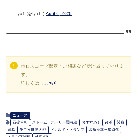
— lyu1 (@lyu1_)
April 6, 2025
ホロスコープ鑑定・ご相談など受け賜っておりま
す。
詳しくは→
こちら
ニュース
石破首相
ストーム・ホーリー関税法
おすすめ！
改革
関税
貿易
第二次世界大戦
ドナルド・トランプ
水瓶座冥王星時代
トランプ関税
日本政府