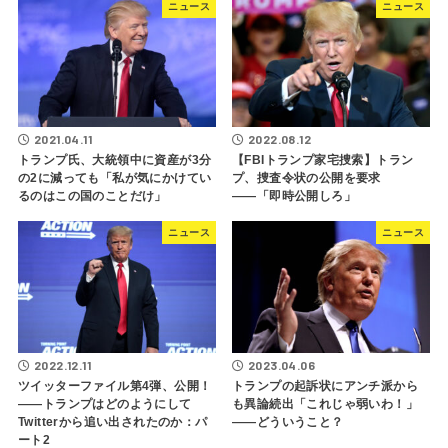
ニュース
ニュース
2021.04.11
2022.08.12
トランプ氏、大統領中に資産が3分
【FBIトランプ家宅捜索】トラン
の2に減っても「私が気にかけてい
プ、捜査令状の公開を要求
るのはこの国のことだけ」
――「即時公開しろ」
ニュース
ニュース
2022.12.11
2023.04.06
ツイッターファイル第4弾、公開！
トランプの起訴状にアンチ派から
――トランプはどのようにして
も異論続出「これじゃ弱いわ！」
Twitterから追い出されたのか：パ
――どういうこと？
ート2