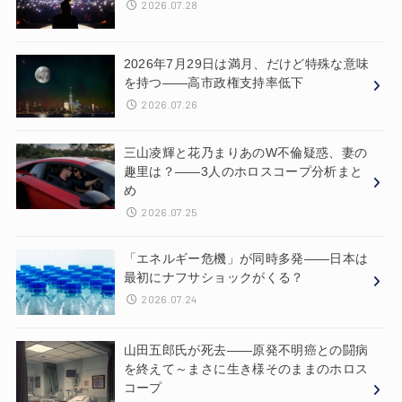
2026.07.28
2026年7月29日は満月、だけど特殊な意味
を持つ——高市政権支持率低下
2026.07.26
三山凌輝と花乃まりあのW不倫疑惑、妻の
趣里は？——3人のホロスコープ分析まと
め
2026.07.25
「エネルギー危機」が同時多発——日本は
最初にナフサショックがくる？
2026.07.24
山田五郎氏が死去——原発不明癌との闘病
を終えて～まさに生き様そのままのホロス
コープ