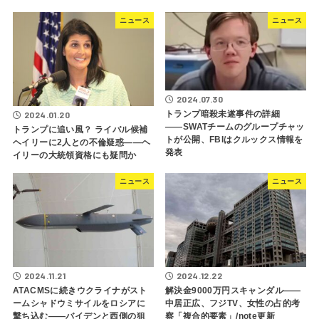
ニュース
ニュース
2024.07.30
トランプ暗殺未遂事件の詳細
2024.01.20
――SWATチームのグループチャッ
トランプに追い風？ ライバル候補
トが公開、FBIはクルックス情報を
ヘイリーに2人との不倫疑惑――ヘ
発表
イリーの大統領資格にも疑問か
ニュース
ニュース
2024.11.21
2024.12.22
ATACMSに続きウクライナがスト
解決金9000万円スキャンダル――
ームシャドウミサイルをロシアに
中居正広、フジTV、女性の占的考
撃ち込む――バイデンと西側の狙
察「複合的要素」/note更新