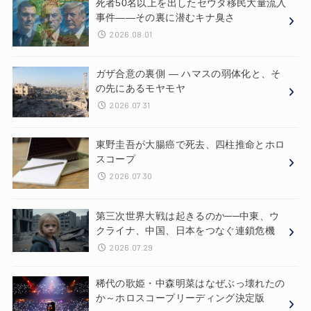
死者50名以上を出したセウタ移民大量流入
事件——その裏に潜むキナ臭さ
2026.08.01
ガザ合意の裏側 ― ハマスの弱体化と、そ
の先にあるモヤモヤ
2026.07.31
東野圭吾が大腸癌で死去、四柱推命とホロ
スコープ
2026.07.30
第三次世界大戦は起きるのか──中東、ウ
クライナ、中国、日本をつなぐ連鎖危機
2026.07.29
稀代の歌姫・中森明菜はなぜぶっ壊れたの
か～ホロスコープリーディング決定版