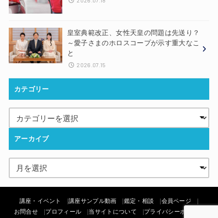
2026.07.18
皇室典範改正、女性天皇の問題は先送り？
～愛子さまのホロスコープが示す重大なこ
と
2026.07.15
カテゴリー
アーカイブ
講座・イベント
講座サンプル動画
鑑定・相談
会員ページ
お問合せ
プロフィール
当サイトについて
プライバシーポリシー