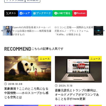
OpenAIの内部告発者スチール・バ
ロリコンに悲報――国際的な大規模
ラジは自殺か他殺か――検死報告書
児童ポルノ・プラットフォーム
が示すもの
「Kidflix」が摘発される
RECOMMEND
ニュース
ニュース
2018.10.08
2024.11.19
富豪粛清？ここのところ気になる
斎藤元彦氏とトランプの勝利は、
中国情勢――ホロスコープから感
オールドメディアがオワコンであ
じる空気とは
ることを示す/note更新