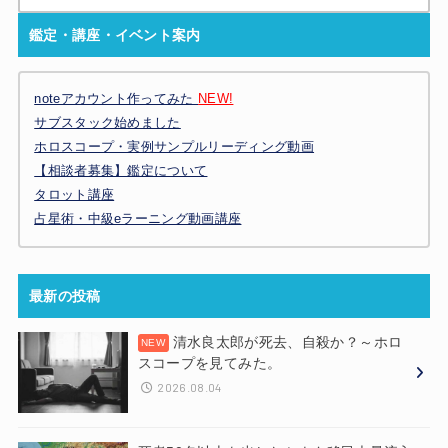
索:
鑑定・講座・イベント案内
noteアカウント作ってみた
NEW!
サブスタック始めました
ホロスコープ・実例サンプルリーディング動画
【相談者募集】鑑定について
タロット講座
占星術・中級eラーニング動画講座
最新の投稿
清水良太郎が死去、自殺か？～ホロ
スコープを見てみた。
2026.08.04