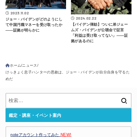
2023.11.02
2024.02.22
ジョー・バイデンがどのようにし
【バイデン弾劾】ついに弟ジェー
て中国汚職マネーを受け取ったか
ムズ・バイデンが公聴会で証言
――証拠が明らかに
「利益は受け取ってない」――証
拠があるのに
ホーム
ニュース
けっきょく息子ハンターの恩赦は、ジョー・バイデンが自分自身を守るた
めだ
検
索:
鑑定・講座・イベント案内
noteアカウント作ってみた
NEW!