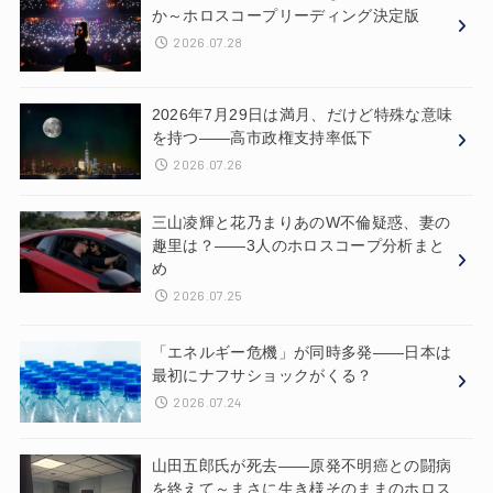
か～ホロスコープリーディング決定版
2026.07.28
2026年7月29日は満月、だけど特殊な意味
を持つ——高市政権支持率低下
2026.07.26
三山凌輝と花乃まりあのW不倫疑惑、妻の
趣里は？——3人のホロスコープ分析まと
め
2026.07.25
「エネルギー危機」が同時多発——日本は
最初にナフサショックがくる？
2026.07.24
山田五郎氏が死去——原発不明癌との闘病
を終えて～まさに生き様そのままのホロス