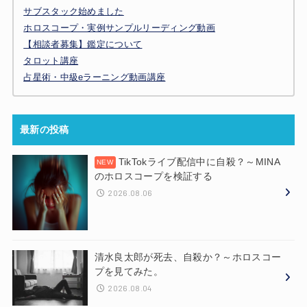
サブスタック始めました
ホロスコープ・実例サンプルリーディング動画
【相談者募集】鑑定について
タロット講座
占星術・中級eラーニング動画講座
最新の投稿
TikTokライブ配信中に自殺？～MINA
のホロスコープを検証する
2026.08.06
清水良太郎が死去、自殺か？～ホロスコー
プを見てみた。
2026.08.04