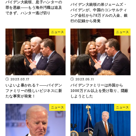
バイデン大統領、息子ハンターの
バイデン大統領の弟ジェームズ・
罪を恩赦――もう海外汚職は追及
バイデンが、中国のコンサルティ
できず、ハンター逃げ切り
ング会社から78万ドルの入金、銀
行の記録から発覚
ニュース
ニュース
2023.03.17
2023.05.11
いよいよ暴かれる？――バイデン
バイデンファミリーは外国から
ファミリーの怪しいビジネスに新
1000万ドル以上を受け取り、隠蔽
たな事実が発覚！
しようとした
ニュース
ニュース