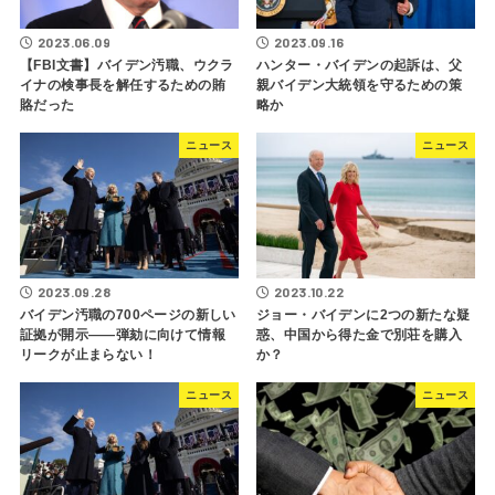
2023.06.09
2023.09.16
【FBI文書】バイデン汚職、ウクラ
ハンター・バイデンの起訴は、父
イナの検事長を解任するための賄
親バイデン大統領を守るための策
賂だった
略か
ニュース
ニュース
2023.09.28
2023.10.22
バイデン汚職の700ページの新しい
ジョー・バイデンに2つの新たな疑
証拠が開示――弾劾に向けて情報
惑、中国から得た金で別荘を購入
リークが止まらない！
か？
ニュース
ニュース