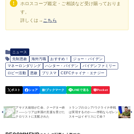
ホロスコープ鑑定・ご相談など受け賜っておりま
す。
詳しくは→
こちら
ニュース
先制恩赦
海外汚職
おすすめ！
ジョー・バイデン
マネーロンダリング
ハンター・バイデン
バイデンファミリー
ロビー活動
恩赦
ブリスマ
CEFCチャイナ・エナジー
アサド大統領が亡命、クーデター終
トランプのロシア/ウクライナ停戦
了――シリアは米国の支援を受けた
は実現するのか――停戦ならゼレン
テロリストに支配された
スキーはイギリスに亡命？