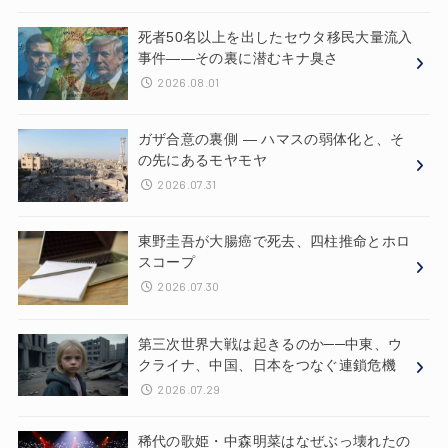
死者50名以上を出したセウタ移民大量流入
事件——その裏に潜むキナ臭さ
2026.08.01
ガザ合意の裏側 ― ハマスの弱体化と、そ
の先にあるモヤモヤ
2026.07.31
東野圭吾が大腸癌で死去、四柱推命とホロ
スコープ
2026.07.30
第三次世界大戦は起きるのか──中東、ウ
クライナ、中国、日本をつなぐ連鎖危機
2026.07.29
稀代の歌姫・中森明菜はなぜぶっ壊れたの