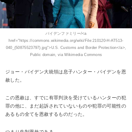
バイデンファミリー/<a
href="https://commons.wikimedia.org/wiki/File:210120-H-AT513-
040_(50875523797).jpg">U.S. Customs and Border Protection</a>,
Public domain, via Wikimedia Commons
ジョー・バイデン大統領は息子ハンター・バイデンを恩
赦した。
この恩赦は、すでに有罪判決を受けているハンターの犯
罪の他に、まだ起訴されていないものや犯罪の可能性の
あるもの全てを恩赦するものだった。
つまり先制恩赦である。