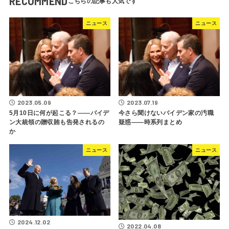
RECOMMEND
ニュース
ニュース
2023.05.09
2023.07.19
5月10日に何が起こる？――バイデ
今さら聞けないバイデン家の汚職
ン大統領の贈収賄も告発されるの
疑惑――時系列まとめ
か
ニュース
ニュース
2024.12.02
2022.04.08