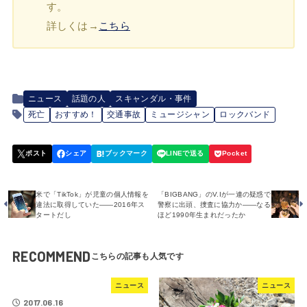
す。
詳しくは→
こちら
ニュース
話題の人
スキャンダル・事件
死亡
おすすめ！
交通事故
ミュージシャン
ロックバンド
米で「TikTok」が児童の個人情報を
「BIGBANG」のV.Iが一連の疑惑で
違法に取得していた――2016年ス
警察に出頭、捜査に協力か――なる
タートだし
ほど1990年生まれだったか
RECOMMEND
ニュース
ニュース
2017.06.16