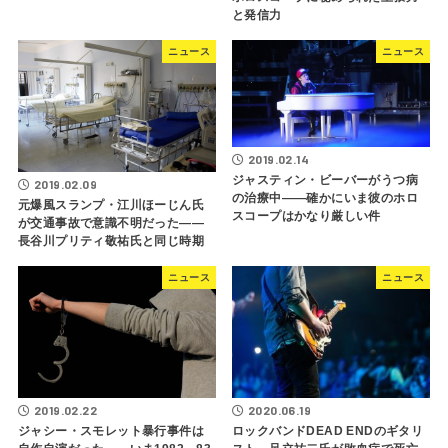
と発信力
ニュース
ニュース
2019.02.14
ジャスティン・ビーバーがうつ病
2019.02.09
の治療中――確かにいま彼のホロ
元爆風スランプ・江川ほーじん氏
スコープはかなり厳しい件
が交通事故で意識不明だった――
長谷川プリティ敬祐氏と同じ時期
ニュース
ニュース
2019.02.22
2020.06.19
ジャシー・スモレット暴行事件は
ロックバンドDEAD ENDのギタリ