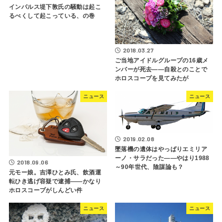
インパルス堤下敦氏の騒動は起こ
るべくして起こっている、の巻
2018.03.27
ご当地アイドルグループの16歳メ
ンバーが死去――自殺とのことで
ホロスコープを見てみたが
ニュース
ニュース
2019.02.08
墜落機の遺体はやっぱりエミリア
ーノ・サラだった――やはり1988
2018.09.06
～90年世代、陰謀論も？
元モー娘。吉澤ひとみ氏、飲酒運
転ひき逃げ容疑で逮捕――かなり
ホロスコープがしんどい件
ニュース
ニュース