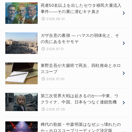
死者50名以上を出したセウタ移民大量流入
事件——その裏に潜むキナ臭さ
2026.08.01
ガザ合意の裏側 ― ハマスの弱体化と、そ
の先にあるモヤモヤ
2026.07.31
東野圭吾が大腸癌で死去、四柱推命とホロ
スコープ
2026.07.30
第三次世界大戦は起きるのか──中東、ウ
クライナ、中国、日本をつなぐ連鎖危機
2026.07.29
稀代の歌姫・中森明菜はなぜぶっ壊れたの
か～ホロスコープリーディング決定版