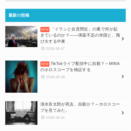
最新の投稿
「イランと合意間近」の裏で何が起
きているのか？——弾薬不足の米国と、飛
び火する中東
2026.08.07
TikTokライブ配信中に自殺？～MINA
のホロスコープを検証する
2026.08.06
清水良太郎が死去、自殺か？～ホロスコー
プを見てみた。
2026.08.04