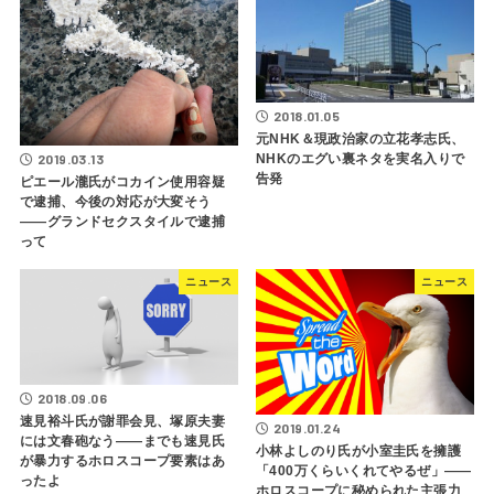
2018.01.05
元NHK＆現政治家の立花孝志氏、
2019.03.13
NHKのエグい裏ネタを実名入りで
告発
ピエール瀧氏がコカイン使用容疑
で逮捕、今後の対応が大変そう
――グランドセクスタイルで逮捕
って
ニュース
ニュース
2018.09.06
速見裕斗氏が謝罪会見、塚原夫妻
2019.01.24
には文春砲なう――までも速見氏
小林よしのり氏が小室圭氏を擁護
が暴力するホロスコープ要素はあ
「400万くらいくれてやるぜ」――
ったよ
ホロスコープに秘められた主張力