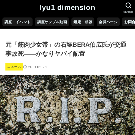
lyu1 dimension
SEARCH
講座・イベント
講座サンプル動画
鑑定・相談
会員ページ
お問
元「筋肉少女帯」の石塚BERA伯広氏が交通
事故死――かなりヤバイ配置
2019.02.28
ニュース