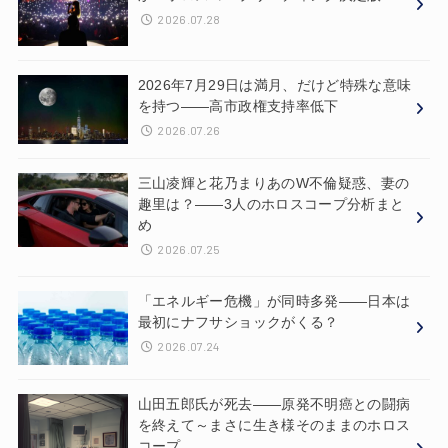
2026.07.28
2026年7月29日は満月、だけど特殊な意味
を持つ——高市政権支持率低下
2026.07.26
三山凌輝と花乃まりあのW不倫疑惑、妻の
趣里は？——3人のホロスコープ分析まと
め
2026.07.25
「エネルギー危機」が同時多発——日本は
最初にナフサショックがくる？
2026.07.24
山田五郎氏が死去——原発不明癌との闘病
を終えて～まさに生き様そのままのホロス
コープ