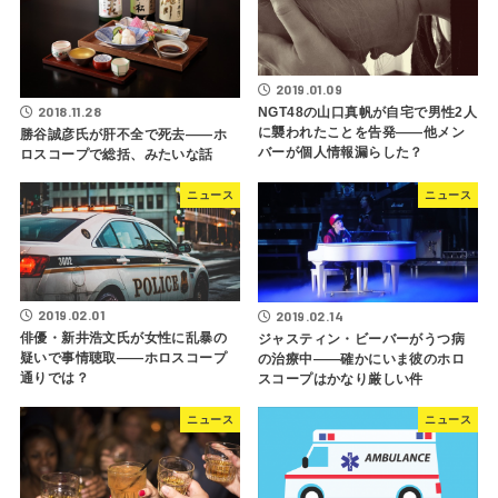
2019.01.09
2018.11.28
NGT48の山口真帆が自宅で男性2人
に襲われたことを告発――他メン
勝谷誠彦氏が肝不全で死去――ホ
バーが個人情報漏らした？
ロスコープで総括、みたいな話
ニュース
ニュース
2019.02.01
2019.02.14
俳優・新井浩文氏が女性に乱暴の
ジャスティン・ビーバーがうつ病
疑いで事情聴取――ホロスコープ
の治療中――確かにいま彼のホロ
通りでは？
スコープはかなり厳しい件
ニュース
ニュース