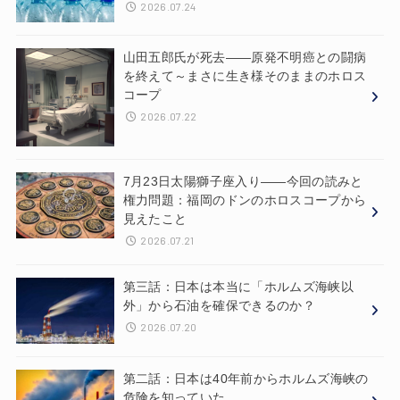
2026.07.24
山田五郎氏が死去——原発不明癌との闘病
を終えて～まさに生き様そのままのホロス
コープ
2026.07.22
7月23日太陽獅子座入り——今回の読みと
権力問題：福岡のドンのホロスコープから
見えたこと
2026.07.21
第三話：日本は本当に「ホルムズ海峡以
外」から石油を確保できるのか？
2026.07.20
第二話：日本は40年前からホルムズ海峡の
危険を知っていた