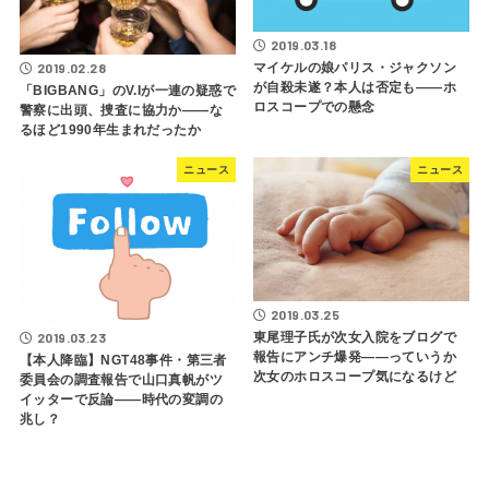
2019.03.18
2019.02.28
マイケルの娘パリス・ジャクソン
が自殺未遂？本人は否定も――ホ
「BIGBANG」のV.Iが一連の疑惑で
ロスコープでの懸念
警察に出頭、捜査に協力か――な
るほど1990年生まれだったか
ニュース
ニュース
2019.03.25
東尾理子氏が次女入院をブログで
2019.03.23
報告にアンチ爆発――っていうか
【本人降臨】NGT48事件・第三者
次女のホロスコープ気になるけど
委員会の調査報告で山口真帆がツ
イッターで反論――時代の変調の
兆し？