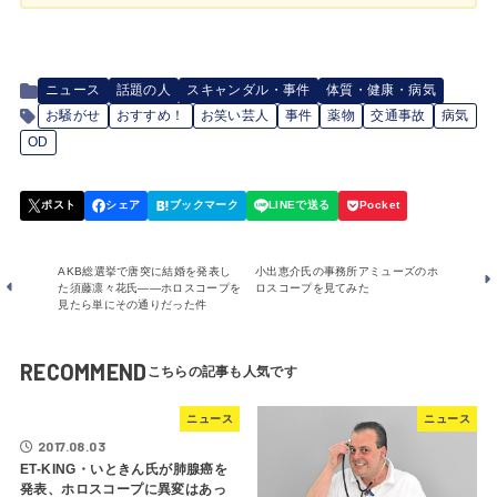
ニュース
話題の人
スキャンダル・事件
体質・健康・病気
お騒がせ
おすすめ！
お笑い芸人
事件
薬物
交通事故
病気
OD
AKB総選挙で唐突に結婚を発表し
小出恵介氏の事務所アミューズのホ
た須藤凛々花氏――ホロスコープを
ロスコープを見てみた
見たら単にその通りだった件
RECOMMEND
ニュース
ニュース
2017.08.03
ET-KING・いときん氏が肺腺癌を
発表、ホロスコープに異変はあっ