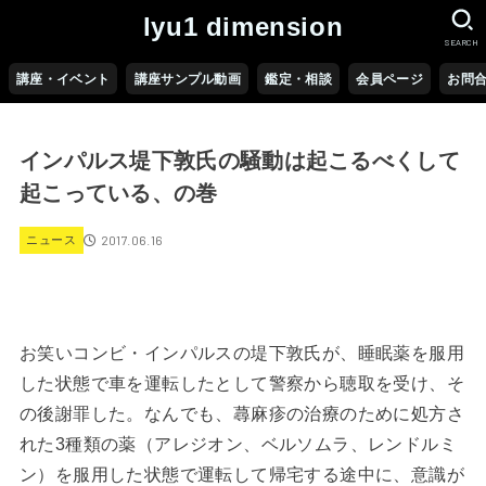
lyu1 dimension
SEARCH
講座・イベント
講座サンプル動画
鑑定・相談
会員ページ
お問
インパルス堤下敦氏の騒動は起こるべくして
起こっている、の巻
2017.06.16
ニュース
お笑いコンビ・インパルスの堤下敦氏が、睡眠薬を服用
した状態で車を運転したとして警察から聴取を受け、そ
の後謝罪した。なんでも、蕁麻疹の治療のために処方さ
れた3種類の薬（アレジオン、ベルソムラ、レンドルミ
ン）を服用した状態で運転して帰宅する途中に、意識が