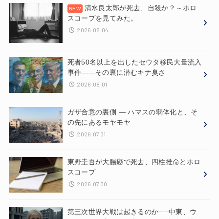
清水良太郎が死去、自殺か？～ホロ
スコープを見てみた。
2026.08.04
死者50名以上を出したセウタ移民大量流入
事件——その裏に潜むキナ臭さ
2026.08.01
ガザ合意の裏側 ― ハマスの弱体化と、そ
の先にあるモヤモヤ
2026.07.31
東野圭吾が大腸癌で死去、四柱推命とホロ
スコープ
2026.07.30
第三次世界大戦は起きるのか──中東、ウ