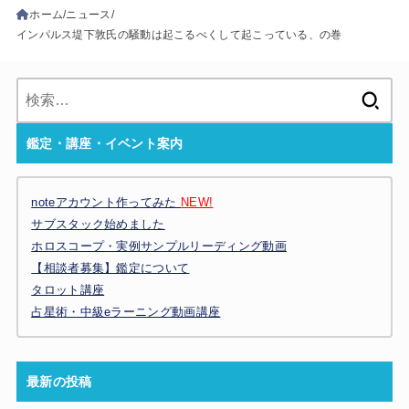
ホーム
ニュース
インパルス堤下敦氏の騒動は起こるべくして起こっている、の巻
検
索:
鑑定・講座・イベント案内
noteアカウント作ってみた
NEW!
サブスタック始めました
ホロスコープ・実例サンプルリーディング動画
【相談者募集】鑑定について
タロット講座
占星術・中級eラーニング動画講座
最新の投稿