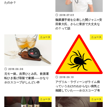
たのか？
2018.07.03
髄膜腫手術を公表した関ジャニ∞安
田章大氏、さらに骨折で大丈夫な
の？って話
ニュース
ニュース
2018.09.06
元モー娘。吉澤ひとみ氏、飲酒運
2018.09.10
転ひき逃げ容疑で逮捕――かなり
アヴリル・ラヴィーンがライム病
ホロスコープがしんどい件
っていうわけのわからない病気と
格闘していた――ホロスコープ考
ニュース
ニュース