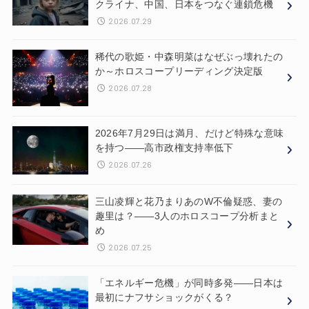
クライナ、中国、日本をつなぐ連鎖危機
2026.07.29
稀代の歌姫・中森明菜はなぜぶっ壊れたの
か～ホロスコープリーディング決定版
2026.07.28
2026年7月29日は満月、だけど特殊な意味
を持つ——高市政権支持率低下
2026.07.26
三山凌輝と花乃まりあのW不倫疑惑、妻の
趣里は？——3人のホロスコープ分析まと
め
2026.07.25
「エネルギー危機」が同時多発——日本は
最初にナフサショックがくる？