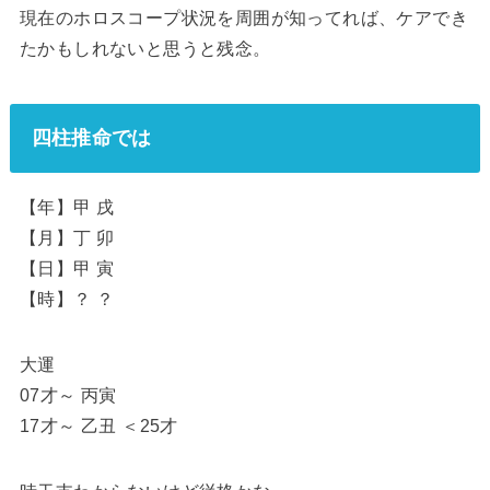
現在のホロスコープ状況を周囲が知ってれば、ケアでき
たかもしれないと思うと残念。
四柱推命では
【年】甲 戌
【月】丁 卯
【日】甲 寅
【時】？ ？
大運
07才～ 丙寅
17才～ 乙丑 ＜25才