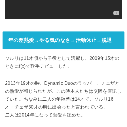
年の差熱愛→やる気のなさ→活動休止→脱退
ソルリは11才頃から子役として活躍し、2009年15才の
ときにf(x)で歌手デビューした。
2013年19才の時、Dynamic Duoのラッパー、チェザと
の熱愛が報じられたが、この時本人たちは交際を否認し
ていた。ちなみに二人の年齢差は14才で、ソルリ16
才・チェザ30才の時に出会ったと言われている。
二人は2014年になって熱愛を認めた。