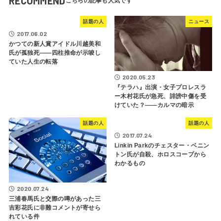
RECOMMEND
話題の人
ニュース
2017.06.02
かつての新人賞アイドル川越美和
氏が孤独死――四柱推命が示唆し
ていた人生の転落
2020.05.23
『テラハ』出演・女子プロレスラ
ー木村花氏が急死、誹謗中傷を受
けていた？――カルマの暗示
話題の人
話題の人
2017.07.24
Linkin Parkのチェスター・ベニン
トン氏が自殺、ホロスコープから
わかるもの
2020.07.24
三浦春馬氏と交際の噂があった三
吉彩花氏に非難コメントが寄せら
れている件