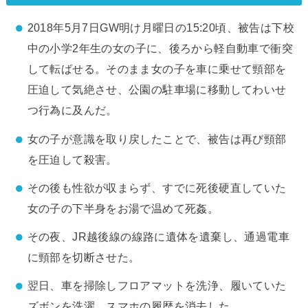
2018年5月7日GW明け月曜日の15:20頃、被告は下校
中の小学2年生の女の子に、後ろから軽自動車で衝突
して転ばせる。そのまま女の子を車に乗せて頸部を
圧迫して気絶させ、公園の駐車場に移動してわいせ
つ行為に及んだ。
女の子が意識を取り戻したことで、被告は再び頸部
を圧迫して殺害。
その後も性欲が収まらず、すでに死後硬直していた
女の子の下半身をお湯で温めて死姦。
その夜、JR越後線の線路に遺体を遺棄し、通過電車
に頸部を切断させた。
翌日、車を掃除しフロアマットを洗浄、履いていた
ズボンを洗濯、スマホの履歴を消去した。