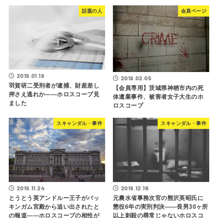
話題の人
会員ページ
2019.01.19
2019.02.05
羽賀研二受刑者が逮捕、財産差し
【会員専用】茨城県神栖市内の死
押さえ逃れか――ホロスコープ見
体遺棄事件、被害者女子大生のホ
ました
ロスコープ
スキャンダル・事件
スキャンダル・事件
2019.11.24
2019.12.16
とうとう英アンドルー王子がバッ
元農水省事務次官の熊沢英昭氏に
キンガム宮殿から追い出されたと
懲役6年の実刑判決――長男30ヶ所
の報道――ホロスコープの相性が
以上刺殺の尋常じゃないホロスコ