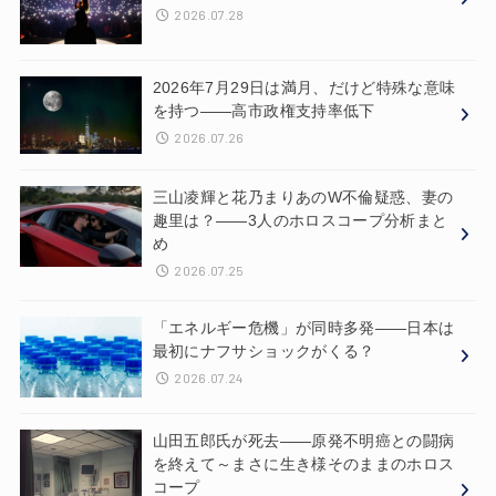
2026.07.28
2026年7月29日は満月、だけど特殊な意味
を持つ——高市政権支持率低下
2026.07.26
三山凌輝と花乃まりあのW不倫疑惑、妻の
趣里は？——3人のホロスコープ分析まと
め
2026.07.25
「エネルギー危機」が同時多発——日本は
最初にナフサショックがくる？
2026.07.24
山田五郎氏が死去——原発不明癌との闘病
を終えて～まさに生き様そのままのホロス
コープ