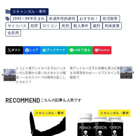
スキャンダル・事件
1993～94年生まれ
未成年性的虐待
おすすめ！
幼児殺害
サイコパス
犯罪
ロリコン
死刑
殺人事件
裁判
死体遺棄
会員用
とうとう英アンドルー王子がバッキ
英アンドルー王子が非難を受け公務
ンガム宮殿から追い出されたとの報
を当面見合わせ――エプスタイン氏
道――ホロスコープの相性が起こし
疑惑で
たカオス？
RECOMMEND
スキャンダル・事件
スキャンダル・事件