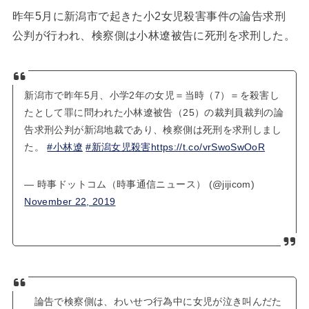
昨年5月に新潟市で起きた小2女児殺害事件の論告求刑
公判が行われ、検察側は小林遼被告に死刑を求刑した。
新潟市で昨年5月、小学2年の女児＝当時（7）＝を殺害し
たとして罪に問われた小林遼被告（25）の裁判員裁判の論
告求刑公判が新潟地裁であり、検察側は死刑を求刑しまし
た。
#小林遼
#新潟女児殺害
https://t.co/vrSwoSwOoR
— 時事ドットコム（時事通信ニュース） (@jijicom)
November 22, 2019
論告で検察側は、わいせつ行為中に女児が泣き叫んだた