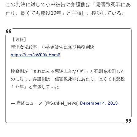
この判決に対して小林被告の弁護側は「傷害致死罪にあ
たり、長くても懲役10年」と主張し、控訴している。
【速報】
新潟女児殺害、小林遼被告に無期懲役判決
https://t.co/kW09kIHxm6
検察側が「まれにみる悪逆非道な犯行」と死刑を求刑した
のに対し、弁護側は「傷害致死罪にあたり、長くても懲役
１０年」と主張していた。
— 産経ニュース (@Sankei_news)
December 4, 2019