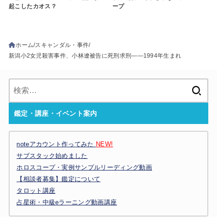
起こしたカオス？
ープ
ホーム
スキャンダル・事件
新潟小2女児殺害事件、小林遼被告に死刑求刑――1994年生まれ
検
索:
鑑定・講座・イベント案内
noteアカウント作ってみた
NEW!
サブスタック始めました
ホロスコープ・実例サンプルリーディング動画
【相談者募集】鑑定について
タロット講座
占星術・中級eラーニング動画講座