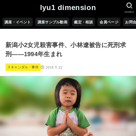
lyu1 dimension
SEARCH
講座・イベント
講座サンプル動画
鑑定・相談
会員ページ
お問
新潟小2女児殺害事件、小林遼被告に死刑求
刑――1994年生まれ
2019.11.22
スキャンダル・事件