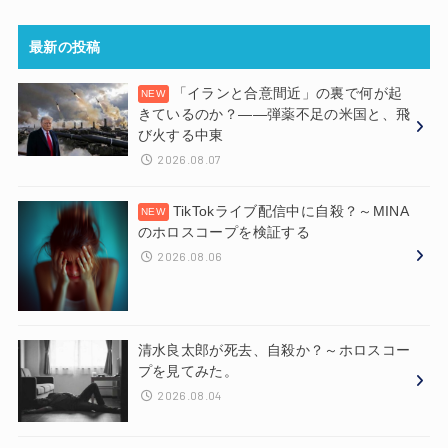
最新の投稿
「イランと合意間近」の裏で何が起
きているのか？——弾薬不足の米国と、飛
び火する中東
2026.08.07
TikTokライブ配信中に自殺？～MINA
のホロスコープを検証する
2026.08.06
清水良太郎が死去、自殺か？～ホロスコー
プを見てみた。
2026.08.04