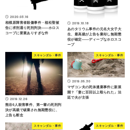
2020.03.16
相模原障害者殺傷事件・植松聖被
2019.10.18
告に求刑通り死刑判決――ホロス
あのタリウム事件の元名大女子大
コープに要素ありすぎな件
生、最高裁が上告を棄却し無期懲
役が確定――ディープなホロスコ
ープ
スキャンダル・事件
スキャンダル・事件
2019.05.30
マザコン夫の死体遺棄事件に新展
開？「妻に百回以上殴られた」法
廷で夫が主張
2019.12.26
熊谷6人殺害事件、第一審の死刑判
決が高裁で破棄され無期懲役に、
上告も断念
スキャンダル・事件
スキャンダル・事件