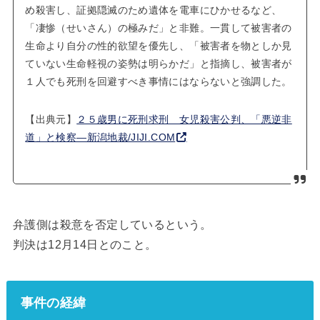
め殺害し、証拠隠滅のため遺体を電車にひかせるなど、
「凄惨（せいさん）の極みだ」と非難。一貫して被害者の
生命より自分の性的欲望を優先し、「被害者を物としか見
ていない生命軽視の姿勢は明らかだ」と指摘し、被害者が
１人でも死刑を回避すべき事情にはならないと強調した。
【出典元】
２５歳男に死刑求刑 女児殺害公判、「悪逆非
道」と検察―新潟地裁/JIJI.COM
弁護側は殺意を否定しているという。
判決は12月14日とのこと。
事件の経緯