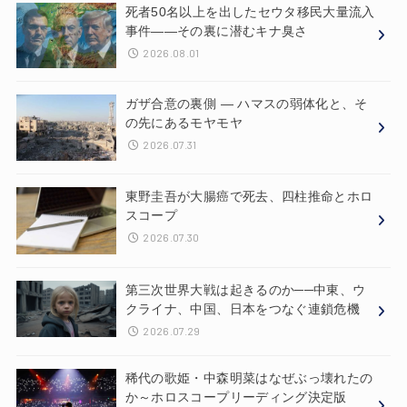
死者50名以上を出したセウタ移民大量流入
事件——その裏に潜むキナ臭さ
2026.08.01
ガザ合意の裏側 ― ハマスの弱体化と、そ
の先にあるモヤモヤ
2026.07.31
東野圭吾が大腸癌で死去、四柱推命とホロ
スコープ
2026.07.30
第三次世界大戦は起きるのか──中東、ウ
クライナ、中国、日本をつなぐ連鎖危機
2026.07.29
稀代の歌姫・中森明菜はなぜぶっ壊れたの
か～ホロスコープリーディング決定版