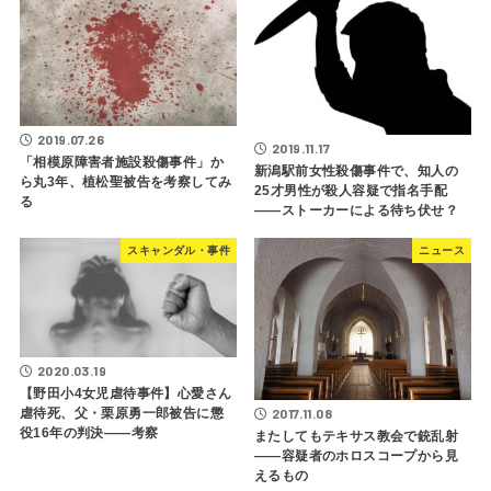
2019.07.26
2019.11.17
「相模原障害者施設殺傷事件」か
新潟駅前女性殺傷事件で、知人の
ら丸3年、植松聖被告を考察してみ
25才男性が殺人容疑で指名手配
る
――ストーカーによる待ち伏せ？
スキャンダル・事件
ニュース
2020.03.19
【野田小4女児虐待事件】心愛さん
虐待死、父・栗原勇一郎被告に懲
2017.11.08
役16年の判決――考察
またしてもテキサス教会で銃乱射
――容疑者のホロスコープから見
えるもの