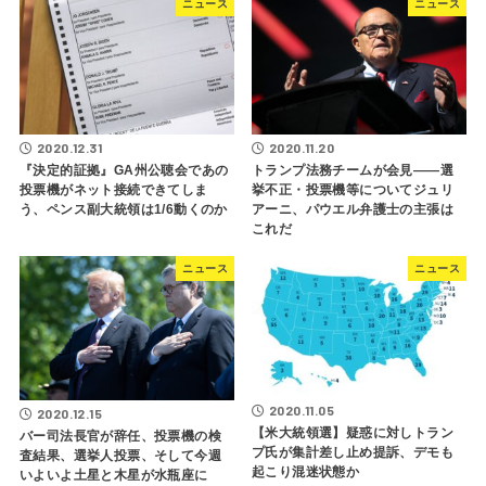
ニュース
ニュース
2020.12.31
2020.11.20
『決定的証拠』GA州公聴会であの
トランプ法務チームが会見――選
投票機がネット接続できてしま
挙不正・投票機等についてジュリ
う、ペンス副大統領は1/6動くのか
アーニ、パウエル弁護士の主張は
これだ
ニュース
ニュース
2020.11.05
2020.12.15
【米大統領選】疑惑に対しトラン
バー司法長官が辞任、投票機の検
プ氏が集計差し止め提訴、デモも
査結果、選挙人投票、そして今週
起こり混迷状態か
いよいよ土星と木星が水瓶座に