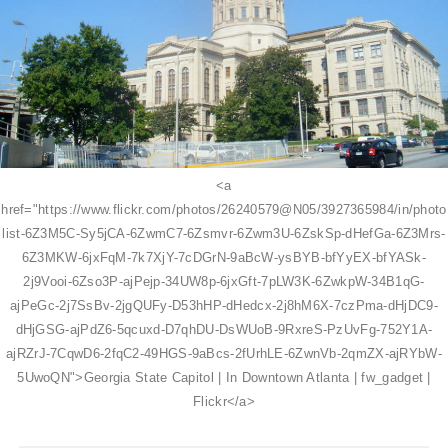
<a
href="https://www.flickr.com/photos/26240579@N05/3927365984/in/photo
list-6Z3M5C-Sy5jCA-6ZwmC7-6Zsmvr-6Zwm3U-6ZskSp-dHefGa-6Z3Mrs-
6Z3MKW-6jxFqM-7k7XjY-7cDGrN-9aBcW-ysBYB-bfYyEX-bfYASk-
2j9Vooi-6Zso3P-ajPejp-34UW8p-6jxGft-7pLW3K-6ZwkpW-34B1qG-
ajPeGc-2j7SsBv-2jgQUFy-D53hHP-dHedcx-2j8hM6X-7czPma-dHjDC9-
dHjGSG-ajPdZ6-5qcuxd-D7qhDU-DsWUoB-9RxreS-PzUvFg-752Y1A-
ajRZrJ-7CqwD6-2fqC2-49HGS-9aBcs-2fUrhLE-6ZwnVb-2qmZX-ajRYbW-
5UwoQN">Georgia State Capitol | In Downtown Atlanta | fw_gadget |
Flickr</a>