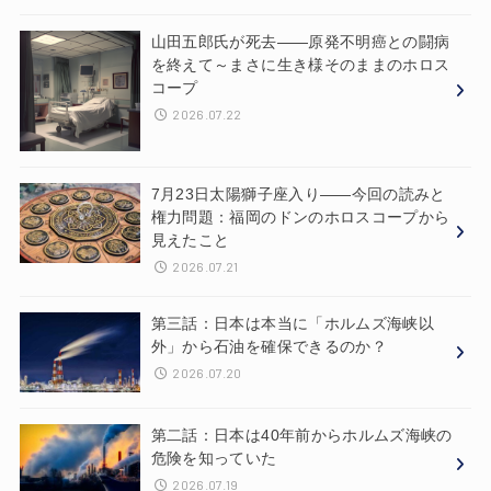
山田五郎氏が死去——原発不明癌との闘病
を終えて～まさに生き様そのままのホロス
コープ
2026.07.22
7月23日太陽獅子座入り——今回の読みと
権力問題：福岡のドンのホロスコープから
見えたこと
2026.07.21
第三話：日本は本当に「ホルムズ海峡以
外」から石油を確保できるのか？
2026.07.20
第二話：日本は40年前からホルムズ海峡の
危険を知っていた
2026.07.19