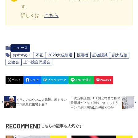
す。
詳しくは→
こちら
ニュース
おすすめ！
不正
2020大統領選
投票機
証拠隠滅
副大統領
公聴会
上下院合同議会
『決定的証拠』GA州公聴会であの
イランのロウハニ大統領、米トラン
投票機がネット接続できてしまう、
プ大統領に復讐予告？
ペンス副大統領は1/6動くのか
RECOMMEND