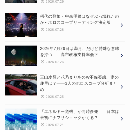
2026.07.29
稀代の歌姫・中森明菜はなぜぶっ壊れたの
か～ホロスコープリーディング決定版
2026.07.28
2026年7月29日は満月、だけど特殊な意味
を持つ——高市政権支持率低下
2026.07.26
三山凌輝と花乃まりあのW不倫疑惑、妻の
趣里は？——3人のホロスコープ分析まと
め
2026.07.25
「エネルギー危機」が同時多発——日本は
最初にナフサショックがくる？
2026.07.24