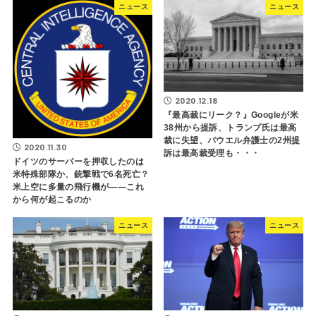
ニュース
ニュース
2020.12.18
『最高裁にリーク？』Googleが米
38州から提訴、トランプ氏は最高
裁に失望、パウエル弁護士の2州提
2020.11.30
訴は最高裁受理も・・・
ドイツのサーバーを押収したのは
米特殊部隊か、銃撃戦で6名死亡？
米上空に多量の飛行機が――これ
から何が起こるのか
ニュース
ニュース