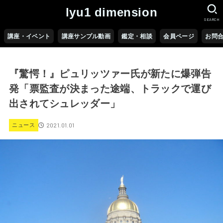
lyu1 dimension
SEARCH
講座・イベント
講座サンプル動画
鑑定・相談
会員ページ
お問
『驚愕！』ピュリッツァー氏が新たに爆弾告
発「票監査が決まった途端、トラックで運び
出されてシュレッダー」
2021.01.01
ニュース