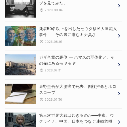
プを見てみた。
2026.08.04
死者50名以上を出したセウタ移民大量流入
事件——その裏に潜むキナ臭さ
2026.08.01
ガザ合意の裏側 ― ハマスの弱体化と、そ
の先にあるモヤモヤ
2026.07.31
東野圭吾が大腸癌で死去、四柱推命とホロ
スコープ
2026.07.30
第三次世界大戦は起きるのか──中東、ウ
クライナ、中国、日本をつなぐ連鎖危機