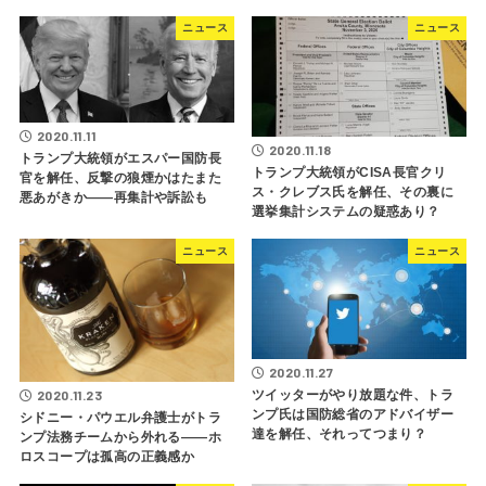
ニュース
ニュース
2020.11.11
2020.11.18
トランプ大統領がエスパー国防長
トランプ大統領がCISA長官クリ
官を解任、反撃の狼煙かはたまた
ス・クレブス氏を解任、その裏に
悪あがきか――再集計や訴訟も
選挙集計システムの疑惑あり？
ニュース
ニュース
2020.11.27
ツイッターがやり放題な件、トラ
2020.11.23
ンプ氏は国防総省のアドバイザー
シドニー・パウエル弁護士がトラ
達を解任、それってつまり？
ンプ法務チームから外れる――ホ
ロスコープは孤高の正義感か