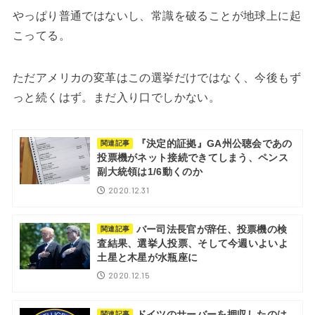
やっぱり普通ではないし、常識を破ることが地球上に起
こってる。
ただアメリカの変革はこの選挙だけではなく、今後もず
っと続くはず。まだ入り口でしかない。
『決定的証拠』GA州公聴会であの
関連記事
投票機がネット接続できてしまう、ペンス
副大統領は1/6動くのか
2020.12.31
バー司法長官が辞任、投票機の検
関連記事
査結果、選挙人投票、そして今週いよいよ
土星と木星が水瓶座に
2020.12.15
ドイツのサーバーを押収したのは
関連記事