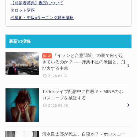
【相談者募集】鑑定について
タロット講座
占星術・中級eラーニング動画講座
最新の投稿
「イランと合意間近」の裏で何が起
きているのか？——弾薬不足の米国と、飛
び火する中東
2026.08.07
TikTokライブ配信中に自殺？～MINAのホ
ロスコープを検証する
2026.08.06
清水良太郎が死去、自殺か？～ホロスコー