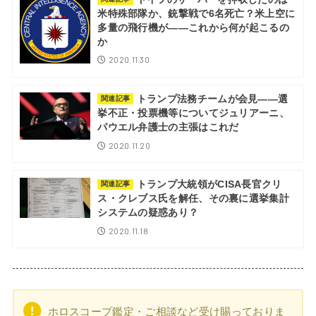
米特殊部隊か、銃撃戦で6名死亡？米上空に
多量の飛行機が――これから何が起こるの
か
2020.11.30
トランプ法務チームが会見――選
関連記事
挙不正・投票機等についてジュリアーニ、
パウエル弁護士の主張はこれだ
2020.11.20
トランプ大統領がCISA長官クリ
関連記事
ス・クレブス氏を解任、その裏に選挙集計
システムの疑惑あり？
2020.11.18
ホロスコープ鑑定・ご相談など受け賜っておりま