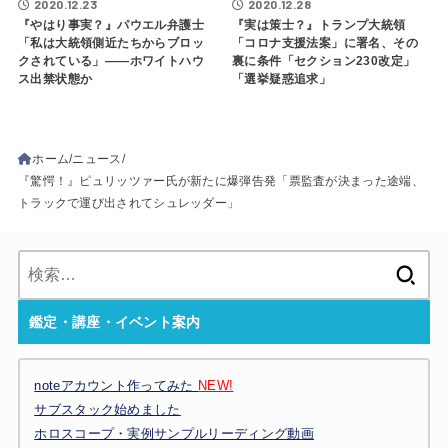
2020.12.23
2020.12.28
『やはり事実？』パウエル弁護士
『実は策士？』トランプ大統領
「私は大統領側近たちからブロッ
「コロナ支援法案」に署名、その
クされている」――ホワイトハウ
裏に条件「セクション230改定」
ス出禁状態か
「選挙疑惑追求」
ホーム
ニュース
『驚愕！』ピュリッツァー氏が新たに爆弾告発「票監査が決まった途端、
トラックで運び出されてシュレッダー」
検
索:
鑑定・講座・イベント案内
noteアカウント作ってみた
NEW!
サブスタック始めました
ホロスコープ・実例サンプルリーディング動画