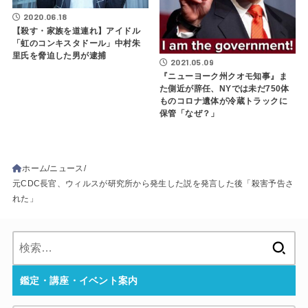
2020.06.18
【殺す・家族を道連れ】アイドル
「虹のコンキスタドール」中村朱
里氏を脅迫した男が逮捕
2021.05.09
『ニューヨーク州クオモ知事』ま
た側近が辞任、NYでは未だ750体
ものコロナ遺体が冷蔵トラックに
保管「なぜ？」
ホーム
ニュース
元CDC長官、ウィルスが研究所から発生した説を発言した後「殺害予告さ
れた」
検
索:
鑑定・講座・イベント案内