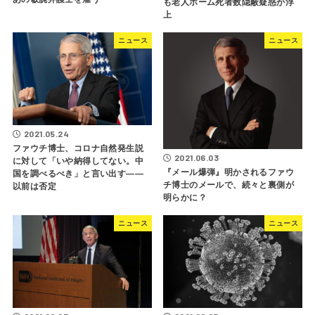
も老人ホーム死者数隠蔽疑惑が浮
上
ニュース
ニュース
2021.05.24
ファウチ博士、コロナ自然発生説
2021.06.03
に対して「いや納得してない。中
『メール爆弾』明かされるファウ
国を調べるべき」と言い出す――
チ博士のメールで、続々と裏側が
以前は否定
明らかに？
ニュース
ニュース