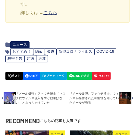
す。
詳しくは→
こちら
ニュース
おすすめ！
隠蔽
脅迫
新型コロナウィルス
COVID-19
殺害予告
起源
追放
『メール爆弾』ファウチ博士「マス
『メール爆弾』ファウチ博士、ウィ
クにウィルス侵入を防ぐ効果はな
ルスが操作された可能性を知ってい
い」とぶっちゃけていた
たメールが発覚
RECOMMEND
ニュース
ニュース