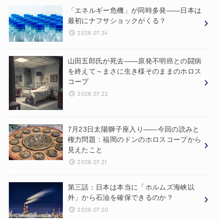
「エネルギー危機」が同時多発——日本は
最初にナフサショックがくる？
2026.07.24
山田五郎氏が死去——原発不明癌との闘病
を終えて～まさに生き様そのままのホロス
コープ
2026.07.22
7月23日太陽獅子座入り——今回の読みと
権力問題：福岡のドンのホロスコープから
見えたこと
2026.07.21
第三話：日本は本当に「ホルムズ海峡以
外」から石油を確保できるのか？
2026.07.20