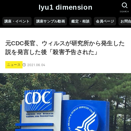
lyu1 dimension
SEARCH
講座・イベント
講座サンプル動画
鑑定・相談
会員ページ
お問
元CDC長官、ウィルスが研究所から発生した
説を発言した後「殺害予告された」
2021.06.04
ニュース