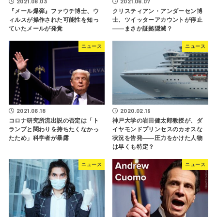
2021.06.03
2021.06.07
『メール爆弾』ファウチ博士、ウ
クリスティアン・アンダーセン博
ィルスが操作された可能性を知っ
士、ツイッターアカウントが停止
ていたメールが発覚
――まさか証拠隠滅？
ニュース
ニュース
2021.06.18
2020.02.19
コロナ研究所流出説の否定は「ト
神戸大学の岩田健太郎教授が、ダ
ランプと関わりを持ちたくなかっ
イヤモンドプリンセスのカオスな
たため」科学者が暴露
状況を告発――圧力をかけた人物
は早くも特定？
ニュース
ニュース