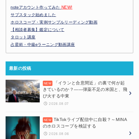
noteアカウント作ってみた
NEW!
サブスタック始めました
ホロスコープ・実例サンプルリーディング動画
【相談者募集】鑑定について
タロット講座
占星術・中級eラーニング動画講座
最新の投稿
「イランと合意間近」の裏で何が起
きているのか？——弾薬不足の米国と、飛
び火する中東
2026.08.07
TikTokライブ配信中に自殺？～MINA
のホロスコープを検証する
2026.08.06