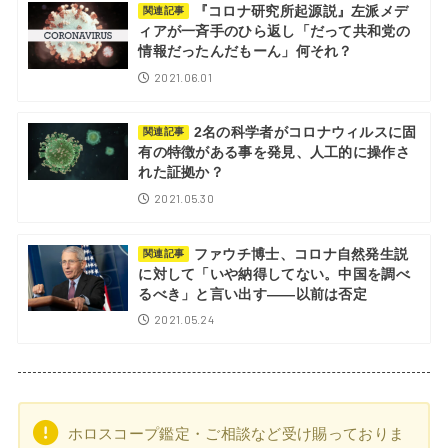
『コロナ研究所起源説』左派メデ
関連記事
ィアが一斉手のひら返し「だって共和党の
情報だったんだもーん」何それ？
2021.06.01
2名の科学者がコロナウィルスに固
関連記事
有の特徴がある事を発見、人工的に操作さ
れた証拠か？
2021.05.30
ファウチ博士、コロナ自然発生説
関連記事
に対して「いや納得してない。中国を調べ
るべき」と言い出す――以前は否定
2021.05.24
ホロスコープ鑑定・ご相談など受け賜っておりま