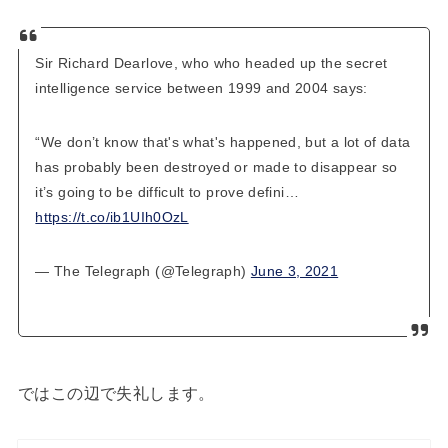
Sir Richard Dearlove, who who headed up the secret
intelligence service between 1999 and 2004 says:
“We don’t know that's what's happened, but a lot of data
has probably been destroyed or made to disappear so
it’s going to be difficult to prove defini…
https://t.co/ib1UIh0OzL
— The Telegraph (@Telegraph)
June 3, 2021
ではこの辺で失礼します。