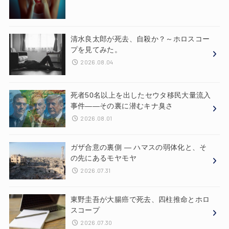
清水良太郎が死去、自殺か？～ホロスコー
プを見てみた。
2026.08.04
死者50名以上を出したセウタ移民大量流入
事件——その裏に潜むキナ臭さ
2026.08.01
ガザ合意の裏側 ― ハマスの弱体化と、そ
の先にあるモヤモヤ
2026.07.31
東野圭吾が大腸癌で死去、四柱推命とホロ
スコープ
2026.07.30