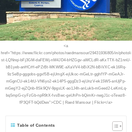
<a
href="https://www.flickr.com/photos/raedmansour/29431936805/in/photoli
st-LQNnqi-bFj3GM-daFEWj-nM4JD4-bHZGgv-aWCLdR-aKxTTX-bZ1nnU-
bB1yeb-anHCrH-ePZrBt-MKW9E-aXaVV4-bBiX2N-bBiVXC-ek16Rq-
9zSeBp-gggobs-ggxf5B-ejUmgX-ejUkoc-mGeLtr-gghfYP-mGeAJr-
mGgnCU-ek14tU-VN6yo2-ek14P5-gggDz3-ejUnzV-ek15W5-anUjPp-
mGegY2-ejZQnb-8Sk9QV-9pgsLK-ao1J4h-anLukb-mGeed2-LeKmLq-
bq5mpG-cyFzGb-npR9tX-fvsBwc-geUhPn-bQimKr-nwgJ1c-oTewz8-
fP3QFT-bQdDwx">CDC | Raed Mansour | Flickr</a>
Table of Contents