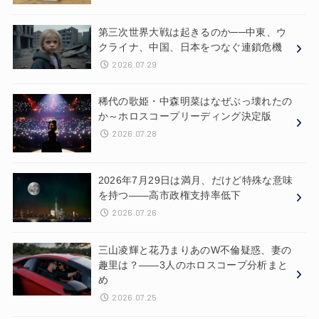
第三次世界大戦は起きるのか──中東、ウ
クライナ、中国、日本をつなぐ連鎖危機
2026.07.29
稀代の歌姫・中森明菜はなぜぶっ壊れたの
か～ホロスコープリーディング決定版
2026.07.28
2026年7月29日は満月、だけど特殊な意味
を持つ——高市政権支持率低下
2026.07.26
三山凌輝と花乃まりあのW不倫疑惑、妻の
趣里は？——3人のホロスコープ分析まと
め
2026.07.25