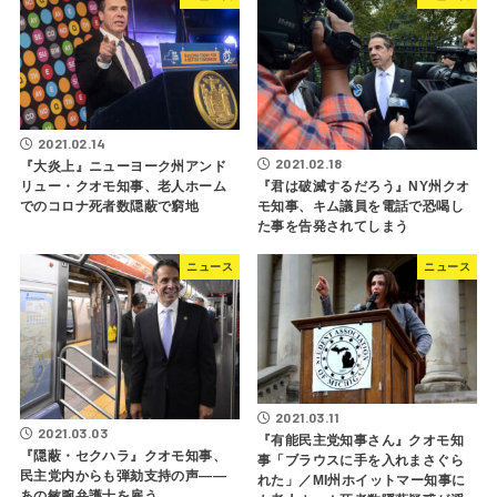
2021.02.14
2021.02.18
『大炎上』ニューヨーク州アンド
『君は破滅するだろう』NY州クオ
リュー・クオモ知事、老人ホーム
モ知事、キム議員を電話で恐喝し
でのコロナ死者数隠蔽で窮地
た事を告発されてしまう
ニュース
ニュース
2021.03.11
2021.03.03
『有能民主党知事さん』クオモ知
『隠蔽・セクハラ』クオモ知事、
事「ブラウスに手を入れまさぐら
民主党内からも弾劾支持の声――
れた」／MI州ホイットマー知事に
あの敏腕弁護士を雇う