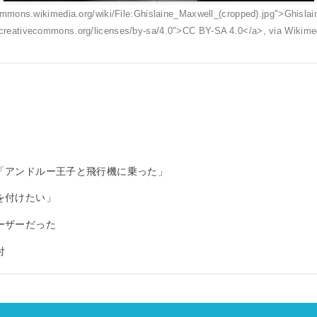
ommons.wikimedia.org/wiki/File:Ghislaine_Maxwell_(cropped).jpg">Ghisla
//creativecommons.org/licenses/by-sa/4.0">CC BY-SA 4.0</a>, via Wiki
「アンドルー王子と飛行機に乗った」
を付けたい」
ーザーだった
付