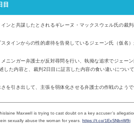
日目
タインと共謀したとされるギレーヌ・マックスウェル氏の裁判
プスタインからの性的虐待を告発しているジェーン氏（仮名）
・メニンガー弁護士が反対尋問を行い、執拗な追求でジェーン
供述した内容と、裁判2日目に証言した内容の食い違いについ
昧さを引き出して、主張を弱体化させる弁護士の作戦のようで
hislaine Maxwell is trying to cast doubt on a key accuser’s allegation
stein sexually abuse the woman for years.
https://t.co/1ExSNbnW9i