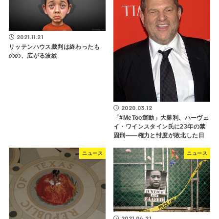
2021.11.21
リッテンハウス裁判は終わったも
のの、広がる波紋
2020.03.12
「#MeToo運動」大勝利、ハーヴェ
イ・ワインスタイン氏に23年の禁
固刑――権力と忖度が敗北した日
ニュース
ニュース
2021.04.21