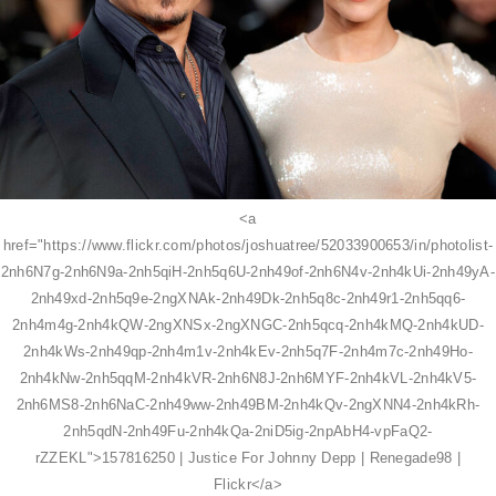
<a
href="https://www.flickr.com/photos/joshuatree/52033900653/in/photolist-
2nh6N7g-2nh6N9a-2nh5qiH-2nh5q6U-2nh49of-2nh6N4v-2nh4kUi-2nh49yA-
2nh49xd-2nh5q9e-2ngXNAk-2nh49Dk-2nh5q8c-2nh49r1-2nh5qq6-
2nh4m4g-2nh4kQW-2ngXNSx-2ngXNGC-2nh5qcq-2nh4kMQ-2nh4kUD-
2nh4kWs-2nh49qp-2nh4m1v-2nh4kEv-2nh5q7F-2nh4m7c-2nh49Ho-
2nh4kNw-2nh5qqM-2nh4kVR-2nh6N8J-2nh6MYF-2nh4kVL-2nh4kV5-
2nh6MS8-2nh6NaC-2nh49ww-2nh49BM-2nh4kQv-2ngXNN4-2nh4kRh-
2nh5qdN-2nh49Fu-2nh4kQa-2niD5ig-2npAbH4-vpFaQ2-
rZZEKL">157816250 | Justice For Johnny Depp | Renegade98 |
Flickr</a>