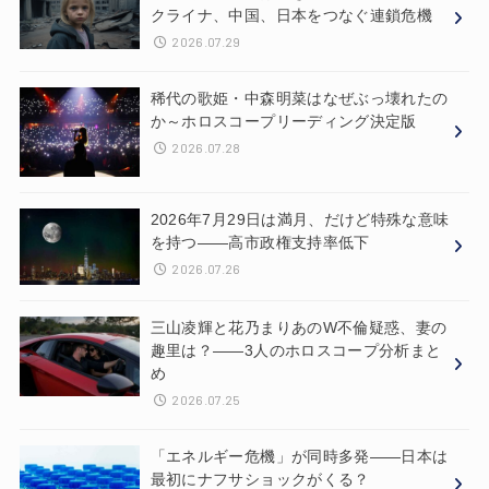
クライナ、中国、日本をつなぐ連鎖危機
2026.07.29
稀代の歌姫・中森明菜はなぜぶっ壊れたの
か～ホロスコープリーディング決定版
2026.07.28
2026年7月29日は満月、だけど特殊な意味
を持つ——高市政権支持率低下
2026.07.26
三山凌輝と花乃まりあのW不倫疑惑、妻の
趣里は？——3人のホロスコープ分析まと
め
2026.07.25
「エネルギー危機」が同時多発——日本は
最初にナフサショックがくる？