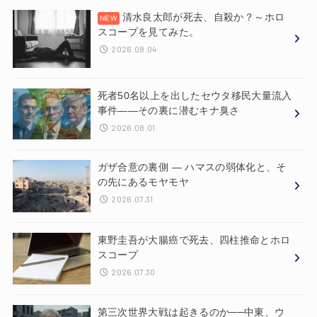
清水良太郎が死去、自殺か？～ホロ
スコープを見てみた。
2026.08.04
死者50名以上を出したセウタ移民大量流入
事件——その裏に潜むキナ臭さ
2026.08.01
ガザ合意の裏側 ― ハマスの弱体化と、そ
の先にあるモヤモヤ
2026.07.31
東野圭吾が大腸癌で死去、四柱推命とホロ
スコープ
2026.07.30
第三次世界大戦は起きるのか──中東、ウ