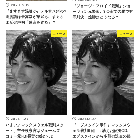
2020.12.12
『ジョージ・フロイド裁判』ショ
『ますます混迷か』テキサス州の4
ーヴィン元警官、3つ全ての罪で有
州提訴は最高裁が棄却も、すぐさ
罪判決、控訴はどうなる？
ま反発声明「連合を作る」？
ニュース
ニュース
2021.11.29
2021.12.07
いよいよマックスウェル裁判スタ
『エプスタイン事件』マックスウ
ート、主任検察官はジェームズ・
ェル裁判6日目：消えた証拠CD、
コミー元FBI長官の娘だった
エプスタインから多額の送金の銀