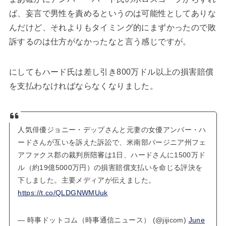
ば、妄言で男性を責めるというのは可能性としてありな
んだけど、それよりもタイミング的にまずかったので敗
訴するのは仕方がなかったなと言う感じですが。
にしてもハード氏は差し引き800万ドル以上の損害賠償
を支払わなければならなくなりました。
人気俳優ジョニー・デップさんと元妻の女優アンバー・ハ
ードさんが互いを訴えた訴訟で、米南部バージニア州フェ
アファクス郡の裁判所陪審は1日、ハードさんに1500万ド
ル（約19億5000万円）の損害賠償支払いを命じる評決を
下しました。主要メディアが伝えました。
https://t.co/QLDGNWMUuk
— 時事ドットコム（時事通信ニュース） (@jijicom)
June