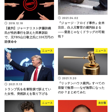
2021.04.02
2019.12.18
『ジョージ・フロイド事件』全米
注目、白人元警官の裁判始まる
【裁判】ジャーナリスト伊藤詩織
――窒息じゃなくドラッグの可能
氏が性的暴行を訴えた民事訴訟
性？
で、元TBS山口敬之氏に330万円の
賠償命令
ニュース
ニュース
2021.11.20
『リッテンハウス裁判』すべての
2021.11.13
容疑で無罪――なぜ無罪になった
トランプ氏を名誉毀損で訴えてい
のか？まとめてみた
た女性、突然訴えを取り下げる
ニュース
未分類