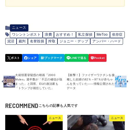
ニュース
ワシントンポスト
浪費
おすすめ！
私立探偵
MeToo
依存症
泥沼
裁判
名誉毀損
搾取
ジョニー・デップ
アンバー・ハード
大統領選挙疑惑の映画『2000
【衝撃！】ファイザーワクチンを接
Mules』過半数が「不正の確信が強
種した妊婦の82％～97％が赤ちゃ
まった」と回答、EUの政治家も
んを失っていた――情報公開された
「トランプが就任していた」
データ
RECOMMEND
ニュース
ニュース