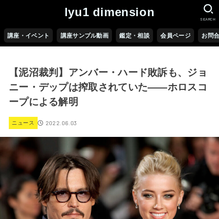
lyu1 dimension
SEARCH
講座・イベント
講座サンプル動画
鑑定・相談
会員ページ
お問
【泥沼裁判】アンバー・ハード敗訴も、ジョ
ニー・デップは搾取されていた――ホロスコ
ープによる解明
2022.06.03
ニュース