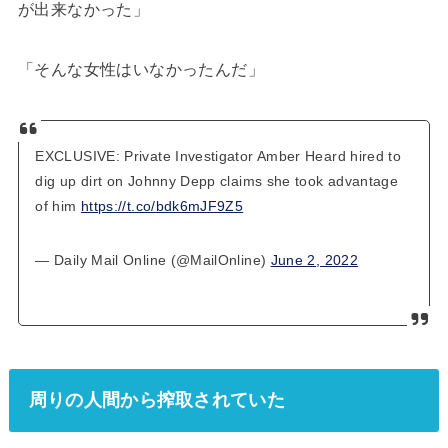
が出来なかった」
「そんな女性はいなかったんだ」
EXCLUSIVE: Private Investigator Amber Heard hired to
dig up dirt on Johnny Depp claims she took advantage
of him
https://t.co/bdk6mJF9Z5
— Daily Mail Online (@MailOnline)
June 2, 2022
周りの人間から搾取されていた