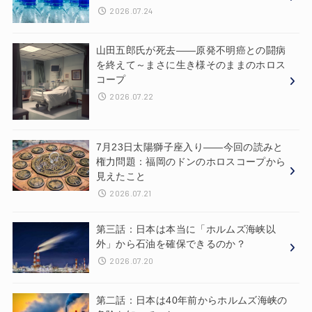
2026.07.24
山田五郎氏が死去——原発不明癌との闘病
を終えて～まさに生き様そのままのホロス
コープ
2026.07.22
7月23日太陽獅子座入り——今回の読みと
権力問題：福岡のドンのホロスコープから
見えたこと
2026.07.21
第三話：日本は本当に「ホルムズ海峡以
外」から石油を確保できるのか？
2026.07.20
第二話：日本は40年前からホルムズ海峡の