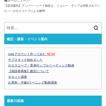
ホーム
ニュース
【泥沼裁判】アンバー・ハード敗訴も、ジョニー・デップは搾取されてい
た――ホロスコープによる解明
検
索:
鑑定・講座・イベント案内
noteアカウント作ってみた
NEW!
サブスタック始めました
ホロスコープ・実例サンプルリーディング動画
【相談者募集】鑑定について
タロット講座
占星術・中級eラーニング動画講座
最新の投稿