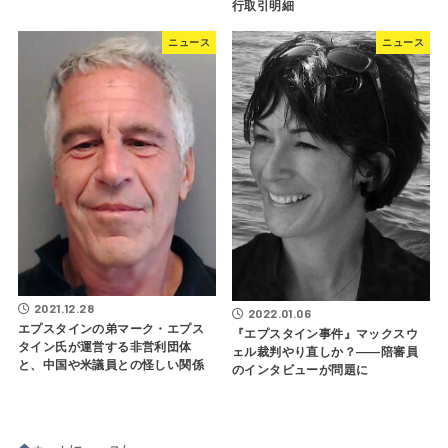
行取引明細
ニュース
ニュース
2021.12.28
2022.01.06
エプスタインの弟マーク・エプス
『エプスタイン事件』マックスウ
タイン氏が運営する非営利団体
ェル裁判やり直しか？――陪審員
と、中国や米議員との怪しい関係
のインタビューが問題に