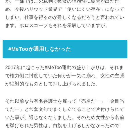
が、一部ではこの裁判で彼女の信頼性に疑問が出たた
め、今後ハリウッド業界で「使いにくい存在」になって
しまい、仕事を得るのが難しくなるだろうと言われてい
ます。ホロスコープもそれを示唆していますが。
#MeTooが通用しなかった
2017年に起こった#MeToo運動の盛り上がりは、それま
で権力側に忖度していた何かが一気に崩れ、女性の主張
が絶対的なものとして押し上げられました。
それ以前なら有名弁護士を雇って「売名だー」「金目当
てだー」と常套文句でまくし立てることで片付けられて
いた事が、通じなくなりました。そのため女性から名前
を挙げられた男性は、白旗を上げるしかなかったので