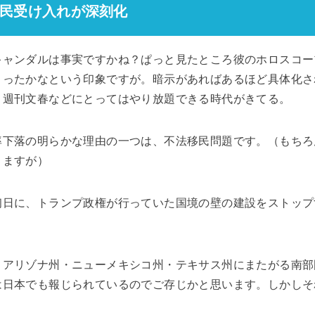
民受け入れが深刻化
キャンダルは事実ですかね？ぱっと見たところ彼のホロスコー
まったかなという印象ですが。暗示があればあるほど具体化さ
、週刊文春などにとってはやり放題できる時代がきてる。
率下落の明らかな理由の一つは、不法移民問題です。（もちろ
りますが）
初日に、トランプ政権が行っていた国境の壁の建設をストップ
・アリゾナ州・ニューメキシコ州・テキサス州にまたがる南部
は日本でも報じられているのでご存じかと思います。しかしそ