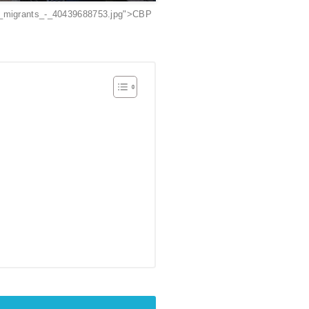
of_migrants_-_40439688753.jpg">CBP