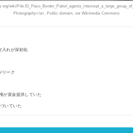
a.org/wiki/File:El_Paso_Border_Patrol_agents_intercept_a_large_group_
Photography</a>, Public domain, via Wikimedia Commons
け入れが深刻化
がリーク
政権が資金提供していた
気づいていた