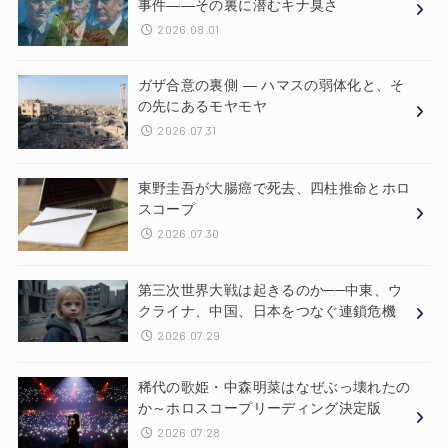
事件——その裏に潜むキナ臭さ
2026.08.01
ガザ合意の裏側 ― ハマスの弱体化と、そ
の先にあるモヤモヤ
2026.07.31
東野圭吾が大腸癌で死去、四柱推命とホロ
スコープ
2026.07.30
第三次世界大戦は起きるのか──中東、ウ
クライナ、中国、日本をつなぐ連鎖危機
2026.07.29
稀代の歌姫・中森明菜はなぜぶっ壊れたの
か～ホロスコープリーディング決定版
2026.07.28