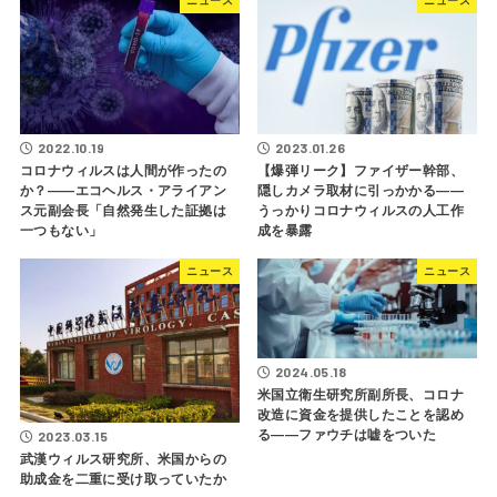
ニュース
ニュース
2022.10.19
2023.01.26
コロナウィルスは人間が作ったの
【爆弾リーク】ファイザー幹部、
か？――エコヘルス・アライアン
隠しカメラ取材に引っかかる――
ス元副会長「自然発生した証拠は
うっかりコロナウィルスの人工作
一つもない」
成を暴露
ニュース
ニュース
2024.05.18
米国立衛生研究所副所長、コロナ
改造に資金を提供したことを認め
る――ファウチは嘘をついた
2023.03.15
武漢ウィルス研究所、米国からの
助成金を二重に受け取っていたか