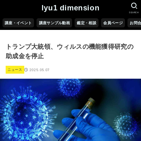
lyu1 dimension
SEARCH
講座・イベント
講座サンプル動画
鑑定・相談
会員ページ
お問
トランプ大統領、ウィルスの機能獲得研究の
助成金を停止
2025.05.07
ニュース