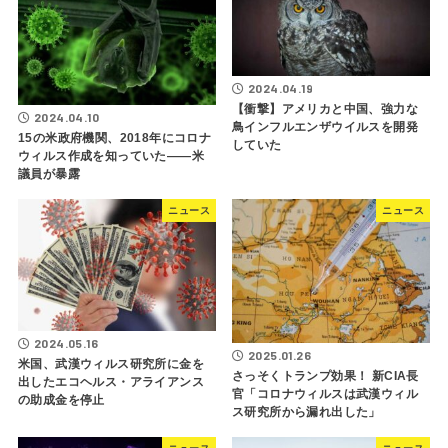
2024.04.19
【衝撃】アメリカと中国、強力な
2024.04.10
鳥インフルエンザウイルスを開発
15の米政府機関、2018年にコロナ
していた
ウィルス作成を知っていた――米
議員が暴露
ニュース
ニュース
2024.05.16
2025.01.26
米国、武漢ウィルス研究所に金を
さっそくトランプ効果！ 新CIA長
出したエコヘルス・アライアンス
官「コロナウィルスは武漢ウィル
の助成金を停止
ス研究所から漏れ出した」