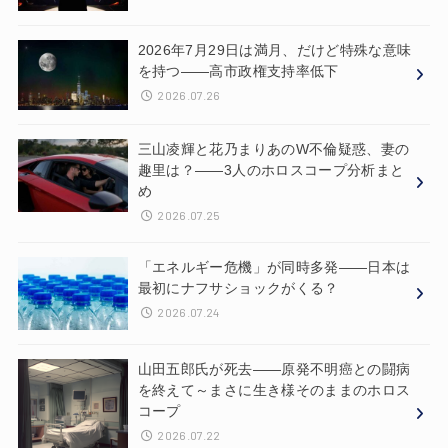
2026年7月29日は満月、だけど特殊な意味
を持つ——高市政権支持率低下
2026.07.26
三山凌輝と花乃まりあのW不倫疑惑、妻の
趣里は？——3人のホロスコープ分析まと
め
2026.07.25
「エネルギー危機」が同時多発——日本は
最初にナフサショックがくる？
2026.07.24
山田五郎氏が死去——原発不明癌との闘病
を終えて～まさに生き様そのままのホロス
コープ
2026.07.22