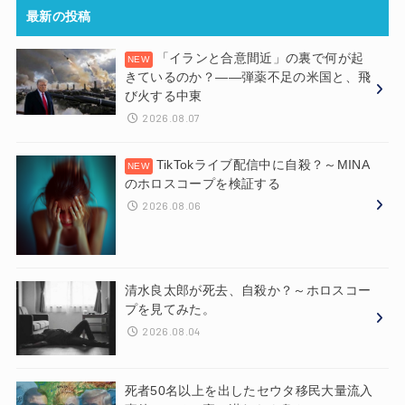
最新の投稿
「イランと合意間近」の裏で何が起
きているのか？——弾薬不足の米国と、飛
び火する中東
2026.08.07
TikTokライブ配信中に自殺？～MINA
のホロスコープを検証する
2026.08.06
清水良太郎が死去、自殺か？～ホロスコー
プを見てみた。
2026.08.04
死者50名以上を出したセウタ移民大量流入