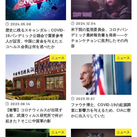
2024.12.04
2024.05.06
米下院の監視委員会、コロナパン
歴史に残るスキャンダル：COVID-
デミック最終報告書を発表――ケ
19パンデミック公聴会で重要参考
チョンケチョンに批判したその内
人が証言、中国に資金を与えたエ
容
コヘルス会長は何を述べたか
ニュース
ニュース
2023.10.01
2023.06.14
ファウチ博士、COVID-19の起源調
【衝撃】コロナウィルスが出現す
査に影響力を与えるため、CIAに密
る前、武漢ウィルス研究所で何が
かに出入りしていた
起きた？そこに中国軍の影
ニュース
ニュース