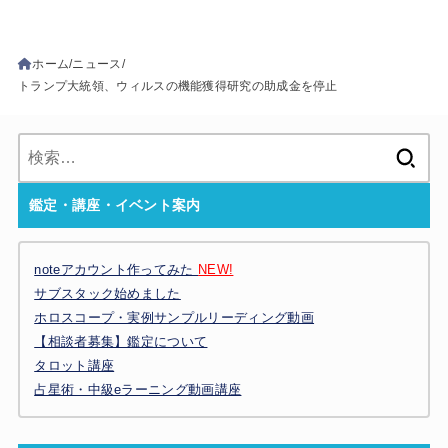
ホーム
ニュース
トランプ大統領、ウィルスの機能獲得研究の助成金を停止
検
索:
鑑定・講座・イベント案内
noteアカウント作ってみた
NEW!
サブスタック始めました
ホロスコープ・実例サンプルリーディング動画
【相談者募集】鑑定について
タロット講座
占星術・中級eラーニング動画講座