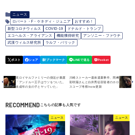
ニュース
ロバート・F・ケネディ・ジュニア
おすすめ！
新型コロナウィルス
COVID-19
ドナルド・トランプ
エコヘルス・アライアンス
機能獲得研究
アンソニー・ファウチ
武漢ウィルス研究所
ラルフ・バリック
英ロイヤルファミリーの側近が暴露
川崎ストーカー遺体遺棄事件、岡﨑
「アンドルー王子はウソをついた。
彩咲陽さんと白井秀征容疑者のホロ
未成年の女の子とヤッていた」
スコープ考察/note更新
RECOMMEND
ニュース
ニュース