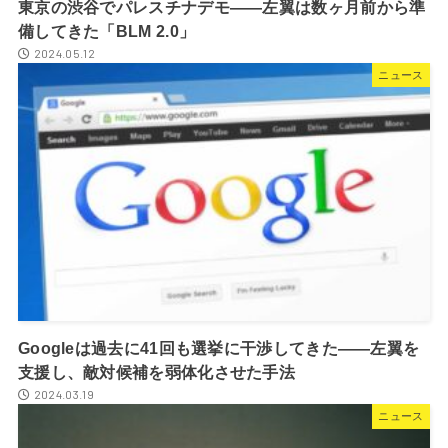
東京の渋谷でパレスチナデモ――左翼は数ヶ月前から準
備してきた「BLM 2.0」
2024.05.12
ニュース
Googleは過去に41回も選挙に干渉してきた――左翼を
支援し、敵対候補を弱体化させた手法
2024.03.19
ニュース