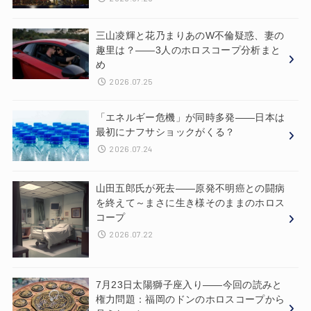
三山凌輝と花乃まりあのW不倫疑惑、妻の
趣里は？——3人のホロスコープ分析まと
め
2026.07.25
「エネルギー危機」が同時多発——日本は
最初にナフサショックがくる？
2026.07.24
山田五郎氏が死去——原発不明癌との闘病
を終えて～まさに生き様そのままのホロス
コープ
2026.07.22
7月23日太陽獅子座入り——今回の読みと
権力問題：福岡のドンのホロスコープから