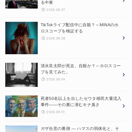
る中東
2026.08.07
TikTokライブ配信中に自殺？～MINAのホ
ロスコープを検証する
2026.08.06
清水良太郎が死去、自殺か？～ホロスコー
プを見てみた。
2026.08.04
死者50名以上を出したセウタ移民大量流入
事件——その裏に潜むキナ臭さ
2026.08.01
ガザ合意の裏側 ― ハマスの弱体化と、そ