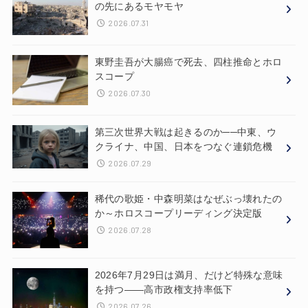
の先にあるモヤモヤ
2026.07.31
東野圭吾が大腸癌で死去、四柱推命とホロ
スコープ
2026.07.30
第三次世界大戦は起きるのか──中東、ウ
クライナ、中国、日本をつなぐ連鎖危機
2026.07.29
稀代の歌姫・中森明菜はなぜぶっ壊れたの
か～ホロスコープリーディング決定版
2026.07.28
2026年7月29日は満月、だけど特殊な意味
を持つ——高市政権支持率低下
2026.07.26