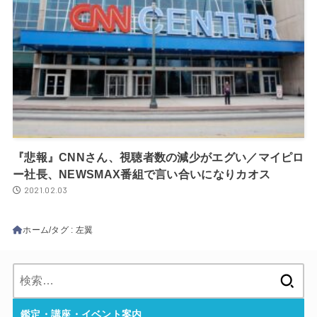
『悲報』CNNさん、視聴者数の減少がエグい／マイピロ
ー社長、NEWSMAX番組で言い合いになりカオス
2021.02.03
ホーム
タグ : 左翼
検
索:
鑑定・講座・イベント案内