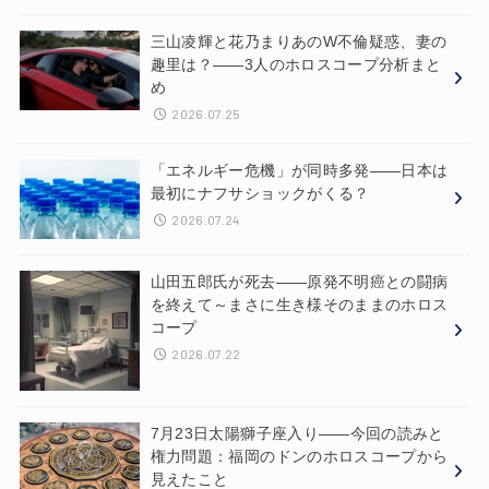
三山凌輝と花乃まりあのW不倫疑惑、妻の
趣里は？——3人のホロスコープ分析まと
め
2026.07.25
「エネルギー危機」が同時多発——日本は
最初にナフサショックがくる？
2026.07.24
山田五郎氏が死去——原発不明癌との闘病
を終えて～まさに生き様そのままのホロス
コープ
2026.07.22
7月23日太陽獅子座入り——今回の読みと
権力問題：福岡のドンのホロスコープから
見えたこと