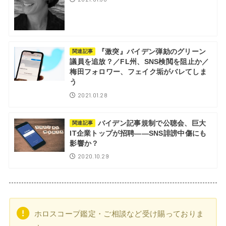
『激突』バイデン弾劾のグリーン
関連記事
議員を追放？／FL州、SNS検閲を阻止か／
梅田フォロワー、フェイク垢がバレてしま
う
2021.01.28
バイデン記事規制で公聴会、巨大
関連記事
IT企業トップが招聘――SNS誹謗中傷にも
影響か？
2020.10.29
ホロスコープ鑑定・ご相談など受け賜っておりま