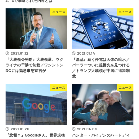
2、3で暴露された内容とは
ニュース
ニュース
2021.01.12
2021.01.14
『大統領令発動』大統領選、ウク
『混乱』続く停電は天体の暗示／
ライナの干渉で制裁／ワシントン
パーラーついに提携先を見つける
DCには緊急事態宣言が
／トランプ大統領が中国に追加制
裁
ニュース
ニュース
2021.01.26
2021.04.09
『悲報？』Googleさん、世界規模
ハンター・バイデンのハードディ