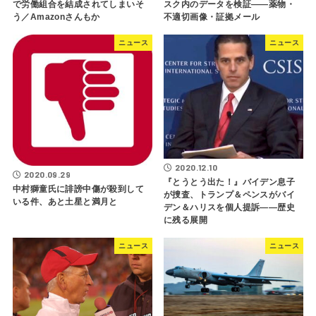
で労働組合を結成されてしまいそ
スク内のデータを検証――薬物・
う／Amazonさんもか
不適切画像・証拠メール
ニュース
ニュース
2020.12.10
2020.09.29
『とうとう出た！』バイデン息子
中村獅童氏に誹謗中傷が殺到して
が捜査、トランプ＆ペンスがバイ
いる件、あと土星と満月と
デン＆ハリスを個人提訴――歴史
に残る展開
ニュース
ニュース