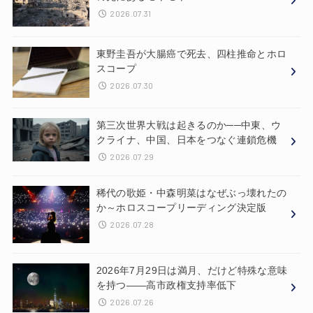
2026.07.31
東野圭吾が大腸癌で死去、四柱推命とホロ
スコープ
2026.07.30
第三次世界大戦は起きるのか──中東、ウ
クライナ、中国、日本をつなぐ連鎖危機
2026.07.29
稀代の歌姫・中森明菜はなぜぶっ壊れたの
か～ホロスコープリーディング決定版
2026.07.28
2026年7月29日は満月、だけど特殊な意味
を持つ——高市政権支持率低下
2026.07.26