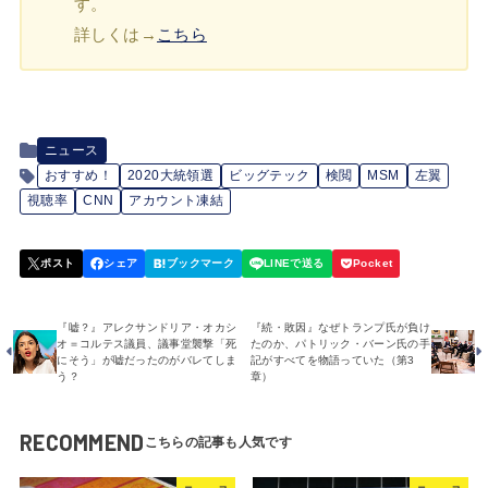
す。
詳しくは→
こちら
ニュース
おすすめ！
2020大統領選
ビッグテック
検閲
MSM
左翼
視聴率
CNN
アカウント凍結
『嘘？』アレクサンドリア・オカシ
『続・敗因』なぜトランプ氏が負け
オ＝コルテス議員、議事堂襲撃「死
たのか、パトリック・バーン氏の手
にそう」が嘘だったのがバレてしま
記がすべてを物語っていた（第3
う？
章）
RECOMMEND