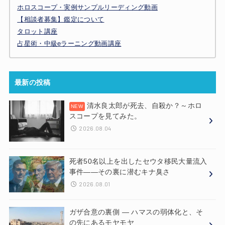
ホロスコープ・実例サンプルリーディング動画
【相談者募集】鑑定について
タロット講座
占星術・中級eラーニング動画講座
最新の投稿
清水良太郎が死去、自殺か？～ホロ
スコープを見てみた。
2026.08.04
死者50名以上を出したセウタ移民大量流入
事件——その裏に潜むキナ臭さ
2026.08.01
ガザ合意の裏側 ― ハマスの弱体化と、そ
の先にあるモヤモヤ