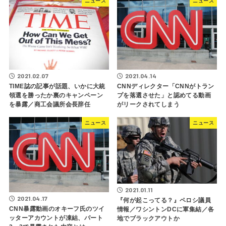
ニュース
ニュース
2021.02.07
2021.04.14
TIME誌の記事が話題、いかに大統
CNNディレクター「CNNがトラン
領選を勝ったか裏のキャンペーン
プを落選させた」と認めてる動画
を暴露／商工会議所会長辞任
がリークされてしまう
ニュース
ニュース
2021.01.11
2021.04.17
『何が起こってる？』ペロシ議員
CNN暴露動画のオキーフ氏のツイ
情報／ワシントンDCに軍集結／各
ッターアカウントが凍結、パート
地でブラックアウトか