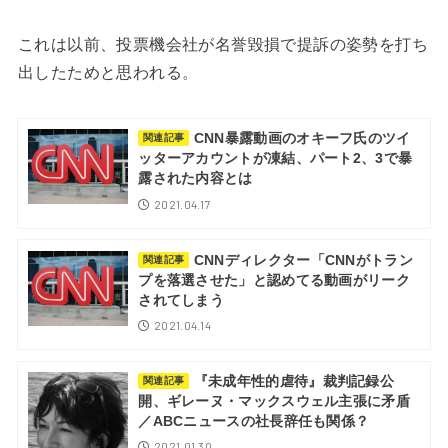
これは以前、投票機会社が名誉毀損で提訴の姿勢を打ち
出したためと思われる。
CNN暴露動画のオキーフ氏のツイ
関連記事
ッターアカウントが凍結、パート2、3で暴
露された内容とは
2021.04.17
CNNディレクター「CNNがトラン
関連記事
プを落選させた」と認めてる動画がリーク
されてしまう
2021.04.14
『未成年性的虐待』裁判記録公
関連記事
開、ギレーヌ・マックスウェル主張に矛盾
／ABCニュースの社長辞任も関係？
2021.01.30