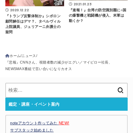
2021.01.23
2020.12.22
『速報！』台湾の防空識別圏に○国
の爆撃機と戦闘機が侵入、米軍は
『トランプ反撃体制か』シポロン
動くか？
顧問解任はデマ？、タベルヴィル
上院議員、ジュリアーニ弁護士の
疑問
ホーム
ニュース
『悲報』CNNさん、視聴者数の減少がエグい／マイピロー社長、
NEWSMAX番組で言い合いになりカオス
検
索:
鑑定・講座・イベント案内
noteアカウント作ってみた
NEW!
サブスタック始めました