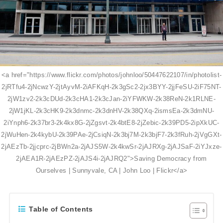
<a href="https://www.flickr.com/photos/johnloo/50447622107/in/photolist-
2jRTfu4-2jNcwzY-2jtAyvM-2iAFKqH-2k3gSc2-2jx3BYY-2jjFeSU-2iF75NT-
2jW1zv2-2k3cDUd-2k3cHA1-2k3cJan-2iYFWKW-2k38ReN-2k1RLNE-
2jW1jKL-2k3cHK9-2k3dnmc-2k3dnHV-2k38QXq-2ismsEa-2k3dmNU-
2iYnph6-2k37br3-2k4kx8G-2jZgsvt-2k4btE8-2jZebic-2k39PD5-2ipXkUC-
2jWuHen-2k4kybU-2k39PAe-2jCsiqN-2k3bj7M-2k3bjF7-2k3fRuh-2jVgGXt-
2jAEzTb-2jjcprc-2jBWn2a-2jAJS5W-2k4kwSr-2jAJRXg-2jAJSaF-2iYJxze-
2jAEA1R-2jAEzPZ-2jAJS4i-2jAJRQ2">Saving Democracy from
Ourselves | Sunnyvale, CA | John Loo | Flickr</a>
Table of Contents