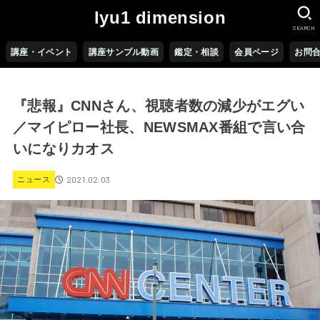
lyu1 dimension
SEARCH
講座・イベント
講座サンプル動画
鑑定・相談
会員ページ
お問
『悲報』CNNさん、視聴者数の減少がエグい
／マイピロー社長、NEWSMAX番組で言い合
いになりカオス
2021.02.03
ニュース