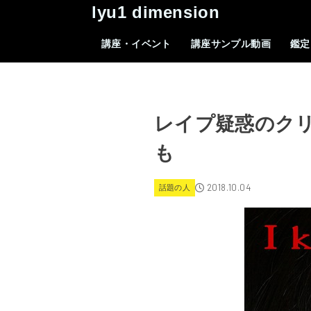
lyu1 dimension
講座・イベント
講座サンプル動画
鑑定
レイプ疑惑のク
も
2018.10.04
話題の人