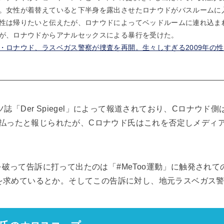
。女性が着替えていると下半身を露出させたロナウドがバスルームに
性は帰りたいと伝えたが、ロナウドによってベッドルームに連れ込ま
が、ロナウドからアナルセックスによる暴行を受けた。
・ロナウド、ラスベガス警察が捜査を再開。生々しすぎる2009年の性
ツ誌「Der Spiegel」によって報道されており、Cロナウド
）を支払ったと報じられたが、Cロナウド氏はこれを否定しメデ
破って告訴に打って出たのは「#MeToo運動」に触発され
金を求めているとか。そしてこの告訴に対し、地元ラスベガス