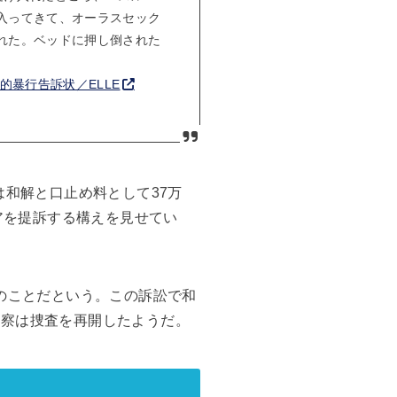
入ってきて、オーラスセック
れた。ベッドに押し倒された
的暴行告訴状／ELLE
側は和解と口止め料として37万
ィアを提訴する構えを見せてい
てのことだという。この訴訟で和
警察は捜査を再開したようだ。