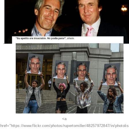
<a
href="https://www.flickr.com/photos/rupertomiller/48257972847/in/photolis