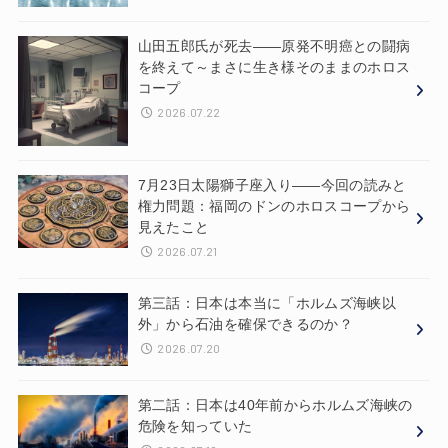
山田五郎氏が死去——原発不明癌との闘病
を終えて～まさに生き様そのままのホロス
コープ
2026.07.22
7月23日太陽獅子座入り——今回の読みと
権力問題：福岡のドンのホロスコープから
見えたこと
2026.07.21
第三話：日本は本当に「ホルムズ海峡以
外」から石油を確保できるのか？
2026.07.20
第二話：日本は40年前からホルムズ海峡の
危険を知っていた