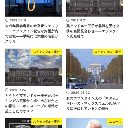
2019.08.11
2019.11.21
未成年買春容疑の米富豪ジェフリ
英アンドルー王子が非難を受け公
ー・エプスタイン被告が拘置所内
務を当面見合わせ――エプスタイ
で自殺――手帳には大物の名前が
ン氏疑惑で
ズラリ
スキャンダル・事件
スキャンダル・事件
2019.11.24
2020.06.22
とうとう英アンドルー王子がバッ
あのエプスタイン氏の「マダム」
キンガム宮殿から追い出されたと
ギレーヌ・マックスウェル氏がパ
の報道――ホロスコープの相性が
リに潜伏しているとの情報
起こしたカオス？
スキャンダル・事件
ニュース