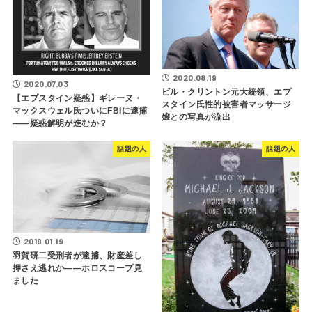
2020.08.19
2020.07.03
ビル・クリントン元大統領、エプ
【エプスタイン疑惑】ギレーヌ・
スタイン氏性的被害者マッサージ
マックスウェル氏ついにFBIに逮捕
嬢との写真が流出
――疑惑解明が進むか？
話題の人
話題の人
2019.01.19
羽賀研二受刑者が逮捕、財産差し
押さえ逃れか――ホロスコープ見
ました