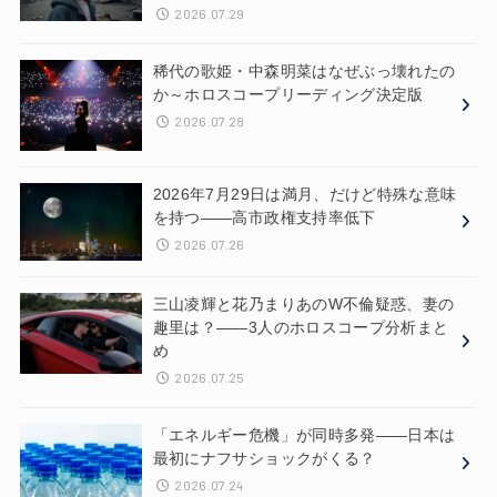
2026.07.29
稀代の歌姫・中森明菜はなぜぶっ壊れたの
か～ホロスコープリーディング決定版
2026.07.28
2026年7月29日は満月、だけど特殊な意味
を持つ——高市政権支持率低下
2026.07.26
三山凌輝と花乃まりあのW不倫疑惑、妻の
趣里は？——3人のホロスコープ分析まと
め
2026.07.25
「エネルギー危機」が同時多発——日本は
最初にナフサショックがくる？
2026.07.24