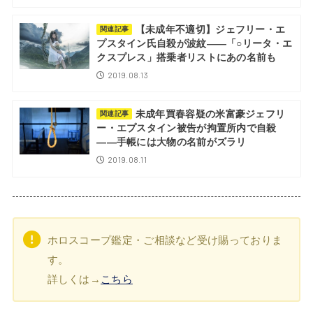
【未成年不適切】ジェフリー・エ
関連記事
プスタイン氏自殺が波紋――「○リータ・エ
クスプレス」搭乗者リストにあの名前も
2019.08.13
未成年買春容疑の米富豪ジェフリ
関連記事
ー・エプスタイン被告が拘置所内で自殺
――手帳には大物の名前がズラリ
2019.08.11
ホロスコープ鑑定・ご相談など受け賜っておりま
す。
詳しくは→
こちら