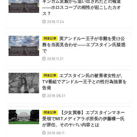
キンガム宮殿から追い出されたとの報道
――ホロスコープの相性が起こしたカオ
ス？
2019.11.24
英アンドルー王子が非難を受け公
関連記事
務を当面見合わせ――エプスタイン氏疑惑
で
2019.11.21
エプスタイン氏の被害者女性が、
関連記事
TV番組でアンドルー王子との性行為強要を
告発
2019.09.21
【少女買春】エプスタインマネー
関連記事
受領でMITメディアラボ所長の伊藤穰一氏
が辞任、そのヤバい内容とは
2019.09.11