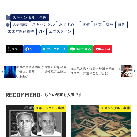
スキャンダル・事件
人身売買
スキャンダル
おすすめ！
逮捕
陰謀
疑惑
裁判
未成年性的虐待
VIP
エプスタイン
俳優の高岡蒼佑氏が電撃引退を発表
東出昌大氏と杏氏が離婚を発表、ホ
「気力の限界」――嫌韓発言以降の
ロスコープ通りなわけとは
紆余曲折
RECOMMEND
スキャンダル・事件
スキャンダル・事件