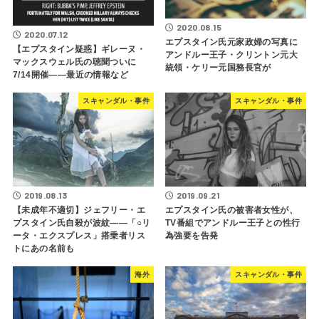
2020.08.15
2020.07.12
エプスタイン氏元家政婦の写真に
【エプスタイン疑惑】ギレーヌ・
アンドルー王子・クリントン元大
マックスウェル氏の聴聞ついに
統領・ケリー元国務長官が
7/14開催――最近の情報など
スキャンダル・事件
スキャンダル・事件
2019.08.13
2019.09.21
【未成年不適切】ジェフリー・エ
エプスタイン氏の被害者女性が、
プスタイン氏自殺が波紋――「○リ
TV番組でアンドルー王子との性行
ータ・エクスプレス」搭乗者リス
為強要を告発
トにあの名前も
海外
スキャンダル・事件