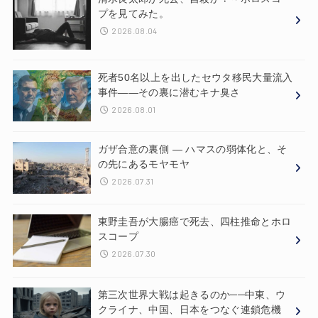
プを見てみた。
2026.08.04
死者50名以上を出したセウタ移民大量流入
事件——その裏に潜むキナ臭さ
2026.08.01
ガザ合意の裏側 ― ハマスの弱体化と、そ
の先にあるモヤモヤ
2026.07.31
東野圭吾が大腸癌で死去、四柱推命とホロ
スコープ
2026.07.30
第三次世界大戦は起きるのか──中東、ウ
クライナ、中国、日本をつなぐ連鎖危機