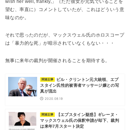
wish her well, frankly,」（ただ彼女が元気でいることを
望む、率直に）コメントしていたが、これはどういう意
味なのか。
それで思ったのだが、マックスウェル氏のホロスコープ
は「暴力的な死」が暗示されていなくもない・・・
無事に来年の裁判が開催されることを期待する。
ビル・クリントン元大統領、エプ
関連記事
スタイン氏性的被害者マッサージ嬢との写
真が流出
2020.08.19
【エプスタイン疑惑】ギレーヌ・
関連記事
マックスウェル氏の保釈申請が却下、裁判
は来年7月スタート決定