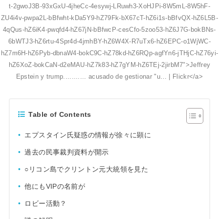
t-2gwoJ3B-93xGxU-4jheCc-4esywj-LRuwh3-XoHJPi-8W5mL-8W5hF-
ZU4i4v-pwpa2L-bBfwht-kDa5Y9-hZ79Fk-bX67cT-hZ6i1s-bBfvQX-hZ6L5B-
4qQus-hZ6iK4-pwqfd4-hZ67jN-bBfwcP-cesCfo-5zoo53-hZ6J7G-bokBNs-
6bWTJ3-hZ6rtu-4Spr4d-4jmhBY-hZ6W4X-R7uTx6-hZ6EPC-o1WjWC-
hZ7m6H-hZ6Pyb-dbnaW4-bokC9C-hZ78kd-hZ6RQp-agfYn6-jTHjC-hZ76yi-
hZ6XoZ-bokCaN-d2eMAU-hZ7k83-hZ7gYM-hZ6TEj-2jirbM7">Jeffrey
Epstein y trump........... acusado de gestionar "u… | Flickr</a>
Table of Contents
エプスタイン氏疑惑の情報が徐々に顕に
過去の民事裁判資料が開示
○リコン島でクリントン元大統領を見た
他にもVIPの名前が
ロビー活動？