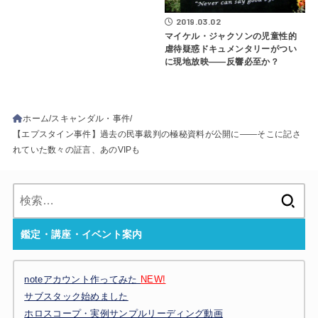
2019.03.02
マイケル・ジャクソンの児童性的
虐待疑惑ドキュメンタリーがつい
に現地放映――反響必至か？
ホーム
スキャンダル・事件
【エプスタイン事件】過去の民事裁判の極秘資料が公開に――そこに記さ
れていた数々の証言、あのVIPも
検
索:
鑑定・講座・イベント案内
noteアカウント作ってみた
NEW!
サブスタック始めました
ホロスコープ・実例サンプルリーディング動画