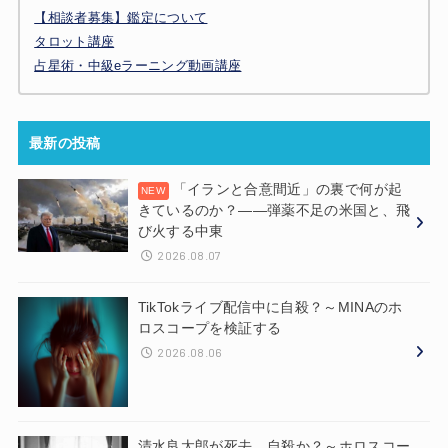
【相談者募集】鑑定について
タロット講座
占星術・中級eラーニング動画講座
最新の投稿
「イランと合意間近」の裏で何が起
きているのか？——弾薬不足の米国と、飛
び火する中東
2026.08.07
TikTokライブ配信中に自殺？～MINAのホ
ロスコープを検証する
2026.08.06
清水良太郎が死去、自殺か？～ホロスコー