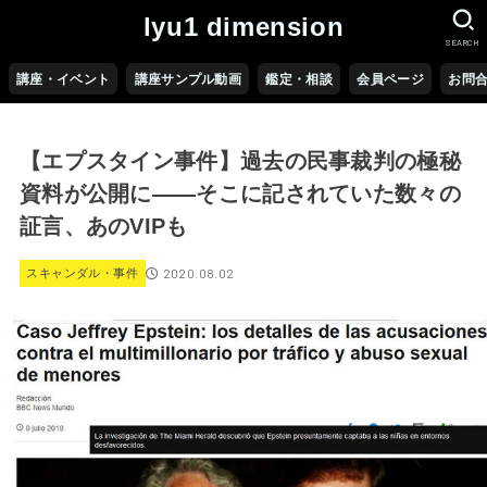
lyu1 dimension
SEARCH
講座・イベント
講座サンプル動画
鑑定・相談
会員ページ
お問
【エプスタイン事件】過去の民事裁判の極秘
資料が公開に――そこに記されていた数々の
証言、あのVIPも
2020.08.02
スキャンダル・事件