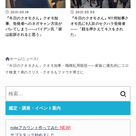
2021.03.18
2021.03.30
『今日のクオモさん』クオモ知
『今日のクオモさん』NY州知事ク
事、告発者へのネガキャン方法が
オモ氏に9人目のセクハラ告発者
バレてしまう――バイデン氏「彼
――「顔を押さえてキスをされ
は起訴されると思う」
た」
ホーム
ニュース
『今日のクオモさん』クオモ知事・職権乱用疑惑――家族に優先的にコロ
ナ検査？弟のクリス・クオモもファウチ博士に
検
索:
鑑定・講座・イベント案内
noteアカウント作ってみた
NEW!
サブスタック始めました