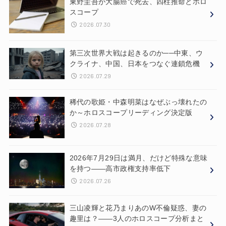
東野圭吾が大腸癌で死去、四柱推命とホロ
スコープ
2026.07.30
第三次世界大戦は起きるのか──中東、ウ
クライナ、中国、日本をつなぐ連鎖危機
2026.07.29
稀代の歌姫・中森明菜はなぜぶっ壊れたの
か～ホロスコープリーディング決定版
2026.07.28
2026年7月29日は満月、だけど特殊な意味
を持つ——高市政権支持率低下
2026.07.26
三山凌輝と花乃まりあのW不倫疑惑、妻の
趣里は？——3人のホロスコープ分析まと