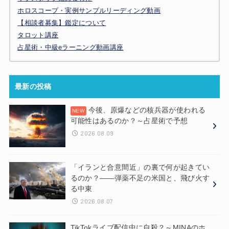
ホロスコープ・実例サンプルリーディング動画
【相談者募集】鑑定について
タロット講座
占星術・中級eラーニング動画講座
最新の投稿
今後、原爆などの核兵器が使われる
可能性はあるのか？～占星術で予想
2026.08.09
「イランと合意間近」の裏で何が起きてい
るのか？——弾薬不足の米国と、飛び火す
る中東
2026.08.07
TikTokライブ配信中に自殺？～MINAのホ