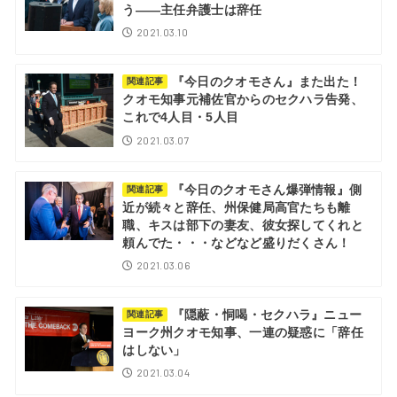
う――主任弁護士は辞任
2021.03.10
『今日のクオモさん』また出た！
関連記事
クオモ知事元補佐官からのセクハラ告発、
これで4人目・5人目
2021.03.07
『今日のクオモさん爆弾情報』側
関連記事
近が続々と辞任、州保健局高官たちも離
職、キスは部下の妻友、彼女探してくれと
頼んでた・・・などなど盛りだくさん！
2021.03.06
『隠蔽・恫喝・セクハラ』ニュー
関連記事
ヨーク州クオモ知事、一連の疑惑に「辞任
はしない」
2021.03.04