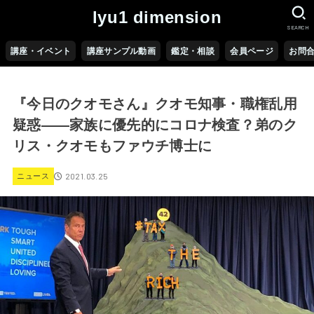
lyu1 dimension
SEARCH
講座・イベント
講座サンプル動画
鑑定・相談
会員ページ
お問
『今日のクオモさん』クオモ知事・職権乱用
疑惑――家族に優先的にコロナ検査？弟のク
リス・クオモもファウチ博士に
2021.03.25
ニュース