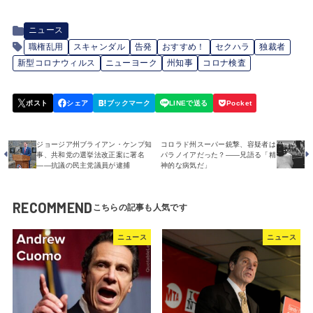
ニュース
職権乱用
スキャンダル
告発
おすすめ！
セクハラ
独裁者
新型コロナウィルス
ニューヨーク
州知事
コロナ検査
ジョージア州ブライアン・ケンプ知
コロラド州スーパー銃撃、容疑者は
事、共和党の選挙法改正案に署名
パラノイアだった？――兄語る「精
――抗議の民主党議員が逮捕
神的な病気だ」
RECOMMEND
ニュース
ニュース