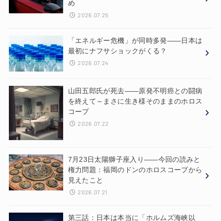
め
2026.07.25
「エネルギー危機」が同時多発——日本は
最初にナフサショックがくる？
2026.07.24
山田五郎氏が死去——原発不明癌との闘病
を終えて～まさに生き様そのままのホロス
コープ
2026.07.22
7月23日太陽獅子座入り——今回の読みと
権力問題：福岡のドンのホロスコープから
見えたこと
2026.07.21
第三話：日本は本当に「ホルムズ海峡以