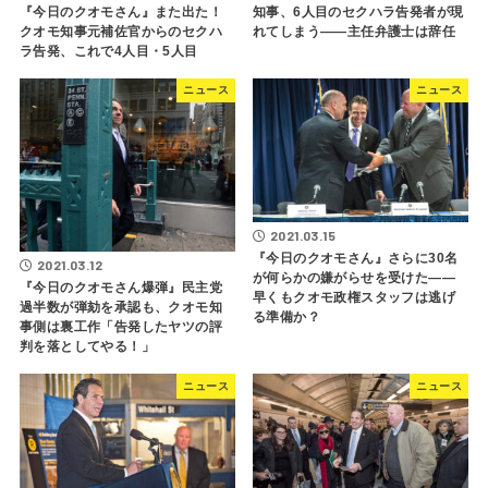
『今日のクオモさん』また出た！
知事、6人目のセクハラ告発者が現
クオモ知事元補佐官からのセクハ
れてしまう――主任弁護士は辞任
ラ告発、これで4人目・5人目
ニュース
ニュース
2021.03.15
『今日のクオモさん』さらに30名
2021.03.12
が何らかの嫌がらせを受けた――
『今日のクオモさん爆弾』民主党
早くもクオモ政権スタッフは逃げ
過半数が弾劾を承認も、クオモ知
る準備か？
事側は裏工作「告発したヤツの評
判を落としてやる！」
ニュース
ニュース