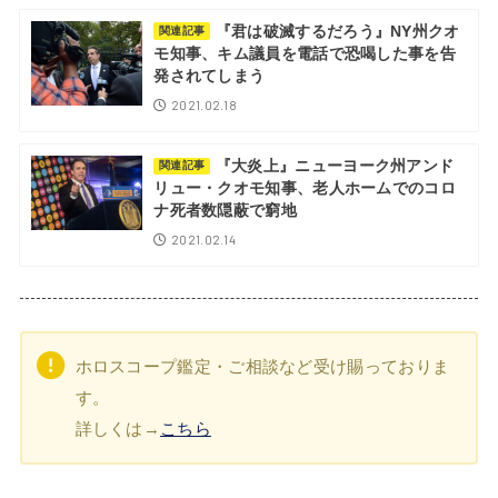
『君は破滅するだろう』NY州クオ
関連記事
モ知事、キム議員を電話で恐喝した事を告
発されてしまう
2021.02.18
『大炎上』ニューヨーク州アンド
関連記事
リュー・クオモ知事、老人ホームでのコロ
ナ死者数隠蔽で窮地
2021.02.14
ホロスコープ鑑定・ご相談など受け賜っておりま
す。
詳しくは→
こちら