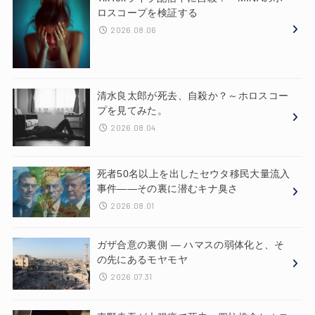
ロスコープを検証する
2026.08.06
清水良太郎が死去、自殺か？～ホロスコー
プを見てみた。
2026.08.04
死者50名以上を出したセウタ移民大量流入
事件——その裏に潜むキナ臭さ
2026.08.01
ガザ合意の裏側 ― ハマスの弱体化と、そ
の先にあるモヤモヤ
2026.07.31