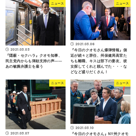
ニュース
ニュース
2021.03.06
2021.03.03
『今日のクオモさん爆弾情報』側
『隠蔽・セクハラ』クオモ知事、
近が続々と辞任、州保健局高官た
民主党内からも弾劾支持の声――
ちも離職、キスは部下の妻友、彼
あの敏腕弁護士を雇う
女探してくれと頼んでた・・・な
どなど盛りだくさん！
ニュース
ニュース
2021.03.10
2021.03.07
『今日のクオモさん』NY州クオモ