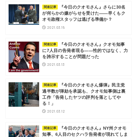
『今日のクオモさん』さらに30名
関連記事
が何らかの嫌がらせを受けた――早くもク
オモ政権スタッフは逃げる準備か？
2021.03.15
『今日のクオモさん』クオモ知事
関連記事
に7人目の告発者現る――性的ではなく、力
を誇示することが問題だった
2021.03.13
『今日のクオモさん爆弾』民主党
関連記事
過半数が弾劾を承認も、クオモ知事側は裏
工作「告発したヤツの評判を落としてや
る！」
2021.03.12
『今日のクオモさん』NY州クオモ
関連記事
知事、6人目のセクハラ告発者が現れてしま