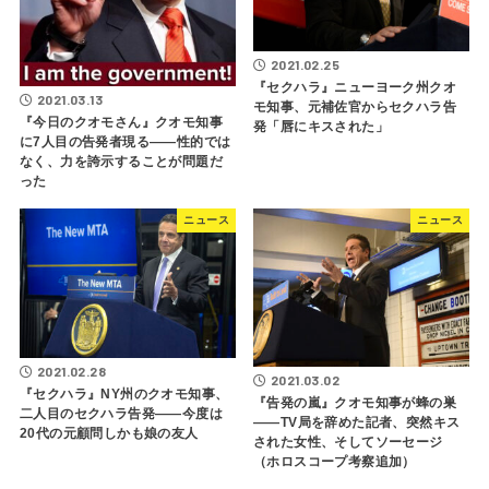
2021.02.25
『セクハラ』ニューヨーク州クオ
2021.03.13
モ知事、元補佐官からセクハラ告
『今日のクオモさん』クオモ知事
発「唇にキスされた」
に7人目の告発者現る――性的では
なく、力を誇示することが問題だ
った
ニュース
ニュース
2021.02.28
2021.03.02
『セクハラ』NY州のクオモ知事、
『告発の嵐』クオモ知事が蜂の巣
二人目のセクハラ告発――今度は
――TV局を辞めた記者、突然キス
20代の元顧問しかも娘の友人
された女性、そしてソーセージ
（ホロスコープ考察追加）