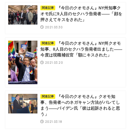
『今日のクオモさん』NY州知事ク
関連記事
オモ氏に9人目のセクハラ告発者――「顔を
押さえてキスをされた」
2021.03.30
『今日のクオモさん』NY州クオモ
関連記事
知事、8人目のセクハラ告発者出ました――
今度は現職補佐官「額にキスされた」
2021.03.20
『今日のクオモさん』クオモ知
関連記事
事、告発者へのネガキャン方法がバレてし
まう――バイデン氏「彼は起訴されると思
う」
2021.03.18