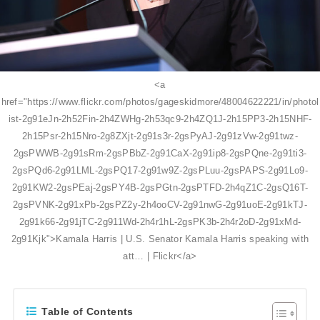
<a
href="https://www.flickr.com/photos/gageskidmore/48004622221/in/photol
ist-2g91eJn-2h52Fin-2h4ZWHg-2h53qc9-2h4ZQ1J-2h15PP3-2h15NHF-
2h15Psr-2h15Nro-2g8ZXjt-2g91s3r-2gsPyAJ-2g91zVw-2g91twz-
2gsPWWB-2g91sRm-2gsPBbZ-2g91CaX-2g91ip8-2gsPQne-2g91ti3-
2gsPQd6-2g91LML-2gsPQ17-2g91w9Z-2gsPLuu-2gsPAPS-2g91Lo9-
2g91KW2-2gsPEaj-2gsPY4B-2gsPGtn-2gsPTFD-2h4qZ1C-2gsQ16T-
2gsPVNK-2g91xPb-2gsPZ2y-2h4ooCV-2g91nwG-2g91uoE-2g91kTJ-
2g91k66-2g91jTC-2g911Wd-2h4r1hL-2gsPK3b-2h4r2oD-2g91xMd-
2g91Kjk">Kamala Harris | U.S. Senator Kamala Harris speaking with
att… | Flickr</a>
Table of Contents