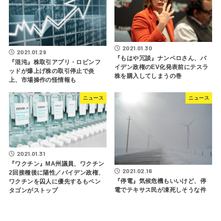
2021.01.30
2021.01.29
『もはや冗談』ナンペロさん、バ
『混沌』株取引アプリ・ロビンフ
イデン政権のEV化発表前にテスラ
ッドが爆上げ株の取引停止で炎
株を購入してしまうの巻
上、市場操作の怪情報も
ニュース
ニュース
2021.01.31
『ワクチン』MA州議員、ワクチン
2021.02.16
2回接種後に陽性／バイデン政権、
『停電』気候危機もいいけど、停
ワクチンを囚人に優先するもペン
電でテキサス民が凍死しそうな件
タゴンがストップ