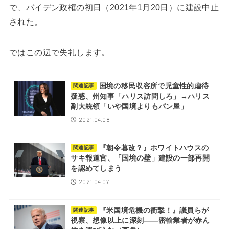
で、バイデン政権の初日（2021年1月20日）に建設中止
された。
ではこの辺で失礼します。
国境の移民収容所で児童性的虐待
関連記事
疑惑、州知事「ハリス訪問しろ」→ハリス
副大統領「いや国境よりもパン屋」
2021.04.08
『朝令暮改？』ホワイトハウスの
関連記事
サキ報道官、「国境の壁」建設の一部再開
を認めてしまう
2021.04.07
『米国境危機の衝撃！』議員らが
関連記事
視察、想像以上に深刻――密輸業者が赤ん