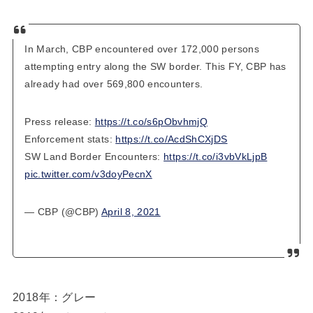
In March, CBP encountered over 172,000 persons
attempting entry along the SW border. This FY, CBP has
already had over 569,800 encounters.
Press release:
https://t.co/s6pObvhmjQ
Enforcement stats:
https://t.co/AcdShCXjDS
SW Land Border Encounters:
https://t.co/i3vbVkLjpB
pic.twitter.com/v3doyPecnX
— CBP (@CBP)
April 8, 2021
2018年：グレー