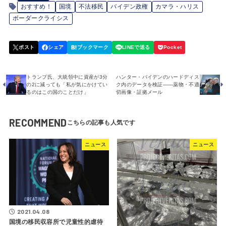
おすすめ！
国境
不法移民
バイデン政権
カマラ・ハリス
ボーダークライシス
トランプ氏、大統領中に資産が3分
ハンター・バイデンのハードディス
の2に減っても「私が気にかけてい
ク内のデータを検証――薬物・不適
るのはこの国のことだけ」
切画像・証拠メール
RECOMMEND
ニュース
ニュース
2021.04.08
国境の移民収容所で児童性的虐待