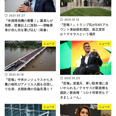
2021.03.27
2021.01.13
『米国境危機の衝撃！』議員らが
『悲報？』トランプ氏がSNSアカ
視察、想像以上に深刻――密輸業
ウント凍結後初演説、敗北宣言
者が赤ん坊を運び込む（画像）
か？テキサスという場所
ニュース
ニュース
2021.01.18
2021.01.23
『悲報』中米ホンジュラスから大
『悲報』派遣兵、寒い駐車場に追
量の移民がアメリカ入国を目指し
いやられる／テキサスが新政権を
て出発、次期政権の目論見通り？
提訴／新政権「コロナ対策何もで
きましぇーん」
ニュース
ニュース