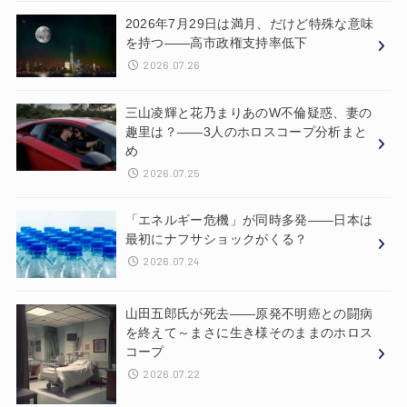
2026年7月29日は満月、だけど特殊な意味
を持つ——高市政権支持率低下
2026.07.26
三山凌輝と花乃まりあのW不倫疑惑、妻の
趣里は？——3人のホロスコープ分析まと
め
2026.07.25
「エネルギー危機」が同時多発——日本は
最初にナフサショックがくる？
2026.07.24
山田五郎氏が死去——原発不明癌との闘病
を終えて～まさに生き様そのままのホロス
コープ
2026.07.22