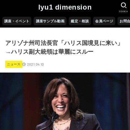
lyu1 dimension
SEARCH
講座・イベント
講座サンプル動画
鑑定・相談
会員ページ
お問
アリゾナ州司法長官「ハリス国境見に来い」
→ハリス副大統領は華麗にスルー
2021.04.10
ニュース