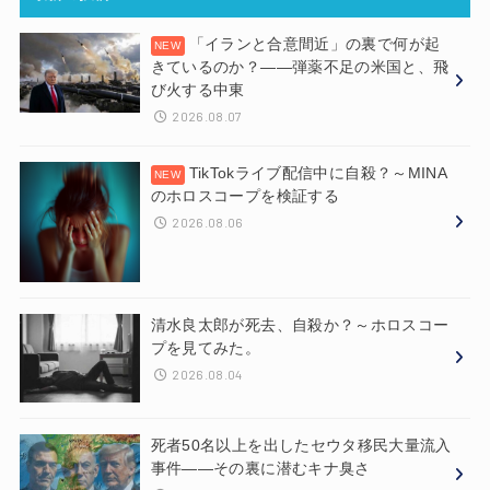
「イランと合意間近」の裏で何が起
きているのか？——弾薬不足の米国と、飛
び火する中東
2026.08.07
TikTokライブ配信中に自殺？～MINA
のホロスコープを検証する
2026.08.06
清水良太郎が死去、自殺か？～ホロスコー
プを見てみた。
2026.08.04
死者50名以上を出したセウタ移民大量流入
事件——その裏に潜むキナ臭さ