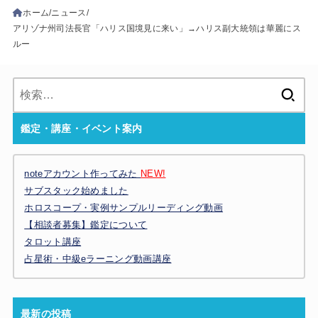
ホーム
ニュース
アリゾナ州司法長官「ハリス国境見に来い」→ハリス副大統領は華麗にス
ルー
検
索:
鑑定・講座・イベント案内
noteアカウント作ってみた
NEW!
サブスタック始めました
ホロスコープ・実例サンプルリーディング動画
【相談者募集】鑑定について
タロット講座
占星術・中級eラーニング動画講座
最新の投稿