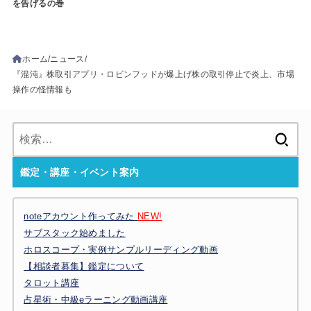
を告げるの巻
ホーム
ニュース
『混沌』株取引アプリ・ロビンフッドが爆上げ株の取引停止で炎上、市場
操作の怪情報も
検
索:
鑑定・講座・イベント案内
noteアカウント作ってみた
NEW!
サブスタック始めました
ホロスコープ・実例サンプルリーディング動画
【相談者募集】鑑定について
タロット講座
占星術・中級eラーニング動画講座