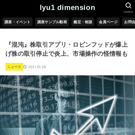
lyu1 dimension
SEARCH
講座・イベント
講座サンプル動画
鑑定・相談
会員ページ
お問
『混沌』株取引アプリ・ロビンフッドが爆上
げ株の取引停止で炎上、市場操作の怪情報も
2021.01.29
ニュース