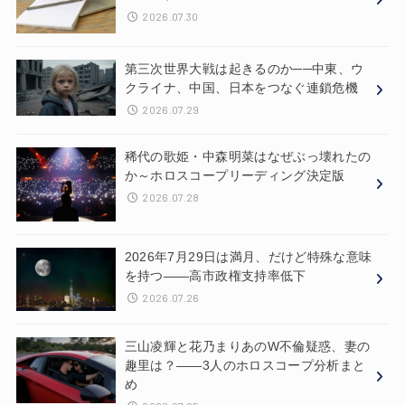
2026.07.30
第三次世界大戦は起きるのか──中東、ウ
クライナ、中国、日本をつなぐ連鎖危機
2026.07.29
稀代の歌姫・中森明菜はなぜぶっ壊れたの
か～ホロスコープリーディング決定版
2026.07.28
2026年7月29日は満月、だけど特殊な意味
を持つ——高市政権支持率低下
2026.07.26
三山凌輝と花乃まりあのW不倫疑惑、妻の
趣里は？——3人のホロスコープ分析まと
め