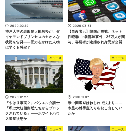
2020.02.19
2020.03.31
神戸大学の岩田健太郎教授が、ダ
【自殺者も】韓国が震撼、ネット
イヤモンドプリンセスのカオスな
性犯罪「n番部屋事件」26万人が関
状況を告発――圧力をかけた人物
与、容疑者が逮捕され身元が公開
は早くも特定？
ニュース
ニュース
2020.12.23
2018.11.07
『やはり事実？』パウエル弁護士
米中間選挙はねじれで決まり――
「私は大統領側近たちからブロッ
木星の射手座入りを映し出してい
クされている」――ホワイトハウ
たか
ス出禁状態か
ニュース
ニュース