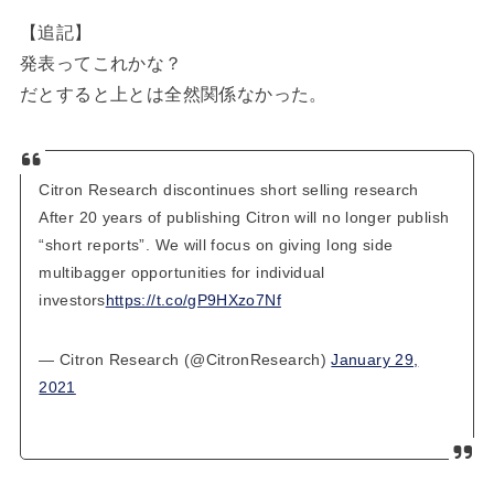
【追記】
発表ってこれかな？
だとすると上とは全然関係なかった。
Citron Research discontinues short selling research
After 20 years of publishing Citron will no longer publish
“short reports”. We will focus on giving long side
multibagger opportunities for individual
investors
https://t.co/gP9HXzo7Nf
— Citron Research (@CitronResearch)
January 29,
2021