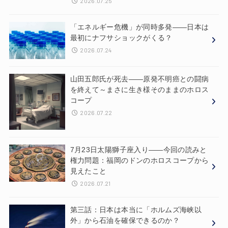
2026.07.25
「エネルギー危機」が同時多発——日本は
最初にナフサショックがくる？
2026.07.24
山田五郎氏が死去——原発不明癌との闘病
を終えて～まさに生き様そのままのホロス
コープ
2026.07.22
7月23日太陽獅子座入り——今回の読みと
権力問題：福岡のドンのホロスコープから
見えたこと
2026.07.21
第三話：日本は本当に「ホルムズ海峡以
外」から石油を確保できるのか？