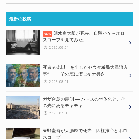
最新の投稿
清水良太郎が死去、自殺か？～ホロ
スコープを見てみた。
2026.08.04
死者50名以上を出したセウタ移民大量流入
事件——その裏に潜むキナ臭さ
2026.08.01
ガザ合意の裏側 ― ハマスの弱体化と、そ
の先にあるモヤモヤ
2026.07.31
東野圭吾が大腸癌で死去、四柱推命とホロ
スコープ