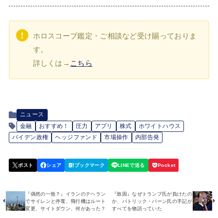
ホロスコープ鑑定・ご相談など受け賜っておりま
す。
詳しくは→
こちら
ニュース
金融
おすすめ！
圧力
アプリ
株式
ホワイトハウス
バイデン政権
ヘッジファンド
市場操作
内部告発
『偶然の一致？』イランのテヘラン
『敗因』なぜトランプ氏が負けたの
でサイレンと停電、飛行機はルート
か、パトリック・バーン氏の手記が
変更、サイトダウン、何があった？
すべてを物語っていた