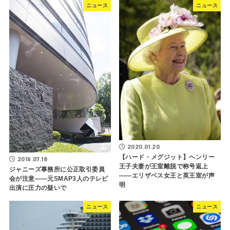
ニュース
ニュース
2020.01.20
【ハード・メグジット】ヘンリー
2019.07.18
王子夫妻が王室離脱で称号返上
ジャニーズ事務所に公正取引委員
――エリザベス女王と英王室が声
会が注意――元SMAP3人のテレビ
明
出演に圧力の疑いで
ニュース
ニュース