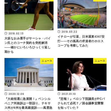
2019.03.22
2019.02.13
イチローが引退、日米通算4367安
大坂なおみ選手がサーシャ・バイ
打――その孤高の求道者のホロス
ン氏とのコーチ契約を突然解消
コープを考察してみた
――確かにいろいろひっくり返し
期かも
ニュース
ニュース
2020.12.09
2021.01.10
『大統領選に急展開！』ペンシル
『悲報！』ペロシ下院議長がPCパ
ベニア州敗訴は一部誤り、テキサ
クられて必死？／国会議事堂襲撃
ス州が4州を最高裁提訴――風雲急
を知っていた？