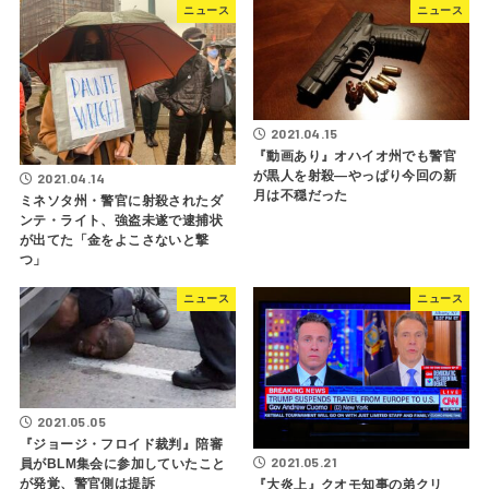
ニュース
ニュース
2021.04.15
『動画あり』オハイオ州でも警官
が黒人を射殺―やっぱり今回の新
2021.04.14
月は不穏だった
ミネソタ州・警官に射殺されたダ
ンテ・ライト、強盗未遂で逮捕状
が出てた「金をよこさないと撃
つ」
ニュース
ニュース
2021.05.05
『ジョージ・フロイド裁判』陪審
2021.05.21
員がBLM集会に参加していたこと
が発覚、警官側は提訴
『大炎上』クオモ知事の弟クリ