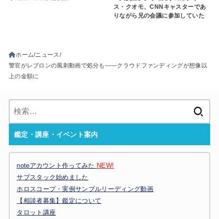
ス・クオモ、CNNキャスターであ
りながら兄の会議に参加していた
ホーム
ニュース
警官がレブロンの風刺動画で処分も――クラウドファンディングが想像以
上の金額に
検
索:
鑑定・講座・イベント案内
noteアカウント作ってみた
NEW!
サブスタック始めました
ホロスコープ・実例サンプルリーディング動画
【相談者募集】鑑定について
タロット講座