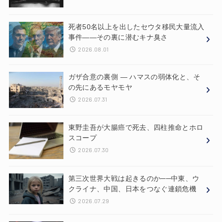
死者50名以上を出したセウタ移民大量流入
事件——その裏に潜むキナ臭さ
2026.08.01
ガザ合意の裏側 ― ハマスの弱体化と、そ
の先にあるモヤモヤ
2026.07.31
東野圭吾が大腸癌で死去、四柱推命とホロ
スコープ
2026.07.30
第三次世界大戦は起きるのか──中東、ウ
クライナ、中国、日本をつなぐ連鎖危機
2026.07.29