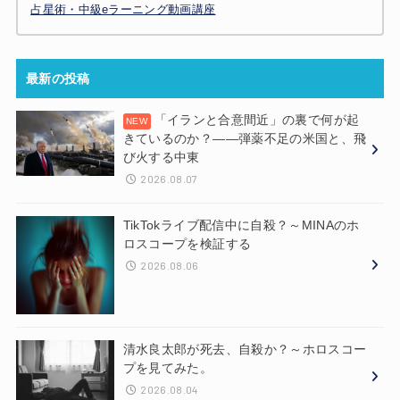
占星術・中級eラーニング動画講座
最新の投稿
「イランと合意間近」の裏で何が起
きているのか？——弾薬不足の米国と、飛
び火する中東
2026.08.07
TikTokライブ配信中に自殺？～MINAのホ
ロスコープを検証する
2026.08.06
清水良太郎が死去、自殺か？～ホロスコー
プを見てみた。
2026.08.04