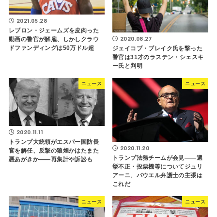
2021.05.28
レブロン・ジェームズを皮肉った
2020.08.27
動画の警官が解雇、しかしクラウ
ドファンディングは50万ドル超
ジェイコブ・ブレイク氏を撃った
警官は31才のラステン・シェスキ
ー氏と判明
ニュース
ニュース
2020.11.11
トランプ大統領がエスパー国防長
2020.11.20
官を解任、反撃の狼煙かはたまた
トランプ法務チームが会見――選
悪あがきか――再集計や訴訟も
挙不正・投票機等についてジュリ
アーニ、パウエル弁護士の主張は
これだ
ニュース
ニュース