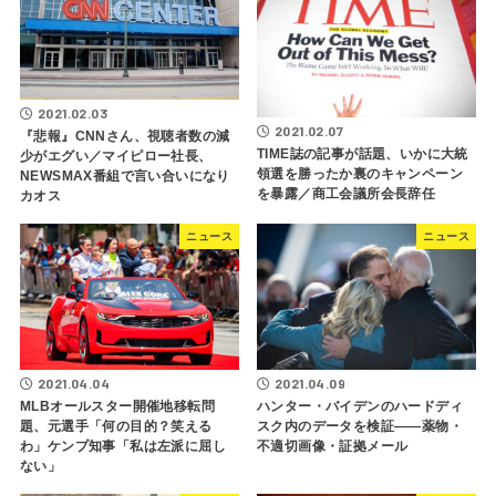
2021.02.03
2021.02.07
『悲報』CNNさん、視聴者数の減
TIME誌の記事が話題、いかに大統
少がエグい／マイピロー社長、
領選を勝ったか裏のキャンペーン
NEWSMAX番組で言い合いになり
を暴露／商工会議所会長辞任
カオス
ニュース
ニュース
2021.04.04
2021.04.09
MLBオールスター開催地移転問
ハンター・バイデンのハードディ
題、元選手「何の目的？笑える
スク内のデータを検証――薬物・
わ」ケンプ知事「私は左派に屈し
不適切画像・証拠メール
ない」