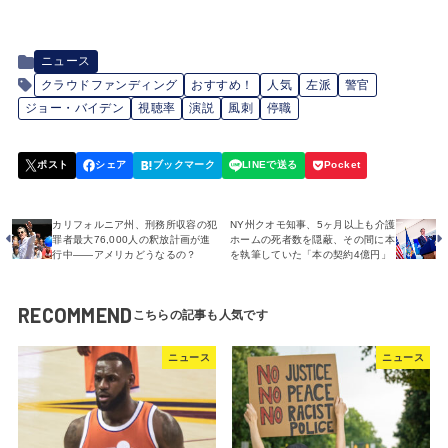
ニュース
クラウドファンディング
おすすめ！
人気
左派
警官
ジョー・バイデン
視聴率
演説
風刺
停職
カリフォルニア州、刑務所収容の犯
NY州クオモ知事、5ヶ月以上も介護
罪者最大76,000人の釈放計画が進
ホームの死者数を隠蔽、その間に本
行中――アメリカどうなるの？
を執筆していた「本の契約4億円」
RECOMMEND
ニュース
ニュース