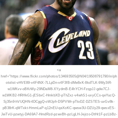
<a
href="https://www.flickr.com/photos/134693505@N04/19508791790/in/ph
otolist-vHVE89-v4F4NX-7LLpDn-v4F3fB-dMe8xK-8kdTLK-9My3tR-
w1WKvv-oBKrWy-29NDaM8-XYydmB-E4hYCH-FzqpJJ-gdw7CJ-
w1WKB2-HRHkG1-jESbxC-HmkbXD-pThZxz-v4whS1-uvyCCs-qeYucQ-
Sj35n9-hVUQHN-4DCggQ-oWJpfr-D5PVWr-pTtoDZ-DZSTES-uvGv8k-
pB38rK-qWTxkt-HmmLaP-q12nEU-qeXoKC-qwsw3U-DZUy29-qwsxES-
JeiTvU-pzwtyj-DA69A7-HmdRzd-pzwvBh-pzLgLH-Jejrzo-DtHr1F-pzLbBz-