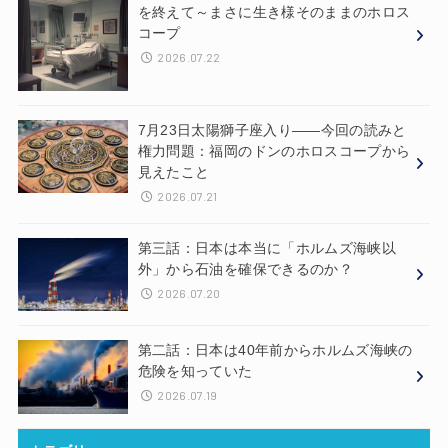
を終えて～まさに生き様そのままのホロス
コープ
2026.07.22
7月23日太陽獅子座入り——今回の読みと
権力問題：福岡のドンのホロスコープから
見えたこと
2026.07.21
第三話：日本は本当に「ホルムズ海峡以
外」から石油を確保できるのか？
2026.07.20
第二話：日本は40年前からホルムズ海峡の
危険を知っていた
2026.07.19