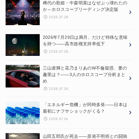
稀代の歌姫・中森明菜はなぜぶっ壊れたの
か～ホロスコープリーディング決定版
2026.07.28
2026年7月29日は満月、だけど特殊な意味
を持つ——高市政権支持率低下
2026.07.26
三山凌輝と花乃まりあのW不倫疑惑、妻の
趣里は？——3人のホロスコープ分析まと
め
2026.07.25
「エネルギー危機」が同時多発——日本は
最初にナフサショックがくる？
2026.07.24
山田五郎氏が死去——原発不明癌との闘病