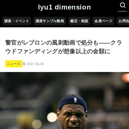
lyu1 dimension
SEARCH
講座・イベント
講座サンプル動画
鑑定・相談
会員ページ
お問
警官がレブロンの風刺動画で処分も――クラ
ウドファンディングが想像以上の金額に
2021.04.30
ニュース