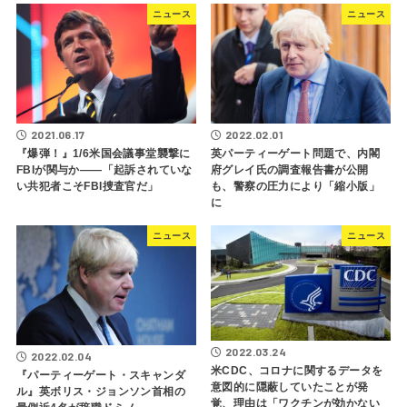
ニュース
ニュース
2021.06.17
2022.02.01
『爆弾！』1/6米国会議事堂襲撃に
英パーティーゲート問題で、内閣
FBIが関与か――「起訴されていな
府グレイ氏の調査報告書が公開
い共犯者こそFBI捜査官だ」
も、警察の圧力により「縮小版」
に
ニュース
ニュース
2022.03.24
2022.02.04
米CDC、コロナに関するデータを
『パーティーゲート・スキャンダ
意図的に隠蔽していたことが発
ル』英ボリス・ジョンソン首相の
覚、理由は「ワクチンが効かない