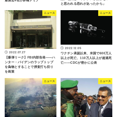
最側近4名が辞職ドミノ
と思われる恐れがあったから」
ニュース
ニュース
2022.12.05
2022.07.27
ワクチン承認以来、米国で600万人
【爆弾リーク】FBI内部告発――ハ
以上が死亡、110万人以上が超過死
ンター・バイデンのラップトップ
亡――CDCが密かに公表
を偽物とすることで捜査打ち切り
を画策
ニュース
ニュース