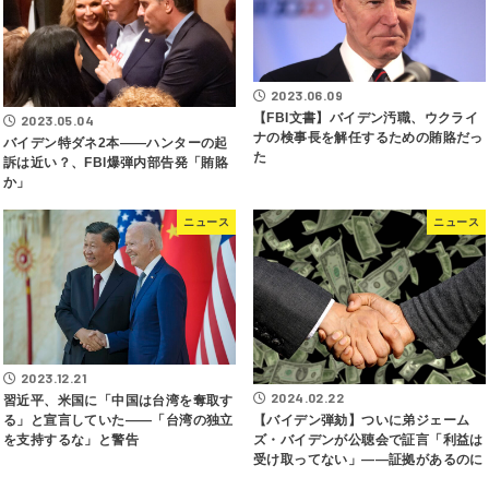
2023.06.09
【FBI文書】バイデン汚職、ウクライ
2023.05.04
ナの検事長を解任するための賄賂だっ
バイデン特ダネ2本――ハンターの起
た
訴は近い？、FBI爆弾内部告発「賄賂
か」
ニュース
ニュース
2023.12.21
2024.02.22
習近平、米国に「中国は台湾を奪取す
【バイデン弾劾】ついに弟ジェーム
る」と宣言していた――「台湾の独立
ズ・バイデンが公聴会で証言「利益は
を支持するな」と警告
受け取ってない」――証拠があるのに