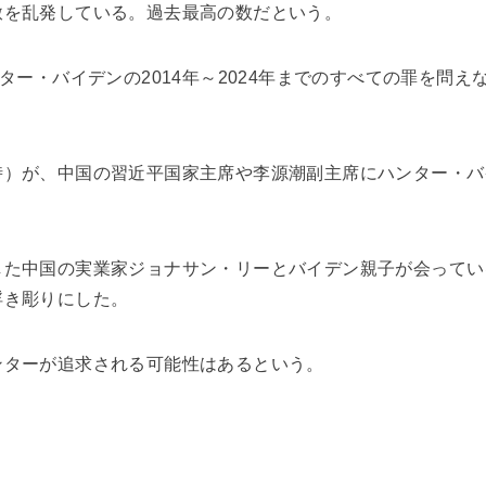
赦を乱発している。過去最高の数だという。
ンター・バイデンの2014年～2024年までのすべての罪を問
時）が、中国の習近平国家主席や李源潮副主席にハンター・バ
した中国の実業家ジョナサン・リーとバイデン親子が会ってい
浮き彫りにした。
ンターが追求される可能性はあるという。