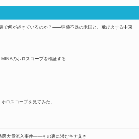
裏で何が起きているのか？——弾薬不足の米国と、飛び火する中東
？～MINAのホロスコープを検証する
～ホロスコープを見てみた。
移民大量流入事件——その裏に潜むキナ臭さ