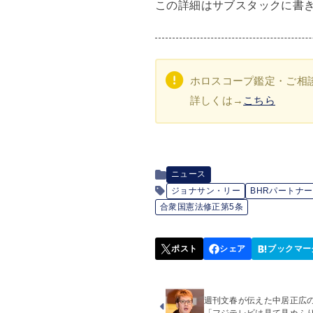
この詳細はサブスタックに書
ホロスコープ鑑定・ご相
詳しくは→
こちら
ニュース
ジョナサン・リー
BHRパートナ
合衆国憲法修正第5条
週刊文春が伝えた中居正広
「フジテレビは見て見ぬふり」