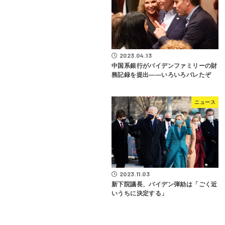
2023.04.13
中国系銀行がバイデンファミリーの財
務記録を提出――いろいろバレたぞ
ニュース
2023.11.03
新下院議長、バイデン弾劾は「ごく近
いうちに決定する」