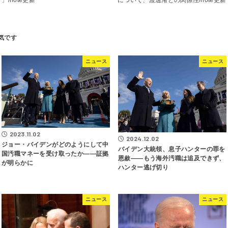
ニュース
ニュース
2023.11.02
2024.12.02
ジョー・バイデンがどのようにして中
バイデン大統領、息子ハンターの罪を
国汚職マネーを受け取ったか――証拠
恩赦――もう海外汚職は追及できず、
が明らかに
ハンター逃げ切り
ニュース
ニュース