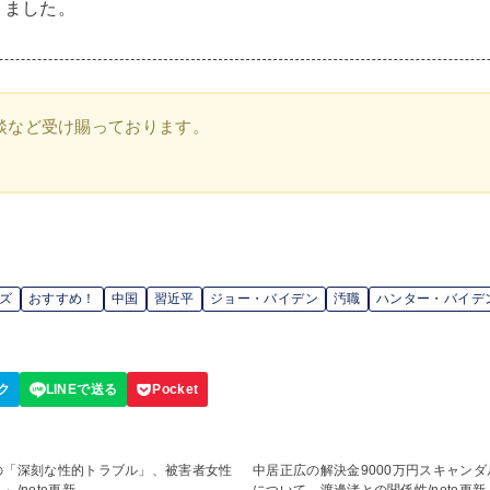
きました。
談など受け賜っております。
ーズ
おすすめ！
中国
習近平
ジョー・バイデン
汚職
ハンター・バイデ
の「深刻な性的トラブル」、被害者女性
中居正広の解決金9000万円スキャン
/note更新
について、渡邊渚との関係性/note更新