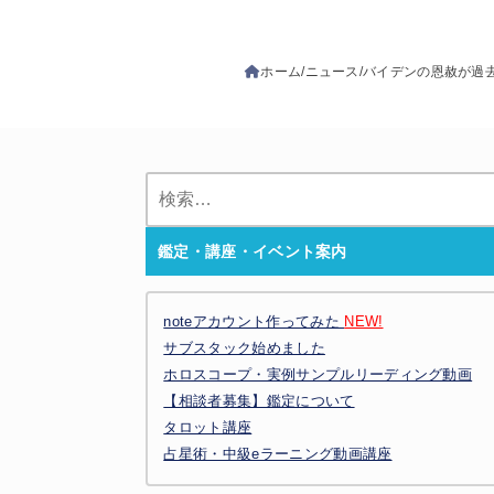
ホーム
ニュース
バイデンの恩赦が過
検
索:
鑑定・講座・イベント案内
noteアカウント作ってみた
NEW!
サブスタック始めました
ホロスコープ・実例サンプルリーディング動画
【相談者募集】鑑定について
タロット講座
占星術・中級eラーニング動画講座