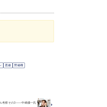
ン
恩赦
黙秘権
ダル考察その3――中嶋優一氏