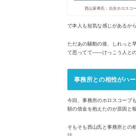
西山茉希氏：出生ホロスコ
で本人も短気な感じがあるか
ただあの騒動の後、しれっと
て思ってて――けっこう人と
事務所との相性がハー
今回、事務所のホロスコープ
額の借金を抱えたのが原因と
そもそも西山氏と事務所との
話。