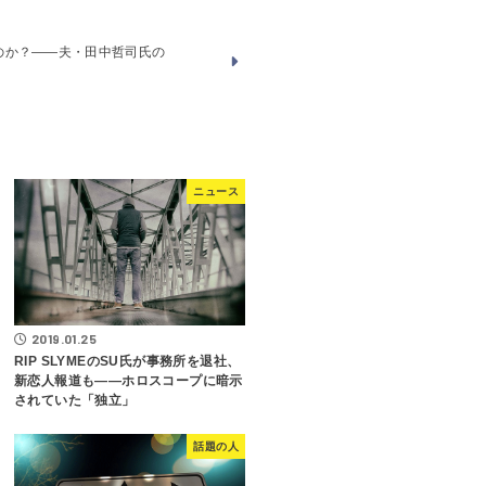
のか？――夫・田中哲司氏の
ニュース
2019.01.25
RIP SLYMEのSU氏が事務所を退社、
新恋人報道も――ホロスコープに暗示
されていた「独立」
話題の人