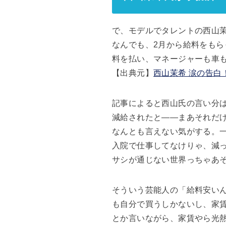
で、モデルでタレントの西山
なんでも、2月から給料をも
料を払い、マネージャーも車
【出典元】
西山茉希 涙の告白
記事によると西山氏の言い分は
減給されたと――まあそれだ
なんとも言えない気がする。
入院で仕事してなけりゃ、減
サシが通じない世界っちゃあ
そういう芸能人の「給料安い
も自分で買うしかないし、家
とか言いながら、家賃やら光