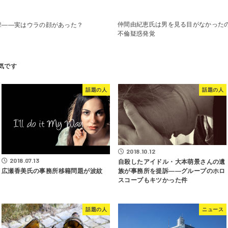
仲間由紀恵氏は男を見る目がなかった
撃――実はウラの顔があった？
不倫疑惑発覚
話題の人
話題の人
2018.10.12
2018.07.13
自殺したアイドル・大本萌景さんの遺
族が事務所を提訴――グループのホロ
広瀬香美氏の事務所移籍問題が波紋
スコープもキツかった件
話題の人
ニュース