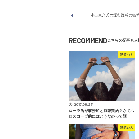
小出恵介氏の淫行疑惑に衝
RECOMMEND
話題の人
2017.08.23
ローラ氏が事務所と奴隷契約？さてホ
ロスコープ的にはどうなのって話
話題の人